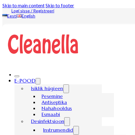
Skip to main content
Skip to footer
Logi sisse / Registreeri
Eesti
English
E-POOD
Isiklik hügieen
Pesemine
Antiseptika
Nahahooldus
Esmaabi
Desinfektsioon
Instrumendid