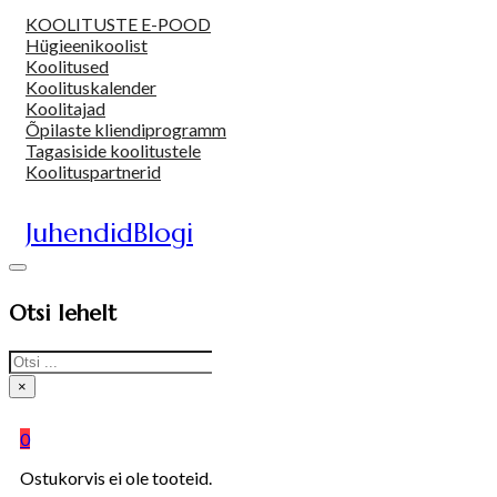
KOOLITUSTE E-POOD
Hügieenikoolist
Koolitused
Koolituskalender
Koolitajad
Õpilaste kliendiprogramm
Tagasiside koolitustele
Koolituspartnerid
Juhendid
Blogi
Otsi lehelt
Search
×
0
Ostukorvis ei ole tooteid.