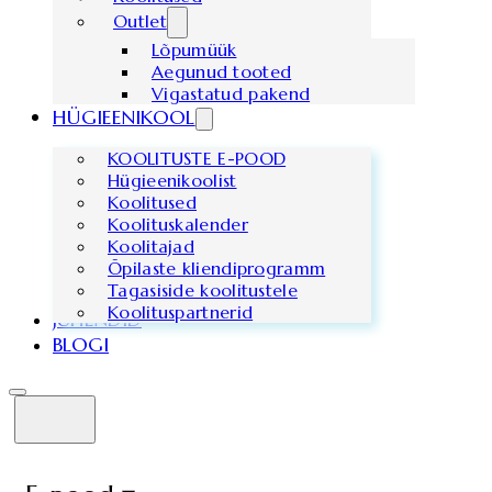
Outlet
Lõpumüük
Aegunud tooted
Vigastatud pakend
HÜGIEENIKOOL
KOOLITUSTE E-POOD
Hügieenikoolist
Koolitused
Koolituskalender
Koolitajad
Õpilaste kliendiprogramm
Tagasiside koolitustele
Koolituspartnerid
JUHENDID
BLOGI