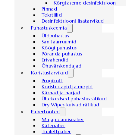
Kõrgtaseme desinfektsioon
Pinnad
Tekstiilid
Desinfektsiooni lisatarvikud
Puhastuskeemia
Üldpuhastus
Sanitaarruumid
Köögi puhastus
Põranda puhastus
Erivahendid
Õhuvärskendajad
Koristustarvikud
Prügikott
Koristuslapid ja mopid
Käsnad ja harjad
Ühekordsed puhastusrätikud
Dry Wipes kuivad rätikud
Pabertooted
Majapidamispaber
Kätepaber
Tualettpaber