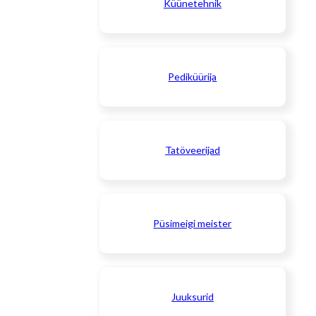
Küünetehnik
Pediküürija
Tatöveerijad
Püsimeigi meister
Juuksurid