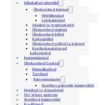
Isikukaitsevahendid
Ühekordsed kindad
Nitriilkindad
Latekskindad
Maskid ja respiraatorid
Ühekordsed mütsid
Ühekordsed kitlid
Kaitseprillid
Ühekordsed põlled ja kätised
Korduvkasutatavad
kaitseriided
Kummikindad
Ühekordsed tooted
Kliendikatted
Tarvikud
Iluteenindusele
Steriilses pakendis küüneviilid
Hoidjad ja dosaatorid
Dry Wipes süsteem
Steriilsed küüneviilid
Koolitused