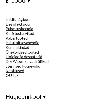
E-pood ▾
Isiklik hügieen
Desinfektsioon
Puhastuskeemia
Koristustarvikud
Pabertooted
Isikukaitsevahendid
Kummikindad
Ühekordsed tooted
Hoidjad ja dosaatorid
Dry Wipes kuivad rätikud
Steriilsed küüneviilid
Koolitused
OUTLET
Hügieenikool ▾