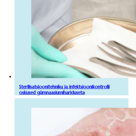
Sterilisatsioonitehniku ja infektsioonikontrolli
oskused gümnaasiumihariduseta