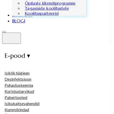
Õpilaste kliendiprogramm
Tagasiside koolitustele
Koolituspartnerid
JUHENDID
BLOGI
E-pood ▾
Isiklik hügieen
Desinfektsioon
Puhastuskeemia
Koristustarvikud
Pabertooted
Isikukaitsevahendid
Kummikindad