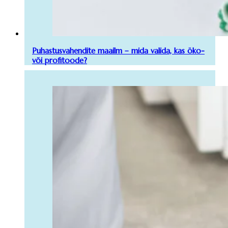
Puhastusvahendite maailm – mida valida, kas öko-
või profitoode?