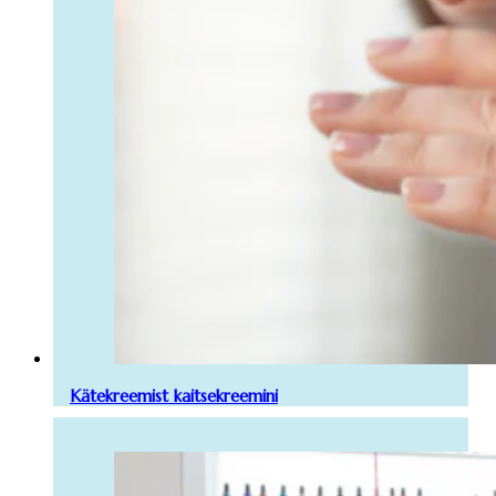
Kätekreemist kaitsekreemini