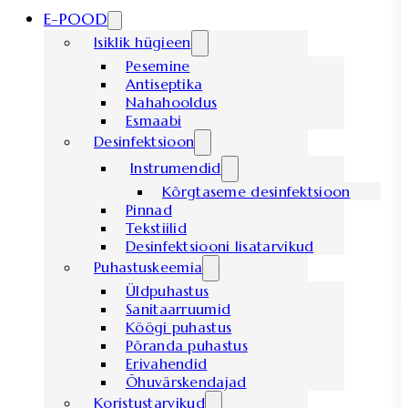
E-POOD
Isiklik hügieen
Pesemine
Antiseptika
Nahahooldus
Esmaabi
Desinfektsioon
Instrumendid
Kõrgtaseme desinfektsioon
Pinnad
Tekstiilid
Desinfektsiooni lisatarvikud
Puhastuskeemia
Üldpuhastus
Sanitaarruumid
Köögi puhastus
Põranda puhastus
Erivahendid
Õhuvärskendajad
Koristustarvikud