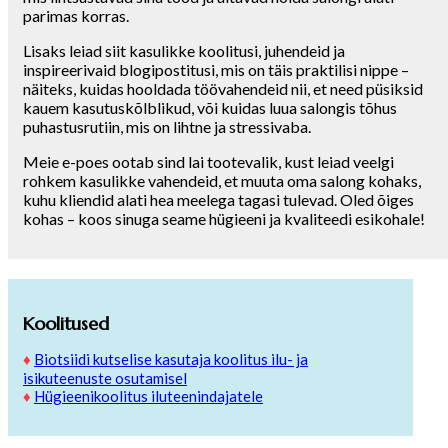
parimas korras.
Lisaks leiad siit kasulikke koolitusi, juhendeid ja
inspireerivaid blogipostitusi, mis on täis praktilisi nippe –
näiteks, kuidas hooldada töövahendeid nii, et need püsiksid
kauem kasutuskõlblikud, või kuidas luua salongis tõhus
puhastusrutiin, mis on lihtne ja stressivaba.
Meie e-poes ootab sind lai tootevalik, kust leiad veelgi
rohkem kasulikke vahendeid, et muuta oma salong kohaks,
kuhu kliendid alati hea meelega tagasi tulevad. Oled õiges
kohas – koos sinuga seame hügieeni ja kvaliteedi esikohale!
Koolitused
♦
Biotsiidi kutselise kasutaja koolitus ilu- ja
isikuteenuste osutamisel
♦
Hügieenikoolitus iluteenindajatele