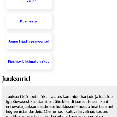
Juuksurid
Kosmeetik
Jumestajad ja grimeerijad
Ripsme- ja kulmutehnikud
Juuksurid
Juuksuri töö spetsiifika – alates kammide, harjade ja kääride
igapäevasest kasutamisest ühe kliendi juurest teiseni kuni
erinevate juuksuriseadmete hoolduseni – nõuab heal tasemel
hügieenistandardeid. Oleme hoolikalt välja valinud tooted,
mis lihtsustavad sinu tööd ja aitavad hoida salongi alati