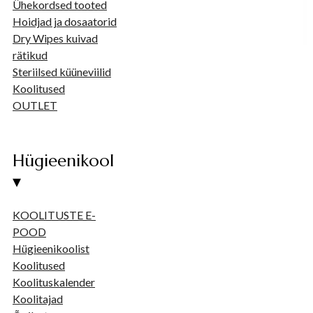
Ühekordsed tooted
Hoidjad ja dosaatorid
Dry Wipes kuivad
rätikud
Steriilsed küüneviilid
Koolitused
OUTLET
Hügieenikool
▾
KOOLITUSTE E-
POOD
Hügieenikoolist
Koolitused
Koolituskalender
Koolitajad