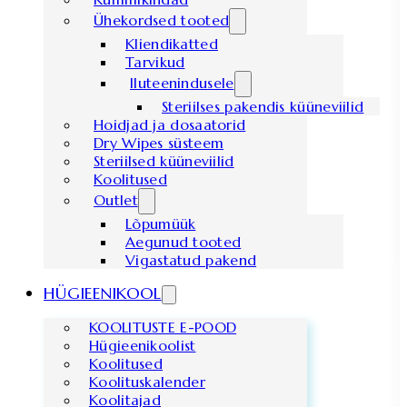
Ühekordsed tooted
Kliendikatted
Tarvikud
Iluteenindusele
Steriilses pakendis küüneviilid
Hoidjad ja dosaatorid
Dry Wipes süsteem
Steriilsed küüneviilid
Koolitused
Outlet
Lõpumüük
Aegunud tooted
Vigastatud pakend
HÜGIEENIKOOL
KOOLITUSTE E-POOD
Hügieenikoolist
Koolitused
Koolituskalender
Koolitajad