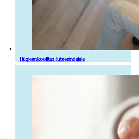
Hügieenikoolitus iluteenindajale