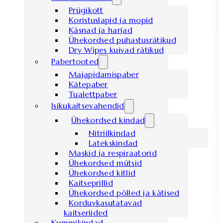
Prügikott
Koristuslapid ja mopid
Käsnad ja harjad
Ühekordsed puhastusrätikud
Dry Wipes kuivad rätikud
Pabertooted
Majapidamispaber
Kätepaber
Tualettpaber
Isikukaitsevahendid
Ühekordsed kindad
Nitriilkindad
Latekskindad
Maskid ja respiraatorid
Ühekordsed mütsid
Ühekordsed kitlid
Kaitseprillid
Ühekordsed põlled ja kätised
Korduvkasutatavad
kaitseriided
Kummikindad