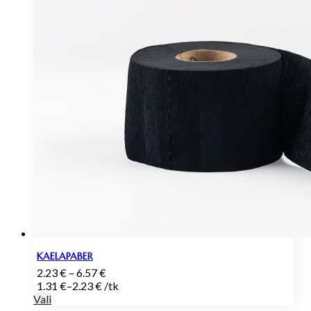
KAELAPABER
Hinnavahemik:
2.23
€
–
6.57
€
2.23 €
1.31
€
–
2.23
€
/
tk
kuni
Vali