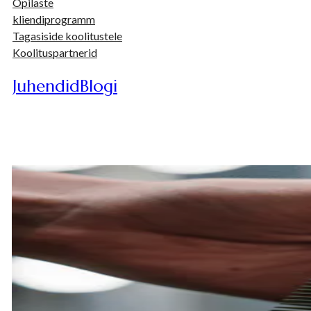
Õpilaste
kliendiprogramm
Tagasiside koolitustele
Koolituspartnerid
Juhendid
Blogi