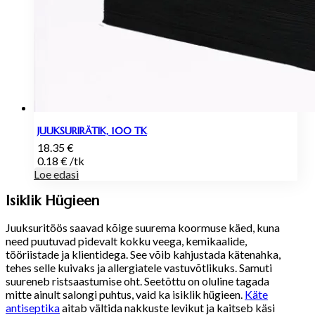
JUUKSURIRÄTIK, 100 TK
18.35
€
0.18
€
/
tk
Loe edasi
Isiklik Hügieen
Juuksuritöös saavad kõige suurema koormuse käed, kuna
need puutuvad pidevalt kokku veega, kemikaalide,
tööriistade ja klientidega. See võib kahjustada kätenahka,
tehes selle kuivaks ja allergiatele vastuvõtlikuks. Samuti
suureneb ristsaastumise oht. Seetõttu on oluline tagada
mitte ainult salongi puhtus, vaid ka isiklik hügieen.
Käte
antiseptika
aitab vältida nakkuste levikut ja kaitseb käsi