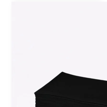
6.57 €