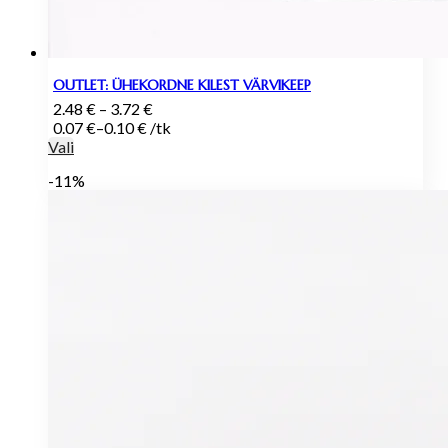
OUTLET: ÜHEKORDNE KILEST VÄRVIKEEP
Hinnavahemik:
2.48
€
–
3.72
€
2.48 €
0.07
€
–
0.10
€
/
tk
kuni
Vali
3.72 €
-11%