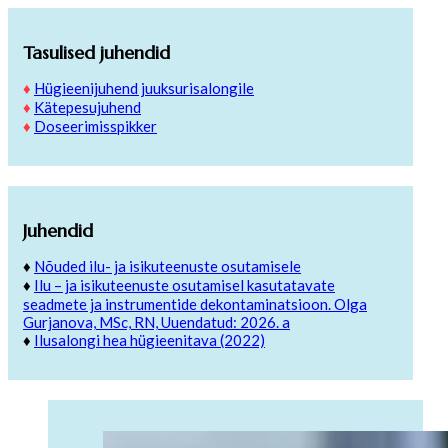
Tasulised juhendid
♦
Hügieenijuhend juuksurisalongile
♦
Kätepesujuhend
♦
Doseerimisspikker
Juhendid
♦
Nõuded ilu- ja isikuteenuste osutamisele
♦
Ilu – ja isikuteenuste osutamisel kasutatavate
seadmete ja instrumentide dekontaminatsioon. Olga
Gurjanova, MSc, RN, Uuendatud: 2026. a
♦
Ilusalongi hea hügieenitava (2022)