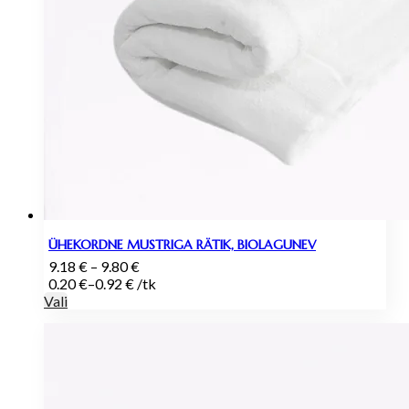
ÜHEKORDNE MUSTRIGA RÄTIK, BIOLAGUNEV
Hinnavahemik:
9.18
€
–
9.80
€
9.18 €
0.20
€
–
0.92
€
/
tk
kuni
Vali
9.80 €