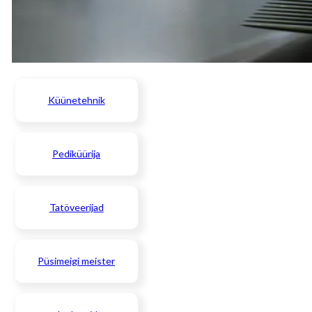
Küünetehnik
Pediküürija
Tatöveerijad
Püsimeigi meister