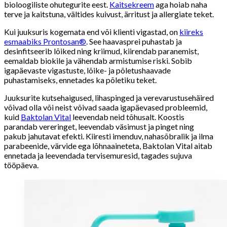
bioloogiliste ohutegurite eest.
Kaitsekreem
aga hoiab naha
terve ja kaitstuna, vältides kuivust, ärritust ja allergiate teket.
Kui juuksuris kogemata end või klienti vigastad, on
kiireks
esmaabiks Prontosan®
. See haavasprei puhastab ja
desinfitseerib lõiked ning kriimud, kiirendab paranemist,
eemaldab biokile ja vähendab armistumise riski. Sobib
igapäevaste vigastuste, lõike- ja põletushaavade
puhastamiseks, ennetades ka põletiku teket.
Juuksurite kutsehaigused, lihaspinged ja verevarustusehäired
võivad olla või neist võivad saada igapäevased probleemid,
kuid
Baktolan Vital
leevendab neid tõhusalt. Koostis
parandab vereringet, leevendab väsimust ja pinget ning
pakub jahutavat efekti. Kiiresti imenduv, nahasõbralik ja ilma
parabeenide, värvide ega lõhnaaineteta, Baktolan Vital aitab
ennetada ja leevendada tervisemuresid, tagades sujuva
tööpäeva.