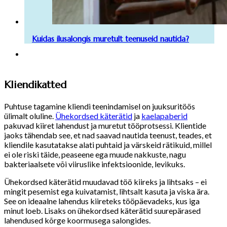
Kuidas ilusalongis muretult teenuseid nautida?
Kliendikatted
Puhtuse tagamine kliendi teenindamisel on juuksuritöös
ülimalt oluline.
Ühekordsed käterätid
ja
kaelapaberid
pakuvad kiiret lahendust ja muretut tööprotsessi. Klientide
jaoks tähendab see, et nad saavad nautida teenust, teades, et
kliendile kasutatakse alati puhtaid ja värskeid rätikuid, millel
ei ole riski täide, peaseene ega muude nakkuste, nagu
bakteriaalsete või viiruslike infektsioonide, levikuks.
Ühekordsed käterätid muudavad töö kiireks ja lihtsaks – ei
mingit pesemist ega kuivatamist, lihtsalt kasuta ja viska ära.
See on ideaalne lahendus kiireteks tööpäevadeks, kus iga
minut loeb. Lisaks on ühekordsed käterätid suurepärased
lahendused kõrge koormusega salongides.