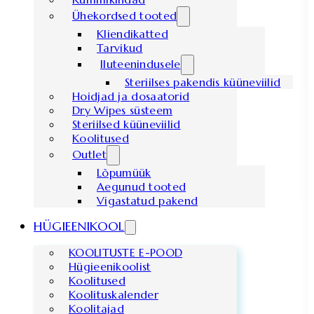
Ühekordsed tooted
Kliendikatted
Tarvikud
Iluteenindusele
Steriilses pakendis küüneviilid
Hoidjad ja dosaatorid
Dry Wipes süsteem
Steriilsed küüneviilid
Koolitused
Outlet
Lõpumüük
Aegunud tooted
Vigastatud pakend
HÜGIEENIKOOL
KOOLITUSTE E-POOD
Hügieenikoolist
Koolitused
Koolituskalender
Koolitajad