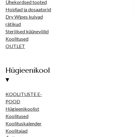
Ühekordsed tooted
Hoidjad ja dosaatorid
Dry Wipes kuivad
rätikud
Steriilsed küüneviilid
Koolitused
OUTLET
Hügieenikool
▾
KOOLITUSTE E-
POOD
Hügieenikoolist
Koolitused
Koolituskalender
Koolitajad