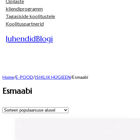
Õpilaste
kliendiprogramm
Tagasiside koolitustele
Koolituspartnerid
Juhendid
Blogi
Home
/
E-POOD
/
ISIKLIK HÜGIEEN
/
Esmaabi
Esmaabi