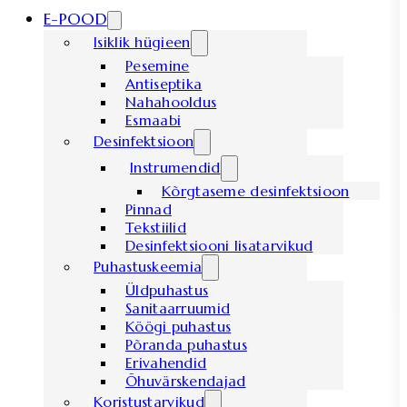
E-POOD
Isiklik hügieen
Pesemine
Antiseptika
Nahahooldus
Esmaabi
Desinfektsioon
Instrumendid
Kõrgtaseme desinfektsioon
Pinnad
Tekstiilid
Desinfektsiooni lisatarvikud
Puhastuskeemia
Üldpuhastus
Sanitaarruumid
Köögi puhastus
Põranda puhastus
Erivahendid
Õhuvärskendajad
Koristustarvikud