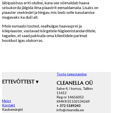
läbipaistvus eriti oluline, kuna see võimaldab haava
seisukorda jälgida ilma plaastrit eemaldamata. Lisaks on
plaaster veekindel ja hingav, mis teeb selle kasutamise
mugavaks ka duši all.
Meie esmaabi tooted, sealhulgas haavasprei ja
kileplaaster, vastavad kõrgetele hügieenistandarditele,
tagades, et saad pakkuda oma klientidele parimat
hooldust igas olukorras.
Toote tagastamine
ETTEVÕTTEST ▾
CLEANELLA OÜ
Salve 4, I korrus, Tallinn
11612
Reg nr 14656052
Meist
KMKR EE102134269
Kontakt
+ 372 5189243
Kaubamärgid
info@cleanella.ee