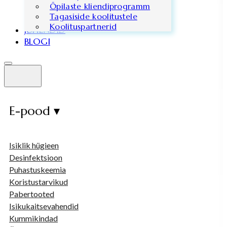
Õpilaste kliendiprogramm
Tagasiside koolitustele
Koolituspartnerid
JUHENDID
BLOGI
E-pood ▾
Isiklik hügieen
Desinfektsioon
Puhastuskeemia
Koristustarvikud
Pabertooted
Isikukaitsevahendid
Kummikindad