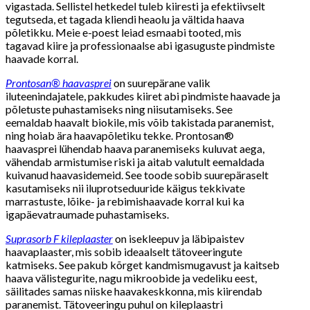
vigastada. Sellistel hetkedel tuleb kiiresti ja efektiivselt
tegutseda, et tagada kliendi heaolu ja vältida haava
põletikku. Meie e-poest leiad esmaabi tooted, mis
tagavad kiire ja professionaalse abi igasuguste pindmiste
haavade korral.
Prontosan® haavasprei
on suurepärane valik
iluteenindajatele, pakkudes kiiret abi pindmiste haavade ja
põletuste puhastamiseks ning niisutamiseks. See
eemaldab haavalt biokile, mis võib takistada paranemist,
ning hoiab ära haavapõletiku tekke. Prontosan®
haavasprei lühendab haava paranemiseks kuluvat aega,
vähendab armistumise riski ja aitab valutult eemaldada
kuivanud haavasidemeid. See toode sobib suurepäraselt
kasutamiseks nii iluprotseduuride käigus tekkivate
marrastuste, lõike- ja rebimishaavade korral kui ka
igapäevatraumade puhastamiseks.
Suprasorb F kileplaaster
on isekleepuv ja läbipaistev
haavaplaaster, mis sobib ideaalselt tätoveeringute
katmiseks. See pakub kõrget kandmismugavust ja kaitseb
haava välistegurite, nagu mikroobide ja vedeliku eest,
säilitades samas niiske haavakeskkonna, mis kiirendab
paranemist. Tätoveeringu puhul on kileplaastri