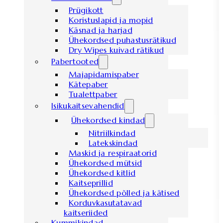
Prügikott
Koristuslapid ja mopid
Käsnad ja harjad
Ühekordsed puhastusrätikud
Dry Wipes kuivad rätikud
Pabertooted
Majapidamispaber
Kätepaber
Tualettpaber
Isikukaitsevahendid
Ühekordsed kindad
Nitriilkindad
Latekskindad
Maskid ja respiraatorid
Ühekordsed mütsid
Ühekordsed kitlid
Kaitseprillid
Ühekordsed põlled ja kätised
Korduvkasutatavad
kaitseriided
Kummikindad