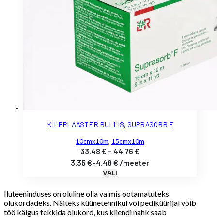
KILEPLAASTER RULLIS, SUPRASORB F
10cmx10m
,
15cmx10m
Hinnavahemik:
33.48
€
–
44.76
€
33.48 €
3.35
€
–
4.48
€
/
meeter
VALI
kuni
44.76 €
Iluteeninduses on oluline olla valmis ootamatuteks
olukordadeks. Näiteks küünetehnikul või pediküürijal võib
töö käigus tekkida olukord, kus kliendi nahk saab