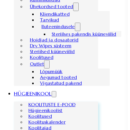
Ühekordsed tooted
Kliendikatted
Tarvikud
Iluteenindusele
Steriilses pakendis küüneviilid
Hoidjad ja dosaatorid
Dry Wipes süsteem
Steriilsed küüneviilid
Koolitused
Outlet
Lõpumüük
Aegunud tooted
Vigastatud pakend
HÜGIEENIKOOL
KOOLITUSTE E-POOD
Hügieenikoolist
Koolitused
Koolituskalender
Koolitajad