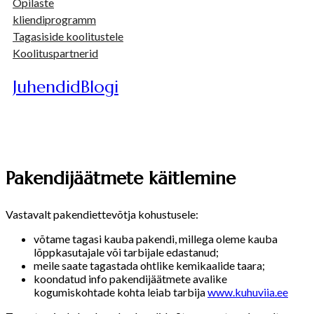
Õpilaste
kliendiprogramm
Tagasiside koolitustele
Koolituspartnerid
Juhendid
Blogi
Pakendijäätmete käitlemine
Vastavalt pakendiettevõtja kohustusele:
võtame tagasi kauba pakendi, millega oleme kauba
lõppkasutajale või tarbijale edastanud;
meile saate tagastada ohtlike kemikaalide taara;
koondatud info pakendijäätmete avalike
kogumiskohtade kohta leiab tarbija
www.kuhuviia.ee