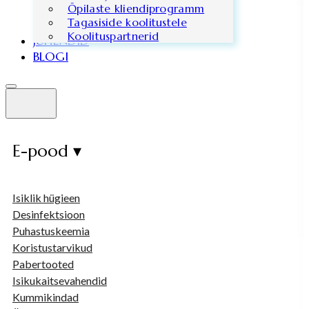
Õpilaste kliendiprogramm
Tagasiside koolitustele
Koolituspartnerid
JUHENDID
BLOGI
E-pood ▾
Isiklik hügieen
Desinfektsioon
Puhastuskeemia
Koristustarvikud
Pabertooted
Isikukaitsevahendid
Kummikindad