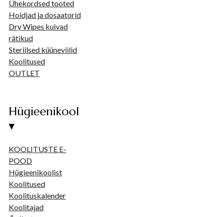
Ühekordsed tooted
Hoidjad ja dosaatorid
Dry Wipes kuivad
rätikud
Steriilsed küüneviilid
Koolitused
OUTLET
Hügieenikool
▾
KOOLITUSTE E-
POOD
Hügieenikoolist
Koolitused
Koolituskalender
Koolitajad