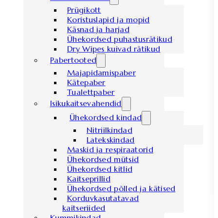
Prügikott
Koristuslapid ja mopid
Käsnad ja harjad
Ühekordsed puhastusrätikud
Dry Wipes kuivad rätikud
Pabertooted
Majapidamispaber
Kätepaber
Tualettpaber
Isikukaitsevahendid
Ühekordsed kindad
Nitriilkindad
Latekskindad
Maskid ja respiraatorid
Ühekordsed mütsid
Ühekordsed kitlid
Kaitseprillid
Ühekordsed põlled ja kätised
Korduvkasutatavad
kaitseriided
Kummikindad