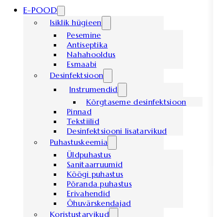
E-POOD
Isiklik hügieen
Pesemine
Antiseptika
Nahahooldus
Esmaabi
Desinfektsioon
Instrumendid
Kõrgtaseme desinfektsioon
Pinnad
Tekstiilid
Desinfektsiooni lisatarvikud
Puhastuskeemia
Üldpuhastus
Sanitaarruumid
Köögi puhastus
Põranda puhastus
Erivahendid
Õhuvärskendajad
Koristustarvikud