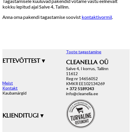
Tagastamisele kuuluvad pakendid võtame vastu eelnevalt
kokku lepitud ajal Salve 4, Tallinn.
Anna oma pakendi tagastamise soovist
kontaktivormil
.
Toote tagastamine
ETTEVÕTTEST ▾
CLEANELLA OÜ
Salve 4, I korrus, Tallinn
11612
Reg nr 14656052
Meist
KMKR EE102134269
Kontakt
+ 372 5189243
Kaubamärgid
info@cleanella.ee
KLIENDITUGI ▾