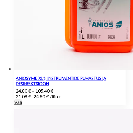
ANIOSYME XL3, INSTRUMENTIDE PUHASTUS JA
DESINFEKTSIOON
Hinnavahemik:
24.80
€
–
105.40
€
24.80 €
21.08
€
–
24.80
€
/
liiter
kuni
Vali
105.40 €