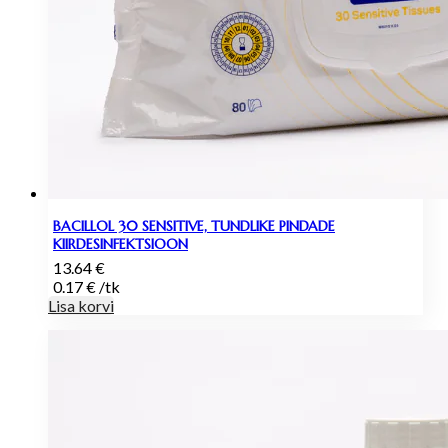
BACILLOL 30 SENSITIVE, TUNDLIKE PINDADE
KIIRDESINFEKTSIOON
13.64
€
0.17
€
/
tk
Lisa korvi