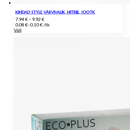
KINDAD STYLE VÄRVIVALIK, NITRIIL, 100TK
Hinnavahemik:
7.94
€
–
9.92
€
7.94 €
0.08
€
–
0.10
€
/
tk
kuni
Vali
9.92 €