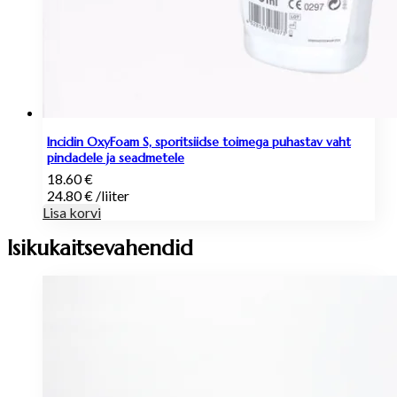
Incidin OxyFoam S, sporitsiidse toimega puhastav vaht
pindadele ja seadmetele
18.60
€
24.80
€
/
liiter
Lisa korvi
Isikukaitsevahendid