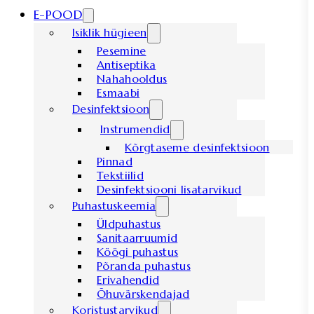
E-POOD
Isiklik hügieen
Pesemine
Antiseptika
Nahahooldus
Esmaabi
Desinfektsioon
Instrumendid
Kõrgtaseme desinfektsioon
Pinnad
Tekstiilid
Desinfektsiooni lisatarvikud
Puhastuskeemia
Üldpuhastus
Sanitaarruumid
Köögi puhastus
Põranda puhastus
Erivahendid
Õhuvärskendajad
Koristustarvikud