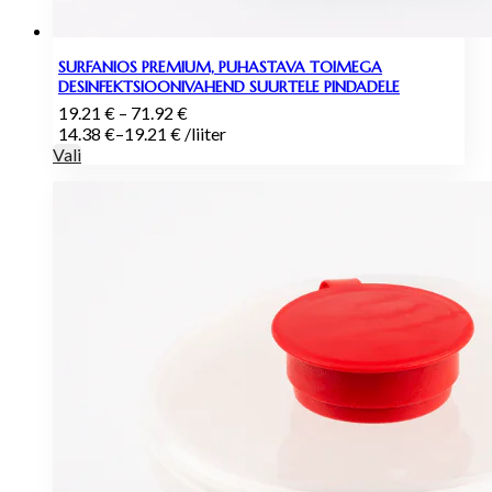
SURFANIOS PREMIUM, PUHASTAVA TOIMEGA
DESINFEKTSIOONIVAHEND SUURTELE PINDADELE
Hinnavahemik:
19.21
€
–
71.92
€
19.21 €
14.38
€
–
19.21
€
/
liiter
kuni
Vali
71.92 €