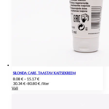
SILONDA CARE, TAASTAV KAITSEKREEM
Hinnavahemik:
8.08
€
–
15.17
€
8.08 €
30.34
€
–
80.80
€
/
liter
kuni
Vali
15.17 €