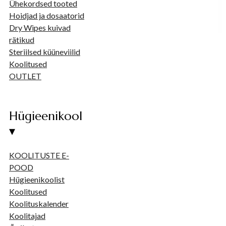
Ühekordsed tooted
Hoidjad ja dosaatorid
Dry Wipes kuivad
rätikud
Steriilsed küüneviilid
Koolitused
OUTLET
Hügieenikool
▾
KOOLITUSTE E-
POOD
Hügieenikoolist
Koolitused
Koolituskalender
Koolitajad