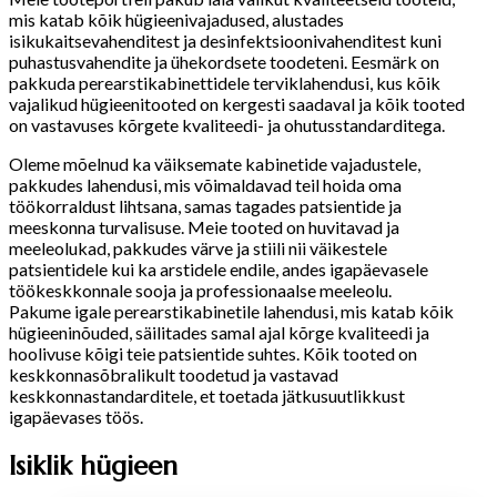
mis katab kõik hügieenivajadused, alustades
isikukaitsevahenditest ja desinfektsioonivahenditest kuni
puhastusvahendite ja ühekordsete toodeteni. Eesmärk on
pakkuda perearstikabinettidele terviklahendusi, kus kõik
vajalikud hügieenitooted on kergesti saadaval ja kõik tooted
on vastavuses kõrgete kvaliteedi- ja ohutusstandarditega.
Oleme mõelnud ka väiksemate kabinetide vajadustele,
pakkudes lahendusi, mis võimaldavad teil hoida oma
töökorraldust lihtsana, samas tagades patsientide ja
meeskonna turvalisuse. Meie tooted on huvitavad ja
meeleolukad, pakkudes värve ja stiili nii väikestele
patsientidele kui ka arstidele endile, andes igapäevasele
töökeskkonnale sooja ja professionaalse meeleolu.
Pakume igale perearstikabinetile lahendusi, mis katab kõik
hügieeninõuded, säilitades samal ajal kõrge kvaliteedi ja
hoolivuse kõigi teie patsientide suhtes. Kõik tooted on
keskkonnasõbralikult toodetud ja vastavad
keskkonnastandarditele, et toetada jätkusuutlikkust
igapäevases töös.
Isiklik hügieen