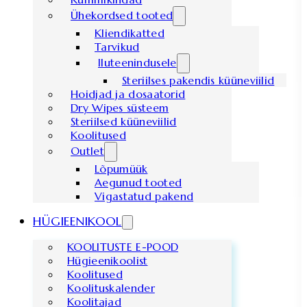
Ühekordsed tooted
Kliendikatted
Tarvikud
Iluteenindusele
Steriilses pakendis küüneviilid
Hoidjad ja dosaatorid
Dry Wipes süsteem
Steriilsed küüneviilid
Koolitused
Outlet
Lõpumüük
Aegunud tooted
Vigastatud pakend
HÜGIEENIKOOL
KOOLITUSTE E-POOD
Hügieenikoolist
Koolitused
Koolituskalender
Koolitajad