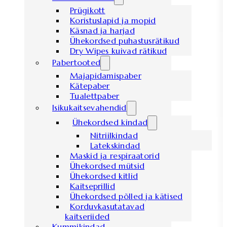
Prügikott
Koristuslapid ja mopid
Käsnad ja harjad
Ühekordsed puhastusrätikud
Dry Wipes kuivad rätikud
Pabertooted
Majapidamispaber
Kätepaber
Tualettpaber
Isikukaitsevahendid
Ühekordsed kindad
Nitriilkindad
Latekskindad
Maskid ja respiraatorid
Ühekordsed mütsid
Ühekordsed kitlid
Kaitseprillid
Ühekordsed põlled ja kätised
Korduvkasutatavad
kaitseriided
Kummikindad