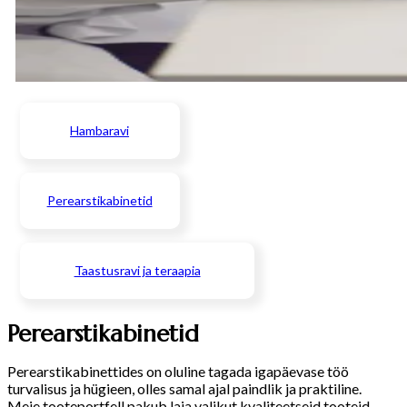
Hambaravi
Perearstikabinetid
Taastusravi ja teraapia
Perearstikabinetid
Perearstikabinettides on oluline tagada igapäevase töö
turvalisus ja hügieen, olles samal ajal paindlik ja praktiline.
Meie tooteportfell pakub laia valikut kvaliteetseid tooteid,