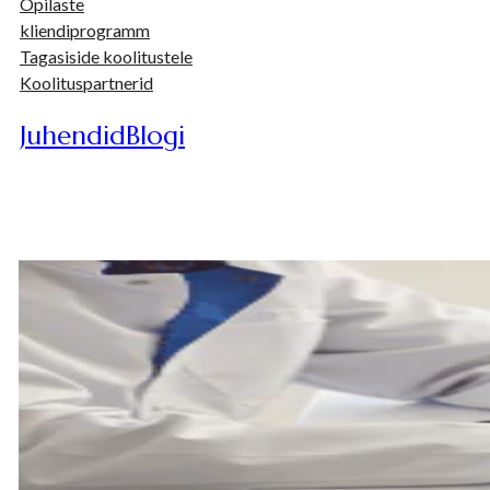
Õpilaste
kliendiprogramm
Tagasiside koolitustele
Koolituspartnerid
Juhendid
Blogi