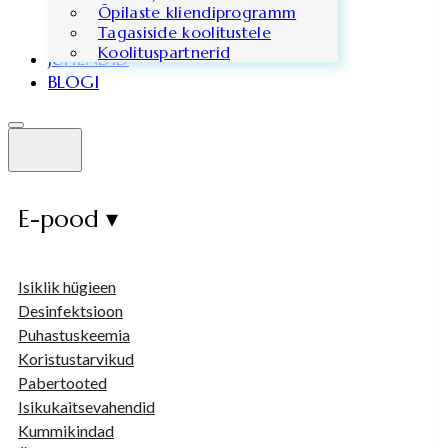
Õpilaste kliendiprogramm
Tagasiside koolitustele
Koolituspartnerid
JUHENDID
BLOGI
E-pood ▾
Isiklik hügieen
Desinfektsioon
Puhastuskeemia
Koristustarvikud
Pabertooted
Isikukaitsevahendid
Kummikindad