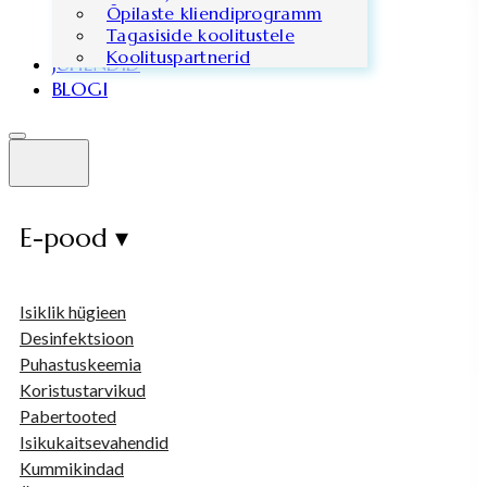
Õpilaste kliendiprogramm
Tagasiside koolitustele
Koolituspartnerid
JUHENDID
BLOGI
E-pood ▾
Isiklik hügieen
Desinfektsioon
Puhastuskeemia
Koristustarvikud
Pabertooted
Isikukaitsevahendid
Kummikindad