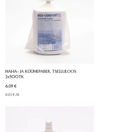
NAHA- JA KÜÜNEPABER, TSELLULOOS
2x500TK
6.09
€
0.01
€
/
tk