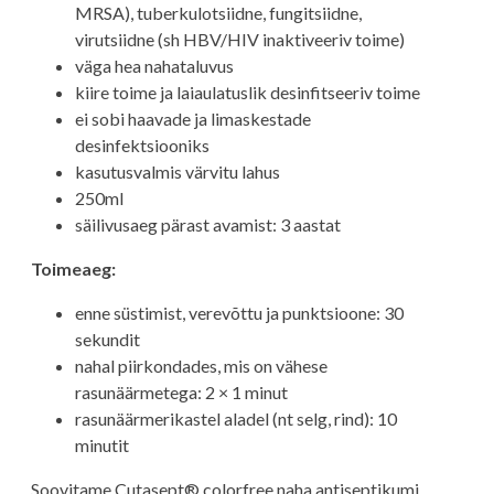
MRSA), tuberkulotsiidne, fungitsiidne,
virutsiidne (sh HBV/HIV inaktiveeriv toime)
väga hea nahataluvus
kiire toime ja laiaulatuslik desinfitseeriv toime
ei sobi haavade ja limaskestade
desinfektsiooniks
kasutusvalmis värvitu lahus
250ml
säilivusaeg pärast avamist: 3 aastat
Toimeaeg:
enne süstimist, verevõttu ja punktsioone: 30
sekundit
nahal piirkondades, mis on vähese
rasunäärmetega: 2 × 1 minut
rasunäärmerikastel aladel (nt selg, rind): 10
minutit
Soovitame Cutasept® colorfree naha antiseptikumi