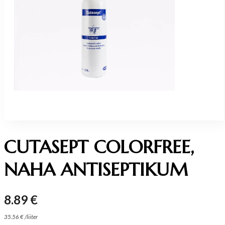
CUTASEPT COLORFREE,
NAHA ANTISEPTIKUM
8.89
€
35.56
€
/
liiter