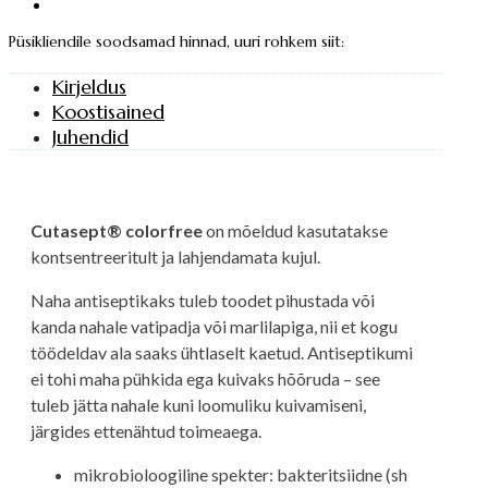
Püsikliendile soodsamad hinnad, uuri rohkem siit:
Kirjeldus
Koostisained
Juhendid
Cutasept® colorfree
on mõeldud kasutatakse
kontsentreeritult ja lahjendamata kujul.
Naha antiseptikaks tuleb toodet pihustada või
kanda nahale vatipadja või marlilapiga, nii et kogu
töödeldav ala saaks ühtlaselt kaetud. Antiseptikumi
ei tohi maha pühkida ega kuivaks hõõruda – see
tuleb jätta nahale kuni loomuliku kuivamiseni,
järgides ettenähtud toimeaega.
mikrobioloogiline spekter: bakteritsiidne (sh