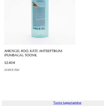
ANIOSGEL 800, KÄTE ANTISEPTIKUM
(PUMBAGA), 500ML
12.40
€
24.80
€
/
liter
Toote tagastamine