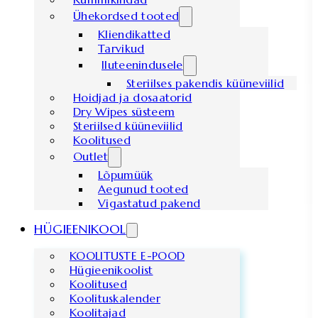
Ühekordsed tooted
Kliendikatted
Tarvikud
Iluteenindusele
Steriilses pakendis küüneviilid
Hoidjad ja dosaatorid
Dry Wipes süsteem
Steriilsed küüneviilid
Koolitused
Outlet
Lõpumüük
Aegunud tooted
Vigastatud pakend
HÜGIEENIKOOL
KOOLITUSTE E-POOD
Hügieenikoolist
Koolitused
Koolituskalender
Koolitajad