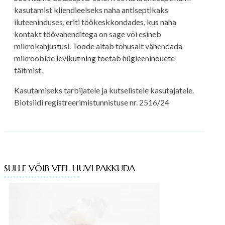
kasutamist kliendieelseks naha antiseptikaks
iluteeninduses, eriti töökeskkondades, kus naha
kontakt töövahenditega on sage või esineb
mikrokahjustusi. Toode aitab tõhusalt vähendada
mikroobide levikut ning toetab hügieeninõuete
täitmist.
Kasutamiseks tarbijatele ja kutselistele kasutajatele.
Biotsiidi registreerimistunnistuse nr. 2516/24
SULLE VÕIB VEEL HUVI PAKKUDA