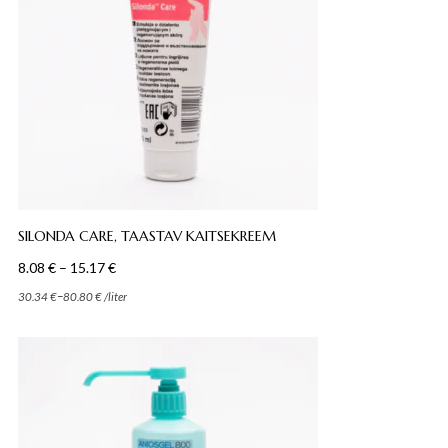
SILONDA CARE, TAASTAV KAITSEKREEM
Hinnavahemik:
8.08
€
–
15.17
€
8.08 €
–
30.34
€
80.80
€
/
liter
kuni
15.17 €