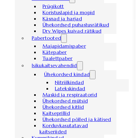
Prügikott
Koristuslapid ja mopid
Käsnad ja harjad
Ühekordsed puhastusrätikud
Dry Wipes kuivad rätikud
Pabertooted
Majapidamispaber
Kätepaber
Tualettpaber
Isikukaitsevahendid
Ühekordsed kindad
Nitriilkindad
Latekskindad
Maskid ja respiraatorid
Ühekordsed mütsid
Ühekordsed kitlid
Kaitseprillid
Ühekordsed põlled ja kätised
Korduvkasutatavad
kaitseriided
Kummikindad