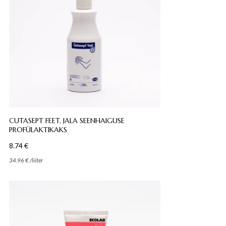
CUTASEPT FEET, JALA SEENHAIGUSE
PROFÜLAKTIKAKS
8.74
€
34.96
€
/
liiter