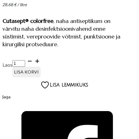
28.68
€
/ litre
Cutasept® colorfree
, naha antiseptikum on
värvitu naha desinfektsioonivahend enne
süstimist, vereproovide võtmist, punktsioone ja
kirurgilisi protseduure.
CUTASEPT
Laos
COLORFREE,
NAHA
LISA KORVI
ANTISEPTIKUM
kogus
Lisa lemmikuks
Jaga: