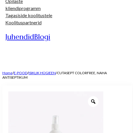
Õpilaste
kliendiprogramm
Tagasiside koolitustele
Koolituspartnerid
Juhendid
Blogi
Home
/
E-POOD
/
ISIKLIK HÜGIEEN
/
CUTASEPT COLORFREE, NAHA
ANTISEPTIKUM