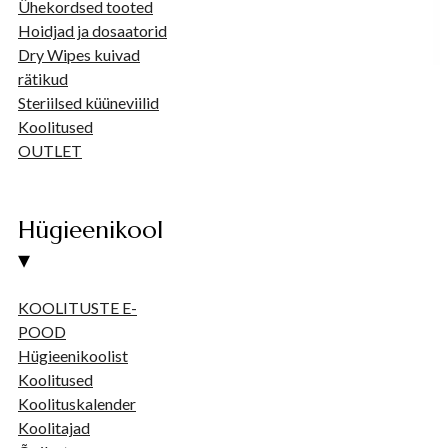
Ühekordsed tooted
Hoidjad ja dosaatorid
Dry Wipes kuivad
rätikud
Steriilsed küüneviilid
Koolitused
OUTLET
Hügieenikool
▾
KOOLITUSTE E-
POOD
Hügieenikoolist
Koolitused
Koolituskalender
Koolitajad