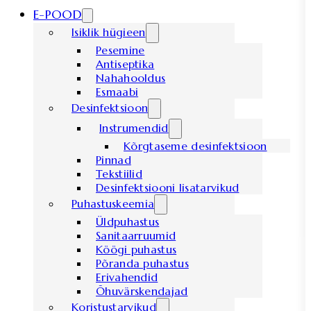
E-POOD
Isiklik hügieen
Pesemine
Antiseptika
Nahahooldus
Esmaabi
Desinfektsioon
Instrumendid
Kõrgtaseme desinfektsioon
Pinnad
Tekstiilid
Desinfektsiooni lisatarvikud
Puhastuskeemia
Üldpuhastus
Sanitaarruumid
Köögi puhastus
Põranda puhastus
Erivahendid
Õhuvärskendajad
Koristustarvikud