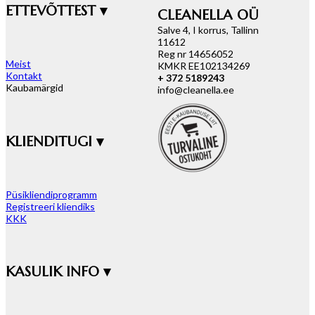
ETTEVÕTTEST ▾
CLEANELLA OÜ
Salve 4, I korrus, Tallinn
11612
Reg nr 14656052
Meist
KMKR EE102134269
Kontakt
+ 372 5189243
Kaubamärgid
info@cleanella.ee
KLIENDITUGI ▾
Püsikliendiprogramm
Registreeri kliendiks
KKK
KASULIK INFO ▾