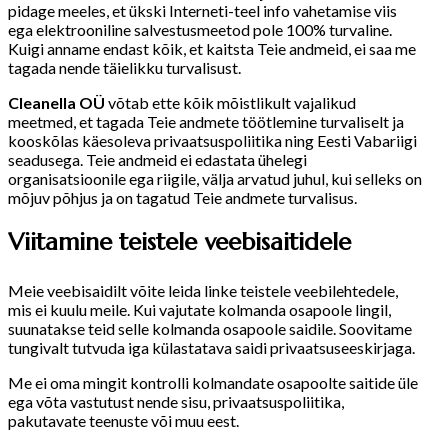
pidage meeles, et ükski Interneti-teel info vahetamise viis
ega elektrooniline salvestusmeetod pole 100% turvaline.
Kuigi anname endast kõik, et kaitsta Teie andmeid, ei saa me
tagada nende täielikku turvalisust.
Cleanella OÜ
võtab ette kõik mõistlikult vajalikud
meetmed, et tagada Teie andmete töötlemine turvaliselt ja
kooskõlas käesoleva privaatsuspoliitika ning Eesti Vabariigi
seadusega. Teie andmeid ei edastata ühelegi
organisatsioonile ega riigile, välja arvatud juhul, kui selleks on
mõjuv põhjus ja on tagatud Teie andmete turvalisus.
Viitamine teistele veebisaitidele
Meie veebisaidilt võite leida linke teistele veebilehtedele,
mis ei kuulu meile. Kui vajutate kolmanda osapoole lingil,
suunatakse teid selle kolmanda osapoole saidile. Soovitame
tungivalt tutvuda iga külastatava saidi privaatsuseeskirjaga.
Me ei oma mingit kontrolli kolmandate osapoolte saitide üle
ega võta vastutust nende sisu, privaatsuspoliitika,
pakutavate teenuste või muu eest.