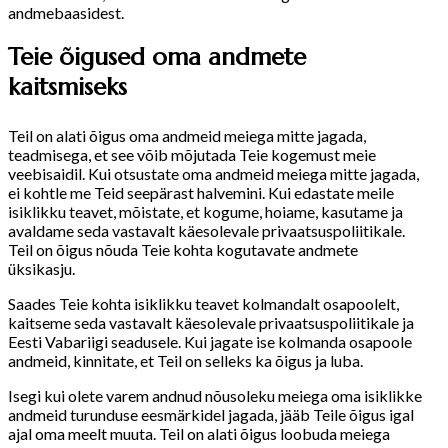
andmebaasidest.
Teie õigused oma andmete
kaitsmiseks
Teil on alati õigus oma andmeid meiega mitte jagada,
teadmisega, et see võib mõjutada Teie kogemust meie
veebisaidil. Kui otsustate oma andmeid meiega mitte jagada,
ei kohtle me Teid seepärast halvemini. Kui edastate meile
isiklikku teavet, mõistate, et kogume, hoiame, kasutame ja
avaldame seda vastavalt käesolevale privaatsuspoliitikale.
Teil on õigus nõuda Teie kohta kogutavate andmete
üksikasju.
Saades Teie kohta isiklikku teavet kolmandalt osapoolelt,
kaitseme seda vastavalt käesolevale privaatsuspoliitikale ja
Eesti Vabariigi seadusele. Kui jagate ise kolmanda osapoole
andmeid, kinnitate, et Teil on selleks ka õigus ja luba.
Isegi kui olete varem andnud nõusoleku meiega oma isiklikke
andmeid turunduse eesmärkidel jagada, jääb Teile õigus igal
ajal oma meelt muuta. Teil on alati õigus loobuda meiega