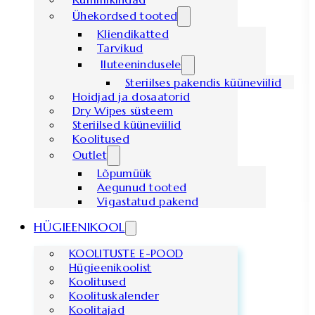
Ühekordsed tooted
Kliendikatted
Tarvikud
Iluteenindusele
Steriilses pakendis küüneviilid
Hoidjad ja dosaatorid
Dry Wipes süsteem
Steriilsed küüneviilid
Koolitused
Outlet
Lõpumüük
Aegunud tooted
Vigastatud pakend
HÜGIEENIKOOL
KOOLITUSTE E-POOD
Hügieenikoolist
Koolitused
Koolituskalender
Koolitajad