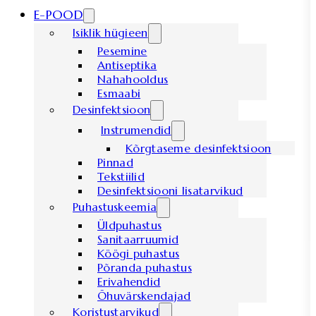
E-POOD
Isiklik hügieen
Pesemine
Antiseptika
Nahahooldus
Esmaabi
Desinfektsioon
Instrumendid
Kõrgtaseme desinfektsioon
Pinnad
Tekstiilid
Desinfektsiooni lisatarvikud
Puhastuskeemia
Üldpuhastus
Sanitaarruumid
Köögi puhastus
Põranda puhastus
Erivahendid
Õhuvärskendajad
Koristustarvikud