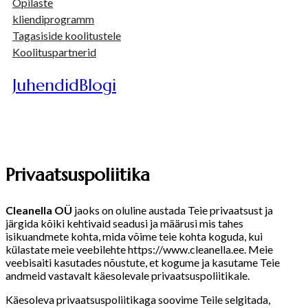
Õpilaste
kliendiprogramm
Tagasiside koolitustele
Koolituspartnerid
Juhendid
Blogi
Privaatsuspoliitika
Cleanella OÜ
jaoks on oluline austada Teie privaatsust ja
järgida kõiki kehtivaid seadusi ja määrusi mis tahes
isikuandmete kohta, mida võime teie kohta koguda, kui
külastate meie veebilehte https://www.cleanella.ee. Meie
veebisaiti kasutades nõustute, et kogume ja kasutame Teie
andmeid vastavalt käesolevale privaatsuspoliitikale.
Käesoleva privaatsuspoliitikaga soovime Teile selgitada,