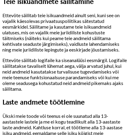
Teie isikuandmete säilitamine
Ettevõte säilitab teie isikuandmeid ainult seni, kuni see on
vajalik käesolevas privaatsuspoliitikas sätestatud
eesmärkidel. Säilitame ja kasutame teie isikuandmeid
ulatuses, mis on vajalik meie juriidiliste kohustuste
täitmiseks (näiteks kui peame teie andmeid säilitama
kehtivate seaduste järgimiseks), vaidluste lahendamiseks
ning meie juriidiliste lepingute ja eeskirjade jõustamiseks.
Ettevõte säilitab logifaile ka siseanalüüsi eesmärgil. Logifaile
säilitatakse tavaliselt lühemat aega, välja arvatud juhul, kui
neid andmeid kasutatakse turvalisuse tugevdamiseks või
meie teenuse funktsionaalsuse parandamiseks või kui me
oleme seadusega kohustatud neid andmeid pikemaks ajaks
säilitama.
Laste andmete töötlemine
Ükski meie toode või teenus ei ole suunatud alla 13-
aastastele lastele ja me ei kogu teadlikult alla 13-aastaste
laste andmeid. Kahtluse korral, et töötleme alla 13-aastase
isiku andmeid, eemaldame selle isiku kõigist meie