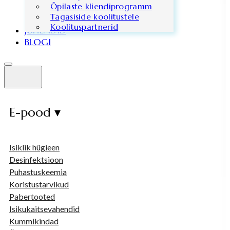
Õpilaste kliendiprogramm
Tagasiside koolitustele
Koolituspartnerid
JUHENDID
BLOGI
E-pood ▾
Isiklik hügieen
Desinfektsioon
Puhastuskeemia
Koristustarvikud
Pabertooted
Isikukaitsevahendid
Kummikindad