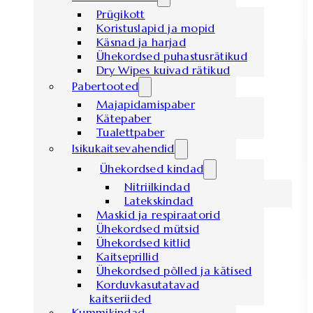
Prügikott
Koristuslapid ja mopid
Käsnad ja harjad
Ühekordsed puhastusrätikud
Dry Wipes kuivad rätikud
Pabertooted
Majapidamispaber
Kätepaber
Tualettpaber
Isikukaitsevahendid
Ühekordsed kindad
Nitriilkindad
Latekskindad
Maskid ja respiraatorid
Ühekordsed mütsid
Ühekordsed kitlid
Kaitseprillid
Ühekordsed põlled ja kätised
Korduvkasutatavad
kaitseriided
Kummikindad