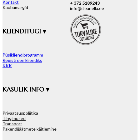
Kontakt
+ 372 5189243
Kaubamärgid
info@cleanella.ee
KLIENDITUGI ▾
Püsikliendiprogramm
Registreeri kliendiks
KKK
KASULIK INFO ▾
Privaatsuspoliitika
Tingimused
Transport
Pakendijäätmete käitlemine