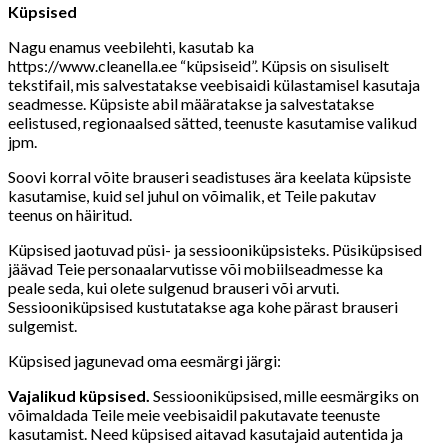
Küpsised
Nagu enamus veebilehti, kasutab ka
https://www.cleanella.ee “küpsiseid”. Küpsis on sisuliselt
tekstifail, mis salvestatakse veebisaidi külastamisel kasutaja
seadmesse. Küpsiste abil määratakse ja salvestatakse
eelistused, regionaalsed sätted, teenuste kasutamise valikud
jpm.
Soovi korral võite brauseri seadistuses ära keelata küpsiste
kasutamise, kuid sel juhul on võimalik, et Teile pakutav
teenus on häiritud.
Küpsised jaotuvad püsi- ja sessiooniküpsisteks. Püsiküpsised
jäävad Teie personaalarvutisse või mobiilseadmesse ka
peale seda, kui olete sulgenud brauseri või arvuti.
Sessiooniküpsised kustutatakse aga kohe pärast brauseri
sulgemist.
Küpsised jagunevad oma eesmärgi järgi:
Vajalikud küpsised.
Sessiooniküpsised, mille eesmärgiks on
võimaldada Teile meie veebisaidil pakutavate teenuste
kasutamist. Need küpsised aitavad kasutajaid autentida ja