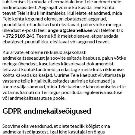
suhtlemisest ja nõuda, et eemaldaksime Teie andmed meie
andmebaasidest. Aeg-ajalt võime ka küsida Teie kohta
teavet Teie isiku kinnitamiseks. Kui leiate, et andmed, mida
Teie kohta kogunud oleme, on ebatäpsed, aegunud,
puudulikud, ebaolulised või eksitavad, palun võtke meiega
ühendust e-posti teel:
angela@cleanella.ee
või telefonitsi:
+372 5189 243
. Teeme kõik meist oleneva, et parandada
ebatäpset, puudulikku, eksitavat või aegunud teavet.
Kui arvate, et oleme rikkunud asjakohast
andmekaitseseadust ja soovite esitada kaebuse, palun võtke
meiega ühendust, kasutades käesolevast dokumendist
leitavaid kontaktandmeid ja edastage meile kõik rikkumise
kohta käivad üksikasjad. Uurime Teie kaebust viivitamata ja
vastame teile kirjalikult, esitades uurimise tulemused ja
toome välja sammud, mida Teie kaebuse lahendamiseks ette
võtame. Samuti on Teil õigus pöörduda reguleeriva asutuse
või andmekaitseasutuse poole.
GDPR andmekaitseõigused
Soovime olla veendunud, et olete teadlik kõigist oma
andmekaitseõigustest. Igal lehe kasutajal on õigus