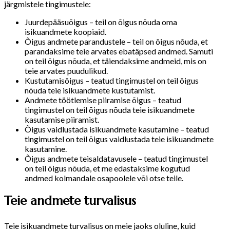
järgmistele tingimustele:
Juurdepääsuõigus – teil on õigus nõuda oma
isikuandmete koopiaid.
Õigus andmete parandustele – teil on õigus nõuda, et
parandaksime teie arvates ebatäpsed andmed. Samuti
on teil õigus nõuda, et täiendaksime andmeid, mis on
teie arvates puudulikud.
Kustutamisõigus – teatud tingimustel on teil õigus
nõuda teie isikuandmete kustutamist.
Andmete töötlemise piiramise õigus – teatud
tingimustel on teil õigus nõuda teie isikuandmete
kasutamise piiramist.
Õigus vaidlustada isikuandmete kasutamine – teatud
tingimustel on teil õigus vaidlustada teie isikuandmete
kasutamine.
Õigus andmete teisaldatavusele – teatud tingimustel
on teil õigus nõuda, et me edastaksime kogutud
andmed kolmandale osapoolele või otse teile.
Teie andmete turvalisus
Teie isikuandmete turvalisus on meie jaoks oluline, kuid