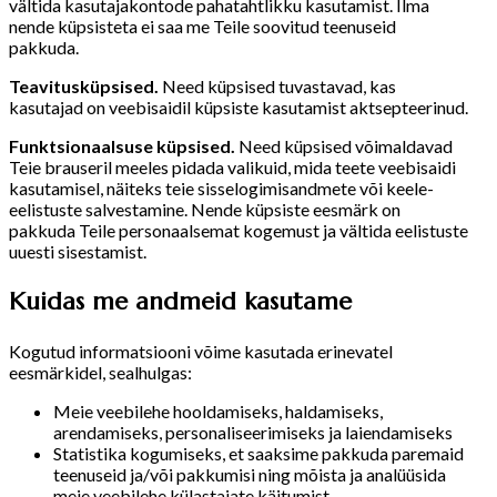
vältida kasutajakontode pahatahtlikku kasutamist. Ilma
nende küpsisteta ei saa me Teile soovitud teenuseid
pakkuda.
Teavitusküpsised.
Need küpsised tuvastavad, kas
kasutajad on veebisaidil küpsiste kasutamist aktsepteerinud.
Funktsionaalsuse küpsised.
Need küpsised võimaldavad
Teie brauseril meeles pidada valikuid, mida teete veebisaidi
kasutamisel, näiteks teie sisselogimisandmete või keele-
eelistuste salvestamine. Nende küpsiste eesmärk on
pakkuda Teile personaalsemat kogemust ja vältida eelistuste
uuesti sisestamist.
Kuidas me andmeid kasutame
Kogutud informatsiooni võime kasutada erinevatel
eesmärkidel, sealhulgas:
Meie veebilehe hooldamiseks, haldamiseks,
arendamiseks, personaliseerimiseks ja laiendamiseks
Statistika kogumiseks, et saaksime pakkuda paremaid
teenuseid ja/või pakkumisi ning mõista ja analüüsida
meie veebilehe külastajate käitumist