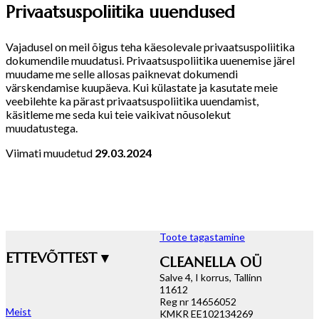
Privaatsuspoliitika uuendused
Vajadusel on meil õigus teha käesolevale privaatsuspoliitika
dokumendile muudatusi. Privaatsuspoliitika uuenemise järel
muudame me selle allosas paiknevat dokumendi
värskendamise kuupäeva. Kui külastate ja kasutate meie
veebilehte ka pärast privaatsuspoliitika uuendamist,
käsitleme me seda kui teie vaikivat nõusolekut
muudatustega.
Viimati muudetud
29.03.2024
Toote tagastamine
ETTEVÕTTEST ▾
CLEANELLA OÜ
Salve 4, I korrus, Tallinn
11612
Reg nr 14656052
Meist
KMKR EE102134269