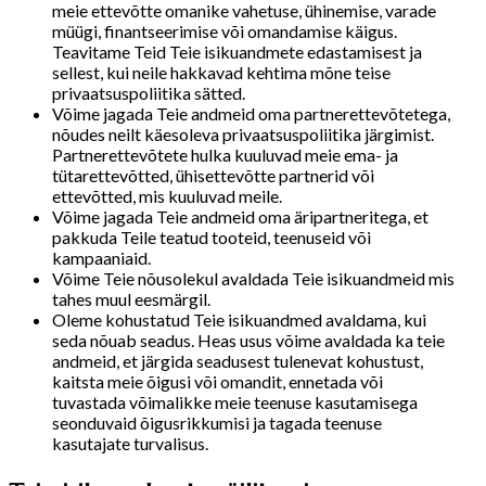
meie ettevõtte omanike vahetuse, ühinemise, varade
müügi, finantseerimise või omandamise käigus.
Teavitame Teid Teie isikuandmete edastamisest ja
sellest, kui neile hakkavad kehtima mõne teise
privaatsuspoliitika sätted.
Võime jagada Teie andmeid oma partnerettevõtetega,
nõudes neilt käesoleva privaatsuspoliitika järgimist.
Partnerettevõtete hulka kuuluvad meie ema- ja
tütarettevõtted, ühisettevõtte partnerid või
ettevõtted, mis kuuluvad meile.
Võime jagada Teie andmeid oma äripartneritega, et
pakkuda Teile teatud tooteid, teenuseid või
kampaaniaid.
Võime Teie nõusolekul avaldada Teie isikuandmeid mis
tahes muul eesmärgil.
Oleme kohustatud Teie isikuandmed avaldama, kui
seda nõuab seadus. Heas usus võime avaldada ka teie
andmeid, et järgida seadusest tulenevat kohustust,
kaitsta meie õigusi või omandit, ennetada või
tuvastada võimalikke meie teenuse kasutamisega
seonduvaid õigusrikkumisi ja tagada teenuse
kasutajate turvalisus.