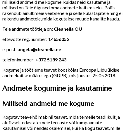
milliseid andmeid me kogume, kuidas neid kasutame ja
millised on Teie õigused oma andmete kaitsmiseks. Poliis
rakendub ainult meie veebilehele ja selle külastajatele ning ei
rakendu andmetele, mida kogutakse muude kanalite kaudu.
Teie andmete töötleja on:
Cleanella OÜ
ettevõtte reg. number:
14656052
e-post:
angela@cleanella.ee
telefoninumber:
+372 5189 243
Kogume ja töötleme teavet kooskõlas Euroopa Liidu üldise
andmekaitse määrusega (GDPR), mis jõustus 25.05.2018.
Andmete kogumine ja kasutamine
Milliseid andmeid me kogume
Kogutav teave hõlmab nii teavet, mida te meile teadlikult ja
aktiivselt edastate meie teenuste või kampaaniate
kasutamisel või nendes osalemisel, kui ka kogu teavet, mille