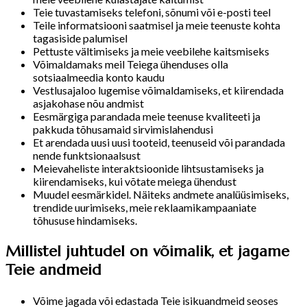
Teie tuvastamiseks telefoni, sõnumi või e-posti teel
Teile informatsiooni saatmisel ja meie teenuste kohta
tagasiside palumisel
Pettuste vältimiseks ja meie veebilehe kaitsmiseks
Võimaldamaks meil Teiega ühenduses olla
sotsiaalmeedia konto kaudu
Vestlusajaloo lugemise võimaldamiseks, et kiirendada
asjakohase nõu andmist
Eesmärgiga parandada meie teenuse kvaliteeti ja
pakkuda tõhusamaid sirvimislahendusi
Et arendada uusi uusi tooteid, teenuseid või parandada
nende funktsionaalsust
Meievaheliste interaktsioonide lihtsustamiseks ja
kiirendamiseks, kui võtate meiega ühendust
Muudel eesmärkidel. Näiteks andmete analüüsimiseks,
trendide uurimiseks, meie reklaamikampaaniate
tõhususe hindamiseks.
Millistel juhtudel on võimalik, et jagame
Teie andmeid
Võime jagada või edastada Teie isikuandmeid seoses