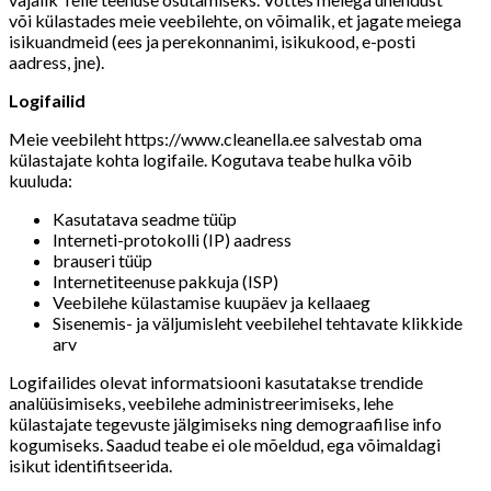
või külastades meie veebilehte, on võimalik, et jagate meiega
isikuandmeid (ees ja perekonnanimi, isikukood, e-posti
aadress, jne).
Logifailid
Meie veebileht https://www.cleanella.ee salvestab oma
külastajate kohta logifaile. Kogutava teabe hulka võib
kuuluda:
Kasutatava seadme tüüp
Interneti-protokolli (IP) aadress
brauseri tüüp
Internetiteenuse pakkuja (ISP)
Veebilehe külastamise kuupäev ja kellaaeg
Sisenemis- ja väljumisleht veebilehel tehtavate klikkide
arv
Logifailides olevat informatsiooni kasutatakse trendide
analüüsimiseks, veebilehe administreerimiseks, lehe
külastajate tegevuste jälgimiseks ning demograafilise info
kogumiseks. Saadud teabe ei ole mõeldud, ega võimaldagi
isikut identifitseerida.