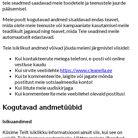
teie seadmed saadavad meie toodetele ja teenustele juurde
pääsemisel.
Meie poolt kogutavad andmed sisaldavad endas teavet,
mida olete meie teenuste või kampaaniate kasutamisel meile
teadlikult jaganud ning teavet, mida Teie seadmed meile
automaatselt edastavad.
Teie isiklikud andmed võivad jõuda meieni järgmistel viisidel:
Kui kontakteerute meiega telefoni, e-posti või online
vestluse kaudu
Kui sirvite veebilehte
https://www.cleanella.ee
Kui te kommenteerite, laigite või jagate mõnda
postitust meie sotsiaalmeedia kontol
Kui liitute meie uudiskirjaga
Kui kommenteerite meie veebilehel olevaid postitusi
Kogutavad andmetüübid
Isikuandmed
Küsime Teilt isiklikku informatsiooni ainult siis, kui see on
vajalik Teile teenuse osutamiseks. Võttes meiega ühendust