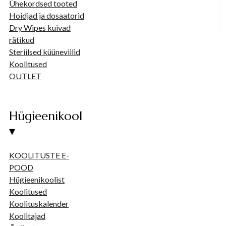
Ühekordsed tooted
Hoidjad ja dosaatorid
Dry Wipes kuivad
rätikud
Steriilsed küüneviilid
Koolitused
OUTLET
Hügieenikool
▾
KOOLITUSTE E-
POOD
Hügieenikoolist
Koolitused
Koolituskalender
Koolitajad