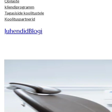
Õpilaste
kliendiprogramm
Tagasiside koolitustele
Koolituspartnerid
Juhendid
Blogi