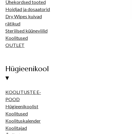
Ühekordsed tooted
Hoidjad ja dosaatorid
Dry Wipes kuivad
rätikud
Steriilsed küüneviilid
Koolitused
OUTLET
Hügieenikool
▾
KOOLITUSTE E-
POOD
Hügieenikoolist
Koolitused
Koolituskalender
Koolitajad