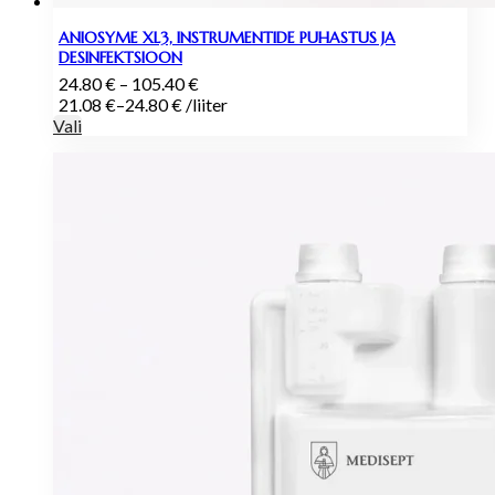
ANIOSYME XL3, INSTRUMENTIDE PUHASTUS JA
DESINFEKTSIOON
Hinnavahemik:
24.80
€
–
105.40
€
24.80 €
21.08
€
–
24.80
€
/
liiter
kuni
Vali
105.40 €