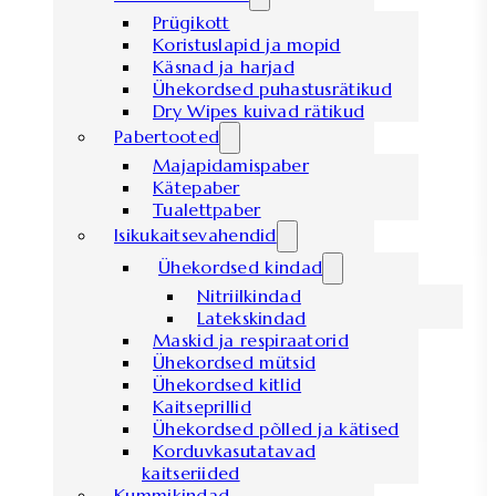
Prügikott
Koristuslapid ja mopid
Käsnad ja harjad
Ühekordsed puhastusrätikud
Dry Wipes kuivad rätikud
Pabertooted
Majapidamispaber
Kätepaber
Tualettpaber
Isikukaitsevahendid
Ühekordsed kindad
Nitriilkindad
Latekskindad
Maskid ja respiraatorid
Ühekordsed mütsid
Ühekordsed kitlid
Kaitseprillid
Ühekordsed põlled ja kätised
Korduvkasutatavad
kaitseriided
Kummikindad