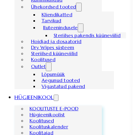
Ühekordsed tooted
Kliendikatted
Tarvikud
Iluteenindusele
Steriilses pakendis küüneviilid
Hoidjad ja dosaatorid
Dry Wipes süsteem
Steriilsed küüneviilid
Koolitused
Outlet
Lõpumüük
Aegunud tooted
Vigastatud pakend
HÜGIEENIKOOL
KOOLITUSTE E-POOD
Hügieenikoolist
Koolitused
Koolituskalender
Koolitajad