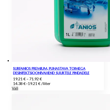
SURFANIOS PREMIUM, PUHASTAVA TOIMEGA
DESINFEKTSIOONIVAHEND SUURTELE PINDADELE
Hinnavahemik:
19.21
€
–
71.92
€
19.21 €
14.38
€
–
19.21
€
/
liiter
kuni
Vali
71.92 €