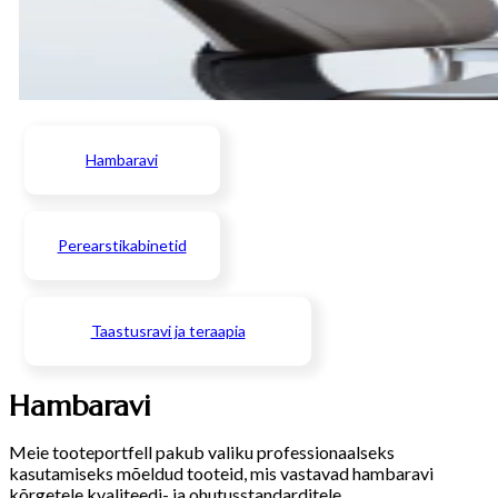
Hambaravi
Perearstikabinetid
Taastusravi ja teraapia
Hambaravi
Meie tooteportfell pakub valiku professionaalseks
kasutamiseks mõeldud tooteid, mis vastavad hambaravi
kõrgetele kvaliteedi- ja ohutusstandarditele.