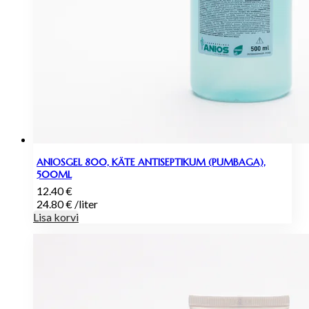
ANIOSGEL 800, KÄTE ANTISEPTIKUM (PUMBAGA),
500ML
12.40
€
24.80
€
/
liter
Lisa korvi