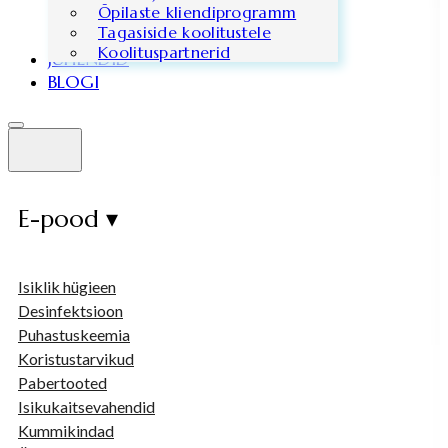
Õpilaste kliendiprogramm
Tagasiside koolitustele
Koolituspartnerid
JUHENDID
BLOGI
E-pood ▾
Isiklik hügieen
Desinfektsioon
Puhastuskeemia
Koristustarvikud
Pabertooted
Isikukaitsevahendid
Kummikindad