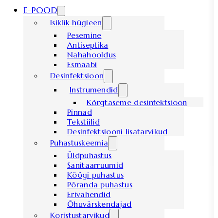
E-POOD
Isiklik hügieen
Pesemine
Antiseptika
Nahahooldus
Esmaabi
Desinfektsioon
Instrumendid
Kõrgtaseme desinfektsioon
Pinnad
Tekstiilid
Desinfektsiooni lisatarvikud
Puhastuskeemia
Üldpuhastus
Sanitaarruumid
Köögi puhastus
Põranda puhastus
Erivahendid
Õhuvärskendajad
Koristustarvikud