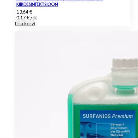
KIIRDESINFEKTSIOON
13.64
€
0.17
€
/
tk
Lisa korvi