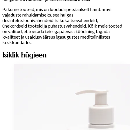
Pakume tooteid, mis on loodud spetsiaalselt hambaravi
vajaduste rahuldamiseks, sealhulgas
desinfektsioonivahendeid, isikukaitsevahendeid,
ühekordseid tooteid ja puhastusvahendeid. Kõik meie tooted
on valitud, et toetada teie igapäevast tööd ning tagada
kvaliteet ja usaldusväärsus igasugustes meditsiinilistes
keskkondades.
Isiklik hügieen