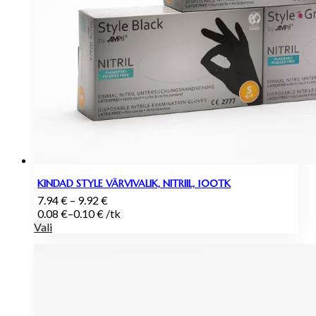
KINDAD STYLE VÄRVIVALIK, NITRIIL, 100TK
Hinnavahemik:
7.94
€
–
9.92
€
7.94 €
0.08
€
–
0.10
€
/
tk
kuni
Vali
9.92 €