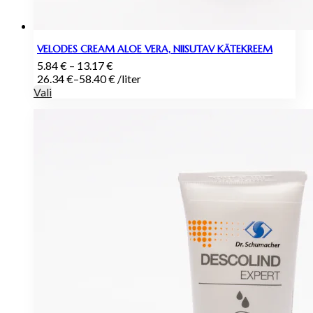
VELODES CREAM ALOE VERA, NIISUTAV KÄTEKREEM
Hinnavahemik:
5.84
€
–
13.17
€
5.84 €
26.34
€
–
58.40
€
/
liter
kuni
Vali
13.17 €