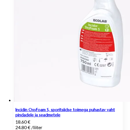
Incidin OxyFoam S, sporitsiidse toimega puhastav vaht
pindadele ja seadmetele
18.60
€
24.80
€
/
liiter