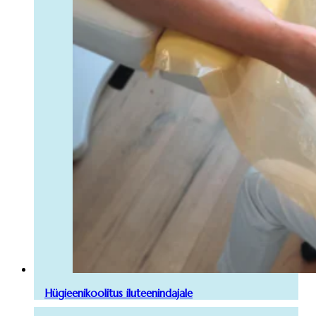
Hügieenikoolitus iluteenindajale