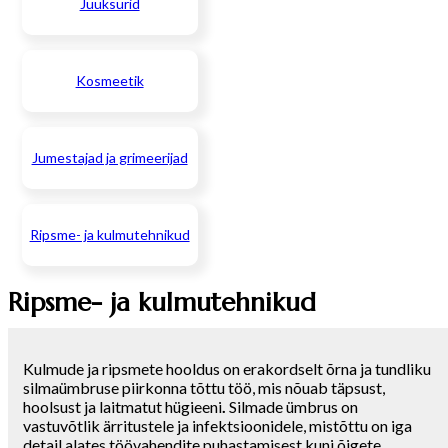
Juuksurid
Kosmeetik
Jumestajad ja grimeerijad
Ripsme- ja kulmutehnikud
Ripsme- ja kulmutehnikud
Kulmude ja ripsmete hooldus on erakordselt õrna ja tundliku
silmaümbruse piirkonna tõttu töö, mis nõuab täpsust,
hoolsust ja laitmatut hügieeni
.
Silmade ümbrus on
vastuvõtlik ärritustele ja infektsioonidele, mistõttu on iga
detail alates töövahendite puhastamisest kuni õigete