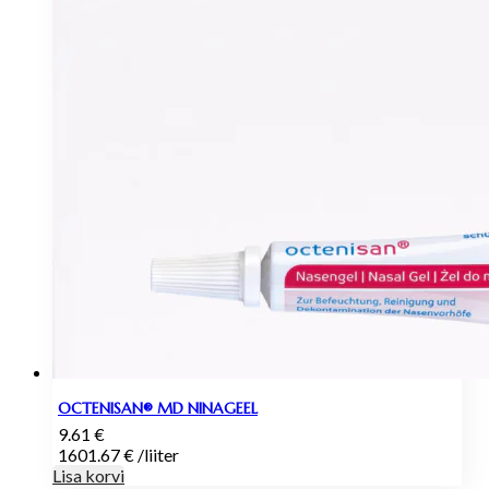
OCTENISAN® MD NINAGEEL
9.61
€
1601.67
€
/
liiter
Lisa korvi