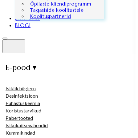
Õpilaste kliendiprogramm
Tagasiside koolitustele
Koolituspartnerid
JUHENDID
BLOGI
E-pood ▾
Isiklik hügieen
Desinfektsioon
Puhastuskeemia
Koristustarvikud
Pabertooted
Isikukaitsevahendid
Kummikindad