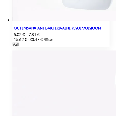
OCTENISAN® ANTIBAKTERIAALNE PESUEMULSIOON
Hinnavahemik:
5.02
€
–
7.81
€
5.02 €
15.62
€
–
33.47
€
/
liiter
kuni
Vali
7.81 €