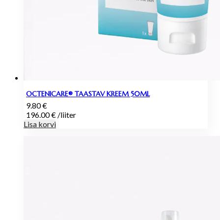
OCTENICARE® TAASTAV KREEM 50ML
9.80
€
196.00
€
/
liiter
Lisa korvi