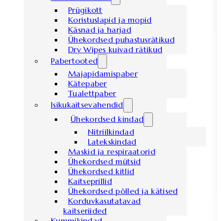
Prügikott
Koristuslapid ja mopid
Käsnad ja harjad
Ühekordsed puhastusrätikud
Dry Wipes kuivad rätikud
Pabertooted
Majapidamispaber
Kätepaber
Tualettpaber
Isikukaitsevahendid
Ühekordsed kindad
Nitriilkindad
Latekskindad
Maskid ja respiraatorid
Ühekordsed mütsid
Ühekordsed kitlid
Kaitseprillid
Ühekordsed põlled ja kätised
Korduvkasutatavad
kaitseriided
Kummikindad