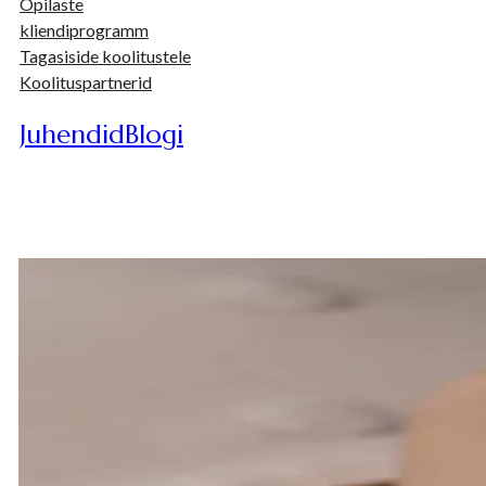
Õpilaste
kliendiprogramm
Tagasiside koolitustele
Koolituspartnerid
Juhendid
Blogi