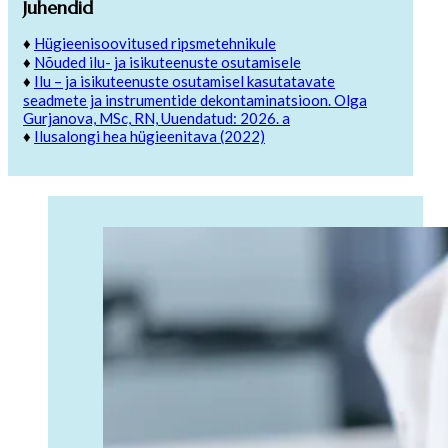
Juhendid
♦
Hügieenisoovitused ripsmetehnikule
♦
Nõuded ilu- ja isikuteenuste osutamisele
♦
Ilu – ja isikuteenuste osutamisel kasutatavate
seadmete ja instrumentide dekontaminatsioon. Olga
Gurjanova, MSc, RN, Uuendatud: 2026. a
♦
Ilusalongi hea hügieenitava (2022)