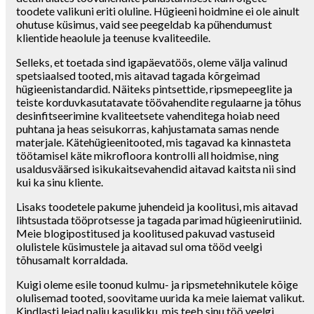
toodete valikuni eriti oluline. Hügieeni hoidmine ei ole ainult
ohutuse küsimus, vaid see peegeldab ka pühendumust
klientide heaolule ja teenuse kvaliteedile.
Selleks, et toetada sind igapäevatöös, oleme välja valinud
spetsiaalsed tooted, mis aitavad tagada kõrgeimad
hügieenistandardid. Näiteks pintsettide, ripsmepeeglite ja
teiste korduvkasutatavate töövahendite regulaarne ja tõhus
desinfitseerimine kvaliteetsete vahenditega hoiab need
puhtana ja heas seisukorras, kahjustamata samas nende
materjale. Kätehügieenitooted, mis tagavad ka kinnasteta
töötamisel käte mikrofloora kontrolli all hoidmise, ning
usaldusväärsed isikukaitsevahendid aitavad kaitsta nii sind
kui ka sinu kliente.
Lisaks toodetele pakume juhendeid ja koolitusi, mis aitavad
lihtsustada tööprotsesse ja tagada parimad hügieenirutiinid.
Meie blogipostitused ja koolitused pakuvad vastuseid
olulistele küsimustele ja aitavad sul oma tööd veelgi
tõhusamalt korraldada.
Kuigi oleme esile toonud kulmu- ja ripsmetehnikutele kõige
olulisemad tooted, soovitame uurida ka meie laiemat valikut.
Kindlasti leiad palju kasulikku, mis teeb sinu töö veelgi