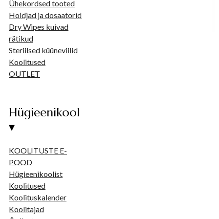
Ühekordsed tooted
Hoidjad ja dosaatorid
Dry Wipes kuivad
rätikud
Steriilsed küüneviilid
Koolitused
OUTLET
Hügieenikool
▾
KOOLITUSTE E-
POOD
Hügieenikoolist
Koolitused
Koolituskalender
Koolitajad