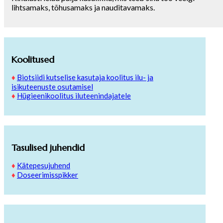
lihtsamaks, tõhusamaks ja nauditavamaks.
Koolitused
♦
Biotsiidi kutselise kasutaja koolitus ilu- ja
isikuteenuste osutamisel
♦
Hügieenikoolitus iluteenindajatele
Tasulised juhendid
♦
Kätepesujuhend
♦
Doseerimisspikker