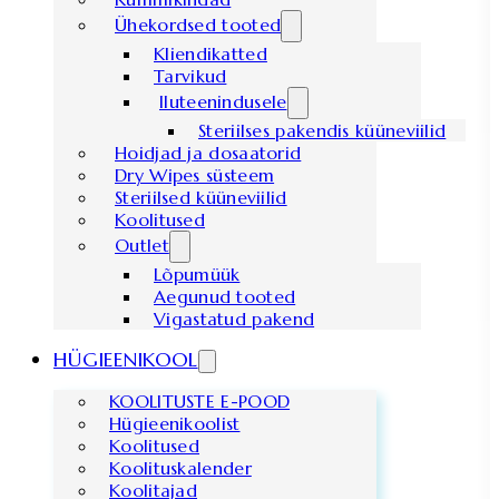
Ühekordsed tooted
Kliendikatted
Tarvikud
Iluteenindusele
Steriilses pakendis küüneviilid
Hoidjad ja dosaatorid
Dry Wipes süsteem
Steriilsed küüneviilid
Koolitused
Outlet
Lõpumüük
Aegunud tooted
Vigastatud pakend
HÜGIEENIKOOL
KOOLITUSTE E-POOD
Hügieenikoolist
Koolitused
Koolituskalender
Koolitajad