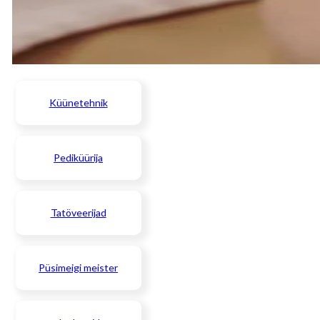
Küünetehnik
Pediküürija
Tatöveerijad
Püsimeigi meister