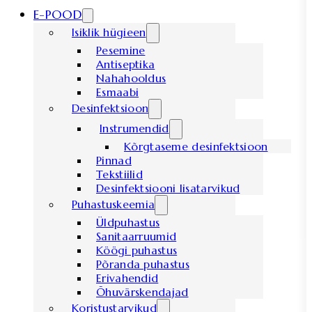
E-POOD
Isiklik hügieen
Pesemine
Antiseptika
Nahahooldus
Esmaabi
Desinfektsioon
Instrumendid
Kõrgtaseme desinfektsioon
Pinnad
Tekstiilid
Desinfektsiooni lisatarvikud
Puhastuskeemia
Üldpuhastus
Sanitaarruumid
Köögi puhastus
Põranda puhastus
Erivahendid
Õhuvärskendajad
Koristustarvikud