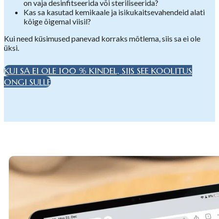
on vaja desinfitseerida või steriliseerida?
Kas sa kasutad kemikaale ja isikukaitsevahendeid alati
kõige õigemal viisil?
Kui need küsimused panevad korraks mõtlema, siis sa ei ole
üksi.
KUI SA EI OLE 100 % KINDEL, SIIS SEE KOOLITUS
ONGI SULLE