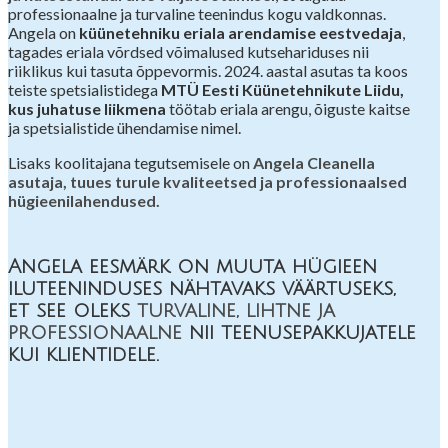
professionaalne ja turvaline teenindus kogu valdkonnas.
Angela on
küünetehniku eriala arendamise eestvedaja
,
tagades eriala võrdsed võimalused kutsehariduses nii
riiklikus kui tasuta õppevormis. 2024. aastal asutas ta koos
teiste spetsialistidega
MTÜ Eesti Küünetehnikute Liidu,
kus juhatuse liikmena
töötab eriala arengu, õiguste kaitse
ja spetsialistide ühendamise nimel.
Lisaks koolitajana tegutsemisele on
Angela Cleanella
asutaja, tuues turule kvaliteetsed ja professionaalsed
hügieenilahendused.
Angela eesmärk on muuta hügieen
iluteeninduses nähtavaks väärtuseks,
et see oleks
turvaline, lihtne ja
professionaalne
nii teenusepakkujatele
kui klientidele.