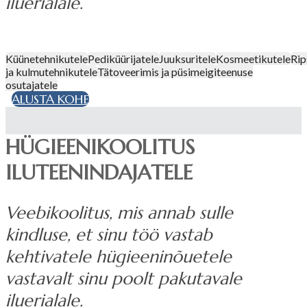
iluerialale.
Küünetehnikutele
Pediküürijatele
Juuksuritele
Kosmeetikutele
Ri
ja kulmutehnikutele
Tätoveerimis ja püsimeigiteenuse
osutajatele
ALUSTA KOHE
HÜGIEENIKOOLITUS
ILUTEENINDAJATELE
Veebikoolitus, mis annab sulle
kindluse, et sinu töö vastab
kehtivatele hügieeninõuetele
vastavalt sinu poolt pakutavale
iluerialale.