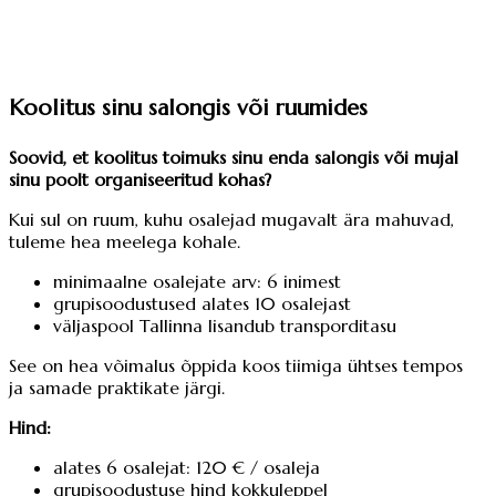
Koolitus sinu salongis või ruumides
Soovid, et koolitus toimuks sinu enda salongis või mujal
sinu poolt organiseeritud kohas?
Kui sul on ruum, kuhu osalejad mugavalt ära mahuvad,
tuleme hea meelega kohale.
minimaalne osalejate arv: 6 inimest
grupisoodustused alates 10 osalejast
väljaspool Tallinna lisandub transporditasu
See on hea võimalus õppida koos tiimiga ühtses tempos
ja samade praktikate järgi.
Hind:
alates 6 osalejat: 120 € / osaleja
grupisoodustuse hind kokkuleppel