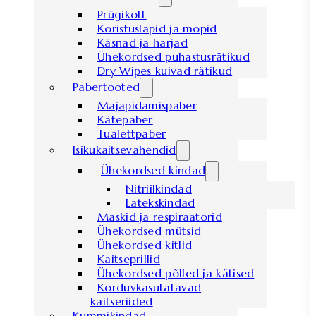
Prügikott
Koristuslapid ja mopid
Käsnad ja harjad
Ühekordsed puhastusrätikud
Dry Wipes kuivad rätikud
Pabertooted
Majapidamispaber
Kätepaber
Tualettpaber
Isikukaitsevahendid
Ühekordsed kindad
Nitriilkindad
Latekskindad
Maskid ja respiraatorid
Ühekordsed mütsid
Ühekordsed kitlid
Kaitseprillid
Ühekordsed põlled ja kätised
Korduvkasutatavad
kaitseriided
Kummikindad