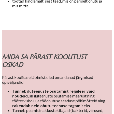
töötad kindlamalt, sest tead, mis on päriselt ohutu ja
mis mitte.
MIDA SA PÄRAST KOOLITUST
OSKAD
Pärast koolituse läbimist oled omandanud järgmised
õpiväljundid:
Tunneb
iluteenuste osutamist reguleerivaid
nõudeid
, sh iluteenuste osutamise määrust ning
töötervishoiu ja tööohutuse seaduse põhimõtteid ning
rakendab neid ohutu teenuse tagamiseks
.
Tunneb peamisi nakkustekitajaid (bakterid, viirused,