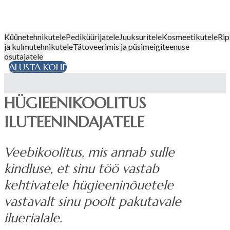
Küünetehnikutele
Pediküürijatele
Juuksuritele
Kosmeetikutele
Ri
ja kulmutehnikutele
Tätoveerimis ja püsimeigiteenuse
osutajatele
ALUSTA KOHE
HÜGIEENIKOOLITUS
ILUTEENINDAJATELE
Veebikoolitus, mis annab sulle
kindluse, et sinu töö vastab
kehtivatele hügieeninõuetele
vastavalt sinu poolt pakutavale
iluerialale.