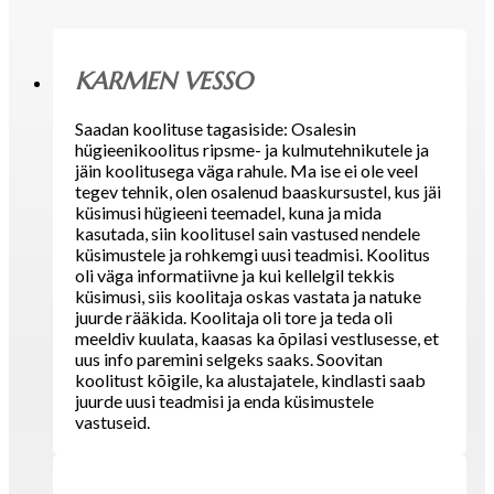
KARMEN VESSO
Saadan koolituse tagasiside: Osalesin
hügieenikoolitus ripsme- ja kulmutehnikutele ja
jäin koolitusega väga rahule. Ma ise ei ole veel
tegev tehnik, olen osalenud baaskursustel, kus jäi
küsimusi hügieeni teemadel, kuna ja mida
kasutada, siin koolitusel sain vastused nendele
küsimustele ja rohkemgi uusi teadmisi. Koolitus
oli väga informatiivne ja kui kellelgil tekkis
küsimusi, siis koolitaja oskas vastata ja natuke
juurde rääkida. Koolitaja oli tore ja teda oli
meeldiv kuulata, kaasas ka õpilasi vestlusesse, et
uus info paremini selgeks saaks. Soovitan
koolitust kõigile, ka alustajatele, kindlasti saab
juurde uusi teadmisi ja enda küsimustele
vastuseid.