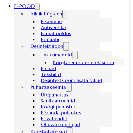
E-POOD
Isiklik hügieen
Pesemine
Antiseptika
Nahahooldus
Esmaabi
Desinfektsioon
Instrumendid
Kõrgtaseme desinfektsioon
Pinnad
Tekstiilid
Desinfektsiooni lisatarvikud
Puhastuskeemia
Üldpuhastus
Sanitaarruumid
Köögi puhastus
Põranda puhastus
Erivahendid
Õhuvärskendajad
Koristustarvikud