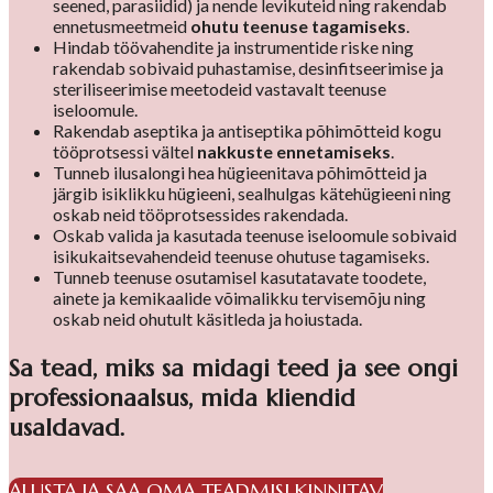
seened, parasiidid) ja nende levikuteid ning rakendab
ennetusmeetmeid
ohutu teenuse tagamiseks
.
Hindab töövahendite ja instrumentide riske ning
rakendab sobivaid puhastamise, desinfitseerimise ja
steriliseerimise meetodeid vastavalt teenuse
iseloomule.
Rakendab aseptika ja antiseptika põhimõtteid kogu
tööprotsessi vältel
nakkuste ennetamiseks
.
Tunneb ilusalongi hea hügieenitava põhimõtteid ja
järgib isiklikku hügieeni, sealhulgas kätehügieeni ning
oskab neid tööprotsessides rakendada.
Oskab valida ja kasutada teenuse iseloomule sobivaid
isikukaitsevahendeid teenuse ohutuse tagamiseks.
Tunneb teenuse osutamisel kasutatavate toodete,
ainete ja kemikaalide võimalikku tervisemõju ning
oskab neid ohutult käsitleda ja hoiustada.
Sa tead, miks sa midagi teed ja see ongi
professionaalsus, mida kliendid
usaldavad.
ALUSTA JA SAA OMA TEADMISI KINNITAV