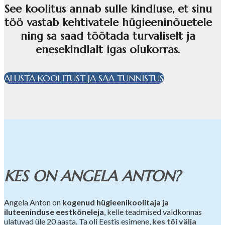
See koolitus annab sulle kindluse, et sinu
töö vastab kehtivatele hügieeninõuetele
ning sa saad töötada turvaliselt ja
enesekindlalt igas olukorras.
ALUSTA KOOLITUST JA SAA TUNNISTUS
KES ON ANGELA ANTON?
Angela Anton on
kogenud hügieenikoolitaja ja
iluteeninduse eestkõneleja
, kelle teadmised valdkonnas
ulatuvad üle 20 aasta. Ta oli Eestis esimene,
kes tõi välja