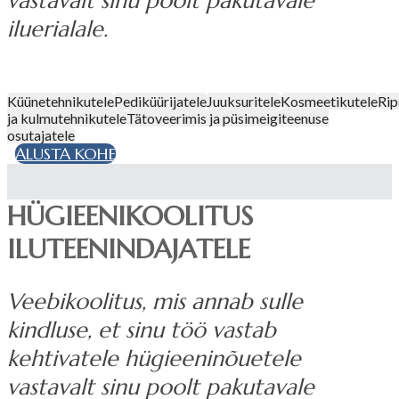
vastavalt sinu poolt pakutavale
iluerialale.
Küünetehnikutele
Pediküürijatele
Juuksuritele
Kosmeetikutele
Ri
ja kulmutehnikutele
Tätoveerimis ja püsimeigiteenuse
osutajatele
ALUSTA KOHE
HÜGIEENIKOOLITUS
ILUTEENINDAJATELE
Veebikoolitus, mis annab sulle
kindluse, et sinu töö vastab
kehtivatele hügieeninõuetele
vastavalt sinu poolt pakutavale