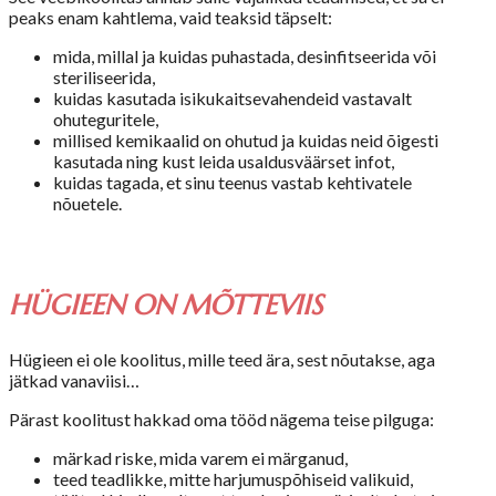
peaks enam kahtlema, vaid teaksid täpselt:
mida, millal ja kuidas puhastada, desinfitseerida või
steriliseerida,
kuidas kasutada isikukaitsevahendeid vastavalt
ohuteguritele,
millised kemikaalid on ohutud ja kuidas neid õigesti
kasutada ning kust leida usaldusväärset infot,
kuidas tagada, et sinu teenus vastab kehtivatele
nõuetele.
HÜGIEEN ON MÕTTEVIIS
Hügieen ei ole koolitus, mille teed ära, sest nõutakse, aga
jätkad vanaviisi…
Pärast koolitust hakkad oma tööd nägema teise pilguga:
märkad riske, mida varem ei märganud,
teed teadlikke, mitte harjumuspõhiseid valikuid,