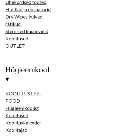
Ühekordsed tooted
Hoidjad ja dosaatorid
Dry Wipes kuivad
rätikud
Steriilsed küüneviilid
Koolitused
OUTLET
Hügieenikool
▾
KOOLITUSTE E-
POOD
Hügieenikoolist
Koolitused
Koolituskalender
Koolitajad