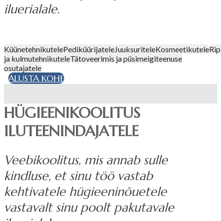
iluerialale.
Küünetehnikutele
Pediküürijatele
Juuksuritele
Kosmeetikutele
Ri
ja kulmutehnikutele
Tätoveerimis ja püsimeigiteenuse
osutajatele
ALUSTA KOHE
HÜGIEENIKOOLITUS
ILUTEENINDAJATELE
Veebikoolitus, mis annab sulle
kindluse, et sinu töö vastab
kehtivatele hügieeninõuetele
vastavalt sinu poolt pakutavale