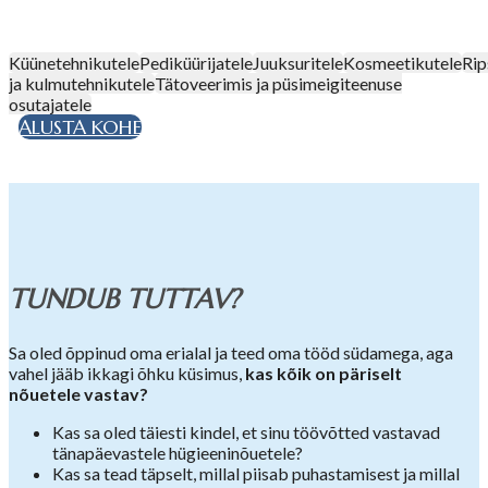
Küünetehnikutele
Pediküürijatele
Juuksuritele
Kosmeetikutele
Ri
ja kulmutehnikutele
Tätoveerimis ja püsimeigiteenuse
osutajatele
ALUSTA KOHE
TUNDUB TUTTAV?
Sa oled õppinud oma erialal ja teed oma tööd südamega, aga
vahel jääb ikkagi õhku küsimus,
kas kõik on päriselt
nõuetele vastav?
Kas sa oled täiesti kindel, et sinu töövõtted vastavad
tänapäevastele hügieeninõuetele?
Kas sa tead täpselt, millal piisab puhastamisest ja millal