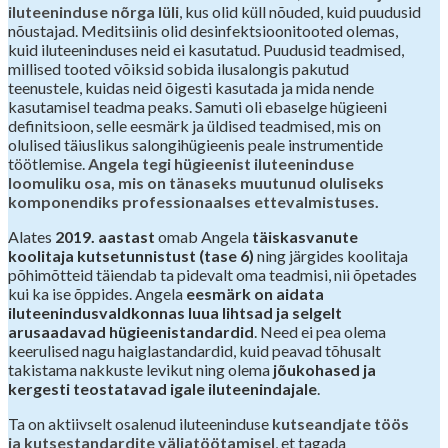
iluteeninduse nõrga lüli
, kus olid küll nõuded, kuid puudusid
nõustajad. Meditsiinis olid desinfektsioonitooted olemas,
kuid iluteeninduses neid ei kasutatud. Puudusid teadmised,
millised tooted võiksid sobida ilusalongis pakutud
teenustele, kuidas neid õigesti kasutada ja mida nende
kasutamisel teadma peaks. Samuti oli ebaselge hügieeni
definitsioon, selle eesmärk ja üldised teadmised, mis on
olulised täiuslikus salongihügieenis peale instrumentide
töötlemise.
Angela tegi hügieenist iluteeninduse
loomuliku osa, mis on tänaseks muutunud oluliseks
komponendiks professionaalses ettevalmistuses.
Alates
2019. aastast
omab Angela
täiskasvanute
koolitaja kutsetunnistust (tase 6)
ning järgides koolitaja
põhimõtteid täiendab ta pidevalt oma teadmisi, nii õpetades
kui ka ise õppides. Angela
eesmärk on aidata
iluteenindusvaldkonnas luua lihtsad ja selgelt
arusaadavad hügieenistandardid
. Need ei pea olema
keerulised nagu haiglastandardid, kuid peavad tõhusalt
takistama nakkuste levikut ning olema
jõukohased ja
kergesti teostatavad igale iluteenindajale
.
Ta on aktiivselt osalenud iluteeninduse
kutseandjate töös
ja kutsestandardite väljatöötamisel
, et tagada