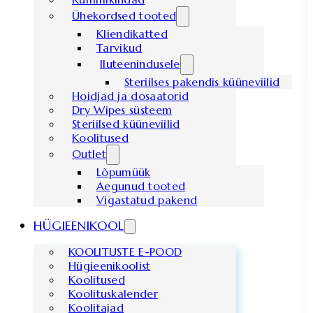
Ühekordsed tooted
Kliendikatted
Tarvikud
Iluteenindusele
Steriilses pakendis küüneviilid
Hoidjad ja dosaatorid
Dry Wipes süsteem
Steriilsed küüneviilid
Koolitused
Outlet
Lõpumüük
Aegunud tooted
Vigastatud pakend
HÜGIEENIKOOL
KOOLITUSTE E-POOD
Hügieenikoolist
Koolitused
Koolituskalender
Koolitajad