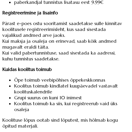
paberkandjal tunnistus lisatasu eest 9.99€
Registreerimine ja lisainfo
Pärast e-poes ostu sooritamist saadetakse sulle kinnitav
koolitusele registreerimisleht, kus saad sisestada
vajalikud andmed arve jaoks.
Kui maksja ja osaleja on erinevad, saab kõik andmed
mugavalt eraldi täita.
Kui valid pabertunnistuse, saad sisestada ka aadressi,
kuhu tunnistus saadetakse.
Kuidas koolitus toimub
Õpe toimub veebipõhises õppekeskkonnas
Koolitus toimub kindlatel kuupäevadel vastavalt
koolituskalendrile
Grupi suurus on kuni 10 inimest
Koolitus toimub ka siis, kui registreerub vaid üks
osaleja
Koolituse lõpus ootab sind lõputest, mis hõlmab kogu
õpitud materjali.