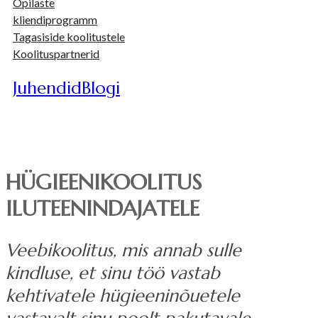
Õpilaste
kliendiprogramm
Tagasiside koolitustele
Koolituspartnerid
Juhendid
Blogi
HÜGIEENIKOOLITUS
ILUTEENINDAJATELE
Veebikoolitus, mis annab sulle
kindluse, et sinu töö vastab
kehtivatele hügieeninõuetele