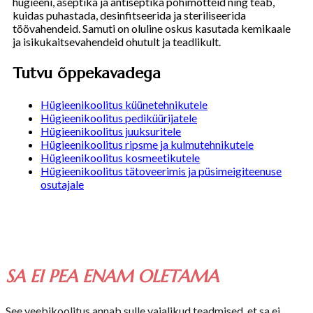
hügieeni, aseptika ja antiseptika põhimõtteid ning teab,
kuidas puhastada, desinfitseerida ja steriliseerida
töövahendeid. Samuti on oluline oskus kasutada kemikaale
ja isikukaitsevahendeid ohutult ja teadlikult.
Tutvu õppekavadega
Hügieenikoolitus küünetehnikutele
Hügieenikoolitus pediküürijatele
Hügieenikoolitus juuksuritele
Hügieenikoolitus ripsme ja kulmutehnikutele
Hügieenikoolitus kosmeetikutele
Hügieenikoolitus tätoveerimis ja püsimeigiteenuse
osutajale
SA EI PEA ENAM OLETAMA
See veebikoolitus annab sulle vajalikud teadmised, et sa ei