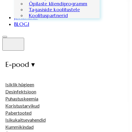
Õpilaste kliendiprogramm
Tagasiside koolitustele
Koolituspartnerid
JUHENDID
BLOGI
E-pood ▾
Isiklik hügieen
Desinfektsioon
Puhastuskeemia
Koristustarvikud
Pabertooted
Isikukaitsevahendid
Kummikindad