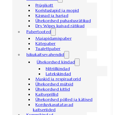
Prügikott
Koristuslapid ja mopid
Käsnad ja harjad
Ühekordsed puhastusrätikud
Dry Wipes kuivad rätikud
Pabertooted
Majapidamispaber
Kätepaber
Tualettpaber
Isikukaitsevahendid
Ühekordsed kindad
Nitriilkindad
Latekskindad
Maskid ja respiraatorid
Ühekordsed mütsid
Ühekordsed kitlid
Kaitseprillid
Ühekordsed põlled ja kätised
Korduvkasutatavad
kaitseriided
Kummikindad