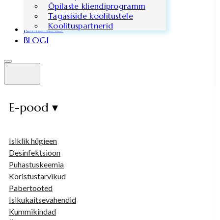
Õpilaste kliendiprogramm
Tagasiside koolitustele
Koolituspartnerid
JUHENDID
BLOGI
E-pood ▾
Isiklik hügieen
Desinfektsioon
Puhastuskeemia
Koristustarvikud
Pabertooted
Isikukaitsevahendid
Kummikindad