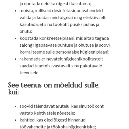
ja õpetada neid ka õigesti kasutama;
mõista, milliseid desinfektsioonivahendeid
valida ja kuidas neid õigesti ning efektiivselt
kasutada, et sinu töökoht püsiks puhas ja
ohutu;
koostada konkreetse plaani, mis aitab tagada
salongi igapäevase puhtuse ja ohutuse ja soovi
korral teeme sulle personaalse hügieeniplaani;
rakendada erinevatelt hügieenikoolitustelt
saadud teadmisi vastavalt sinu pakutavale
teenusele.
See teenus on mõeldud sulle,
kui:
soovid täiendavat arutelu, kas sinu töökoht
vastab kehtivatele nõuetele;
kahtled, kas oled õigesti hinnanud
töövahendite ja töökoha hügieeniriske;