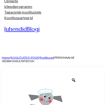
Õpilaste
kliendiprogramm
Tagasiside koolitustele
Koolituspartnerid
Juhendid
Blogi
Home
/
KOOLITUSTE E-POOD
/
Koolitused
/
PERSONAALNE
VEEBIKONSULTATSIOON