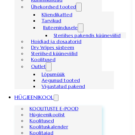
Ühekordsed tooted
Kliendikatted
Tarvikud
Iluteenindusele
Steriilses pakendis küüneviilid
Hoidjad ja dosaatorid
Dry Wipes süsteem
Steriilsed küüneviilid
Koolitused
Outlet
Lõpumüük
Aegunud tooted
Vigastatud pakend
HÜGIEENIKOOL
KOOLITUSTE E-POOD
Hügieenikoolist
Koolitused
Koolituskalender
Koolitajad