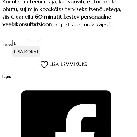
Kui oled iluteenindaja, kes soovib, et töö oleks
ohutu, sujuv ja kooskõlas tervisekaitsenõuetega,
siis Cleanella
60 minutit kestev
personaalne
veebikonsultatsioon
on just see, mida vajad.
PERSONAALNE
Laos
VEEBIKONSULTATSIOON
kogus
LISA KORVI
Lisa lemmikuks
Jaga: