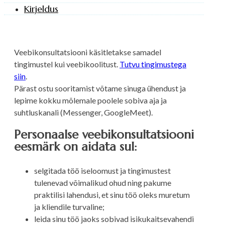
Kirjeldus
Veebikonsultatsiooni käsitletakse samadel
tingimustel kui veebikoolitust.
Tutvu tingimustega
siin
.
Pärast ostu sooritamist võtame sinuga ühendust ja
lepime kokku mõlemale poolele sobiva aja ja
suhtluskanali (Messenger, GoogleMeet).
Personaalse veebikonsultatsiooni
eesmärk on aidata sul:
selgitada töö iseloomust ja tingimustest
tulenevad võimalikud ohud ning pakume
praktilisi lahendusi, et sinu töö oleks muretum
ja kliendile turvaline;
leida sinu töö jaoks sobivad isikukaitsevahendi