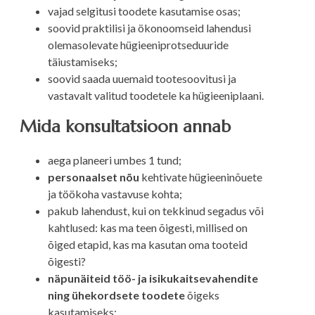
vajad selgitusi toodete kasutamise osas;
soovid praktilisi ja ökonoomseid lahendusi
olemasolevate hügieeniprotseduuride
täiustamiseks;
soovid saada uuemaid tootesoovitusi ja
vastavalt valitud toodetele ka hügieeniplaani.
Mida konsultatsioon annab
aega planeeri umbes 1 tund;
personaalset nõu
kehtivate hügieeninõuete
ja töökoha vastavuse kohta;
pakub lahendust, kui on tekkinud segadus või
kahtlused: kas ma teen õigesti, millised on
õiged etapid, kas ma kasutan oma tooteid
õigesti?
näpunäiteid töö- ja isikukaitsevahendite
ning ühekordsete toodete
õigeks
kasutamiseks;