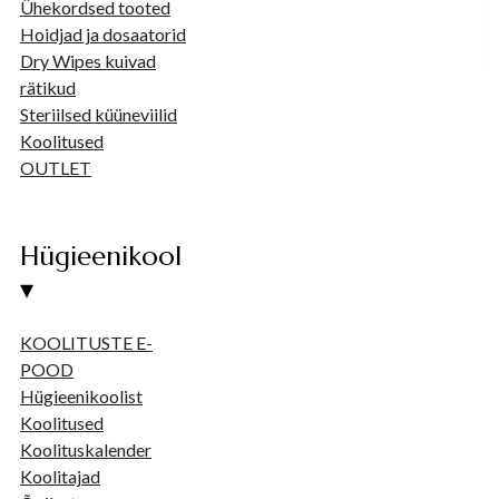
Ühekordsed tooted
Hoidjad ja dosaatorid
Dry Wipes kuivad
rätikud
Steriilsed küüneviilid
Koolitused
OUTLET
Hügieenikool
▾
KOOLITUSTE E-
POOD
Hügieenikoolist
Koolitused
Koolituskalender
Koolitajad