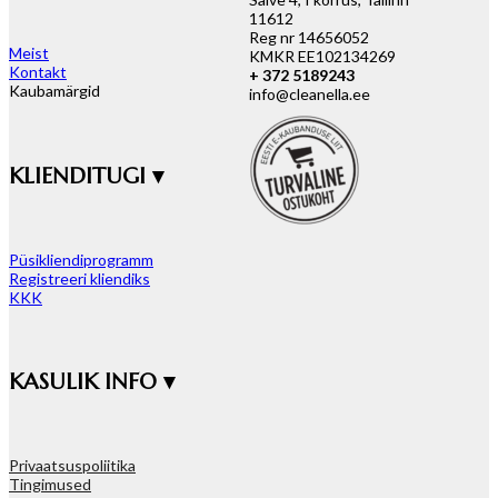
11612
Reg nr 14656052
Meist
KMKR EE102134269
Kontakt
+ 372 5189243
Kaubamärgid
info@cleanella.ee
KLIENDITUGI ▾
Püsikliendiprogramm
Registreeri kliendiks
KKK
KASULIK INFO ▾
Privaatsuspoliitika
Tingimused