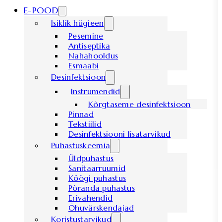
E-POOD
Isiklik hügieen
Pesemine
Antiseptika
Nahahooldus
Esmaabi
Desinfektsioon
Instrumendid
Kõrgtaseme desinfektsioon
Pinnad
Tekstiilid
Desinfektsiooni lisatarvikud
Puhastuskeemia
Üldpuhastus
Sanitaarruumid
Köögi puhastus
Põranda puhastus
Erivahendid
Õhuvärskendajad
Koristustarvikud