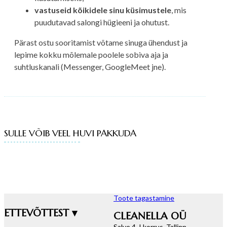
vastuseid kõikidele sinu küsimustele
, mis
puudutavad salongi hügieeni ja ohutust.
Pärast ostu sooritamist võtame sinuga ühendust ja
lepime kokku mõlemale poolele sobiva aja ja
suhtluskanali (Messenger, GoogleMeet jne).
SULLE VÕIB VEEL HUVI PAKKUDA
Toote tagastamine
ETTEVÕTTEST ▾
CLEANELLA OÜ
Salve 4, I korrus, Tallinn