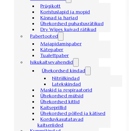
Prügikott
Koristuslapid ja mopid
Käsnad ja harjad
Ühekordsed puhastusrätikud
Dry Wipes kuivad rätikud
Pabertooted
Majapidamispaber
Kätepaber
Tualettpaber
Isikukaitsevahendid
Ühekordsed kindad
Nitriilkindad
Latekskindad
Maskid ja respiraatorid
Ühekordsed mütsid
Ühekordsed kitlid
Kaitseprillid
Ühekordsed põlled ja kätised
Korduvkasutatavad
kaitseriided
Kummikindad