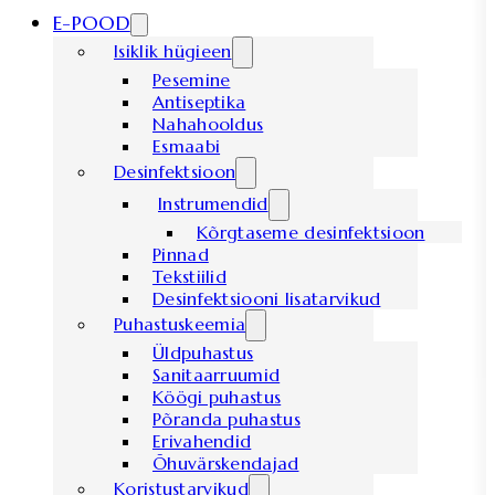
E-POOD
Isiklik hügieen
Pesemine
Antiseptika
Nahahooldus
Esmaabi
Desinfektsioon
Instrumendid
Kõrgtaseme desinfektsioon
Pinnad
Tekstiilid
Desinfektsiooni lisatarvikud
Puhastuskeemia
Üldpuhastus
Sanitaarruumid
Köögi puhastus
Põranda puhastus
Erivahendid
Õhuvärskendajad
Koristustarvikud