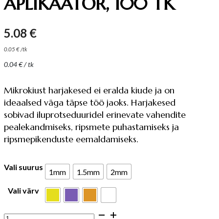
APLIKAATOR, 100 TK
5.08
€
0.05
€
/
tk
0.04
€
/ tk
Mikrokiust harjakesed ei eralda kiude ja on
ideaalsed väga täpse töö jaoks. Harjakesed
sobivad iluprotseduuridel erinevate vahendite
pealekandmiseks, ripsmete puhastamiseks ja
ripsmepikenduste eemaldamiseks.
Vali suurus
1mm
1.5mm
2mm
Vali värv
MIKROKIUST