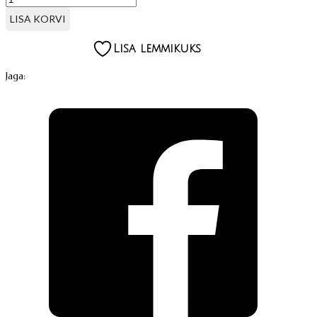
HARJAKESED
-
LISA KORVI
APLIKAATOR,
100
Lisa lemmikuks
TK
kogus
Jaga: