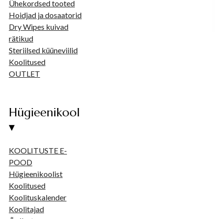
Ühekordsed tooted
Hoidjad ja dosaatorid
Dry Wipes kuivad
rätikud
Steriilsed küüneviilid
Koolitused
OUTLET
Hügieenikool
▾
KOOLITUSTE E-
POOD
Hügieenikoolist
Koolitused
Koolituskalender
Koolitajad