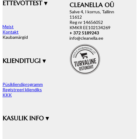
ETTEVÕTTEST ▾
CLEANELLA OÜ
Salve 4, I korrus, Tallinn
11612
Reg nr 14656052
Meist
KMKR EE102134269
Kontakt
+ 372 5189243
Kaubamärgid
info@cleanella.ee
KLIENDITUGI ▾
Püsikliendiprogramm
Registreeri kliendiks
KKK
KASULIK INFO ▾