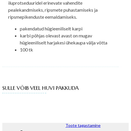
iluprotseduuridel erinevate vahendite
pealekandmiseks, ripsmete puhastamiseks ja
ripsmepikenduste eemaldamiseks.
pakendatud hügieeniliselt karpi
karbi põhjas olevast avast on mugav
hügieeniliselt harjakesi ühekaupa välja võtta
100 tk
SULLE VÕIB VEEL HUVI PAKKUDA
Toote tagastamine