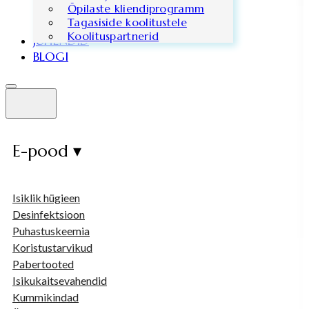
Õpilaste kliendiprogramm
Tagasiside koolitustele
Koolituspartnerid
JUHENDID
BLOGI
E-pood ▾
Isiklik hügieen
Desinfektsioon
Puhastuskeemia
Koristustarvikud
Pabertooted
Isikukaitsevahendid
Kummikindad