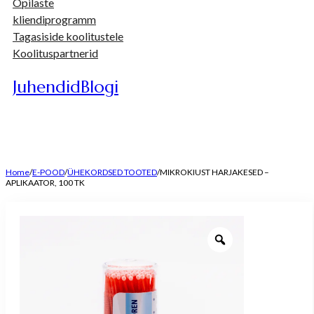
Õpilaste
kliendiprogramm
Tagasiside koolitustele
Koolituspartnerid
Juhendid
Blogi
Home
/
E-POOD
/
ÜHEKORDSED TOOTED
/
MIKROKIUST HARJAKESED –
APLIKAATOR, 100 TK