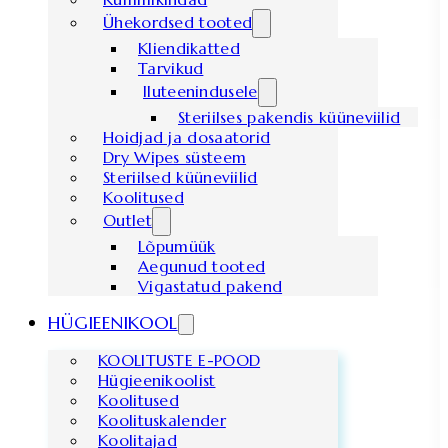
Ühekordsed tooted
Kliendikatted
Tarvikud
Iluteenindusele
Steriilses pakendis küüneviilid
Hoidjad ja dosaatorid
Dry Wipes süsteem
Steriilsed küüneviilid
Koolitused
Outlet
Lõpumüük
Aegunud tooted
Vigastatud pakend
HÜGIEENIKOOL
KOOLITUSTE E-POOD
Hügieenikoolist
Koolitused
Koolituskalender
Koolitajad