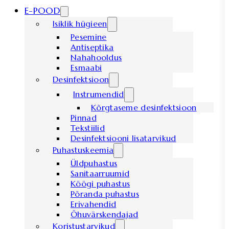
E-POOD
Isiklik hügieen
Pesemine
Antiseptika
Nahahooldus
Esmaabi
Desinfektsioon
Instrumendid
Kõrgtaseme desinfektsioon
Pinnad
Tekstiilid
Desinfektsiooni lisatarvikud
Puhastuskeemia
Üldpuhastus
Sanitaarruumid
Köögi puhastus
Põranda puhastus
Erivahendid
Õhuvärskendajad
Koristustarvikud