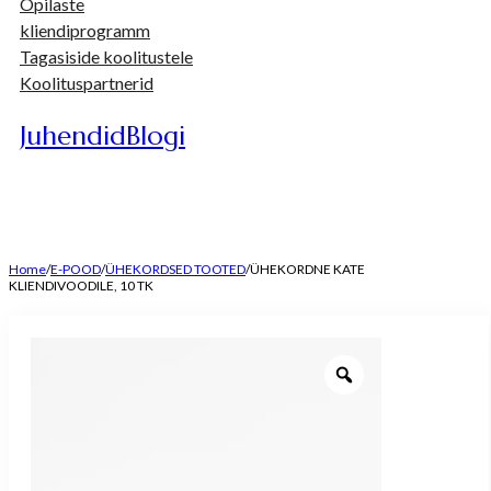
Õpilaste
kliendiprogramm
Tagasiside koolitustele
Koolituspartnerid
Juhendid
Blogi
Home
/
E-POOD
/
ÜHEKORDSED TOOTED
/
ÜHEKORDNE KATE
KLIENDIVOODILE, 10 TK