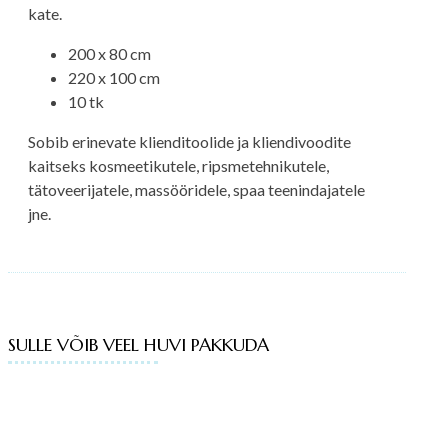
kate.
200 x 80 cm
220 x 100 cm
10 tk
Sobib erinevate klienditoolide ja kliendivoodite
kaitseks kosmeetikutele, ripsmetehnikutele,
tätoveerijatele, massööridele, spaa teenindajatele
jne.
SULLE VÕIB VEEL HUVI PAKKUDA