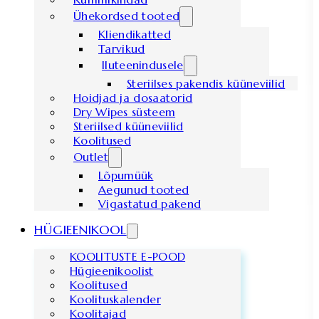
Ühekordsed tooted
Kliendikatted
Tarvikud
Iluteenindusele
Steriilses pakendis küüneviilid
Hoidjad ja dosaatorid
Dry Wipes süsteem
Steriilsed küüneviilid
Koolitused
Outlet
Lõpumüük
Aegunud tooted
Vigastatud pakend
HÜGIEENIKOOL
KOOLITUSTE E-POOD
Hügieenikoolist
Koolitused
Koolituskalender
Koolitajad