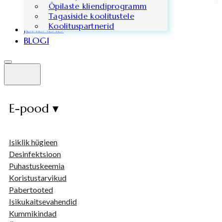
Õpilaste kliendiprogramm
Tagasiside koolitustele
Koolituspartnerid
JUHENDID
BLOGI
E-pood ▾
Isiklik hügieen
Desinfektsioon
Puhastuskeemia
Koristustarvikud
Pabertooted
Isikukaitsevahendid
Kummikindad