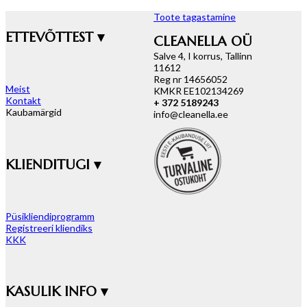
Toote tagastamine
ETTEVÕTTEST ▾
CLEANELLA OÜ
Salve 4, I korrus, Tallinn
11612
Reg nr 14656052
Meist
KMKR EE102134269
Kontakt
+ 372 5189243
Kaubamärgid
info@cleanella.ee
KLIENDITUGI ▾
Püsikliendiprogramm
Registreeri kliendiks
KKK
KASULIK INFO ▾