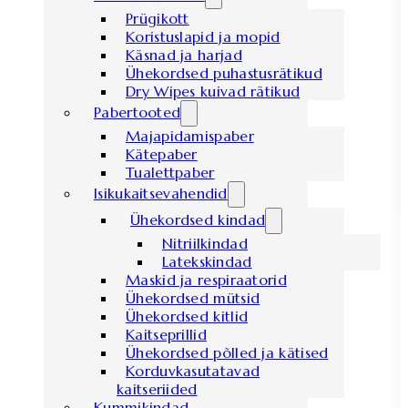
Prügikott
Koristuslapid ja mopid
Käsnad ja harjad
Ühekordsed puhastusrätikud
Dry Wipes kuivad rätikud
Pabertooted
Majapidamispaber
Kätepaber
Tualettpaber
Isikukaitsevahendid
Ühekordsed kindad
Nitriilkindad
Latekskindad
Maskid ja respiraatorid
Ühekordsed mütsid
Ühekordsed kitlid
Kaitseprillid
Ühekordsed põlled ja kätised
Korduvkasutatavad
kaitseriided
Kummikindad