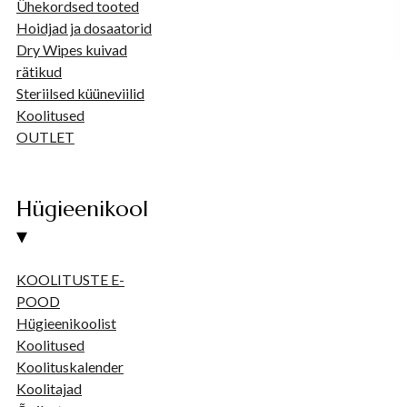
Ühekordsed tooted
Hoidjad ja dosaatorid
Dry Wipes kuivad
rätikud
Steriilsed küüneviilid
Koolitused
OUTLET
Hügieenikool
▾
KOOLITUSTE E-
POOD
Hügieenikoolist
Koolitused
Koolituskalender
Koolitajad