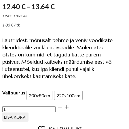
Hinnavahemik:
12.40
€
–
13.64
€
12.40 €
–
1.24
€
1.36
€
/
tk
kuni
1.00
€
/ tk
13.64 €
Lausriidest, mõnusalt pehme ja veniv voodikate
klienditoolile või kliendivoodile. Mõlemates
otstes on kummid, et tagada katte parem
püsivus. Mõeldud kaitseks määrdumise eest või
iluteenustel, kus iga kliendi puhul vajalik
ühekordseks kasutamiseks kate.
Vali suurus
200x80cm
220x100cm
ÜHEKORDNE
KATE
KLIENDIVOODILE,
LISA KORVI
10
TK