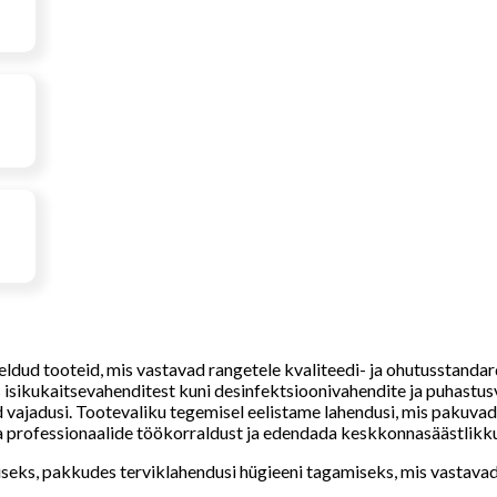
dud tooteid, mis vastavad rangetele kvaliteedi- ja ohutusstandard
es isikukaitsevahenditest kuni desinfektsioonivahendite ja puhastus
d vajadusi. Tootevaliku tegemisel eelistame lahendusi, mis pakuva
a professionaalide töökorraldust ja edendada keskkonnasäästlikku
miseks, pakkudes terviklahendusi hügieeni tagamiseks, mis vastava