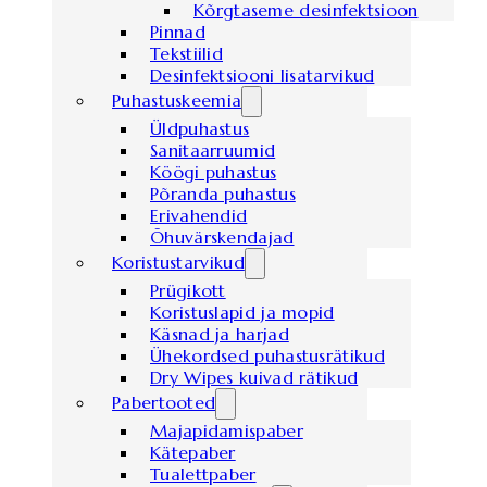
Kõrgtaseme desinfektsioon
Pinnad
Tekstiilid
Desinfektsiooni lisatarvikud
Puhastuskeemia
Üldpuhastus
Sanitaarruumid
Köögi puhastus
Põranda puhastus
Erivahendid
Õhuvärskendajad
Koristustarvikud
Prügikott
Koristuslapid ja mopid
Käsnad ja harjad
Ühekordsed puhastusrätikud
Dry Wipes kuivad rätikud
Pabertooted
Majapidamispaber
Kätepaber
Tualettpaber