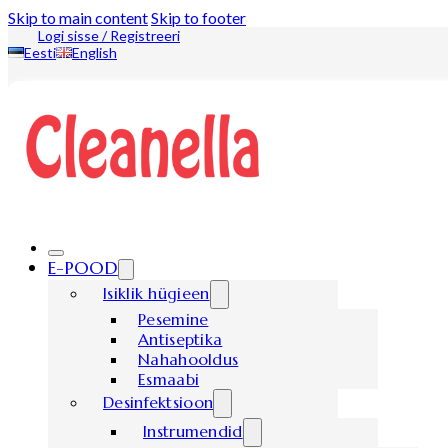
Skip to main content
Skip to footer
Logi sisse / Registreeri
Eesti
English
E-POOD
Isiklik hügieen
Pesemine
Antiseptika
Nahahooldus
Esmaabi
Desinfektsioon
Instrumendid