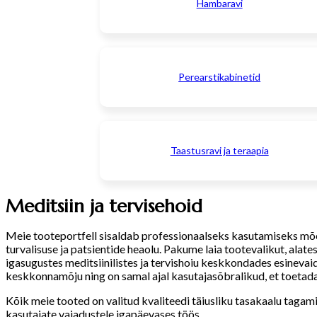
Hambaravi
Perearstikabinetid
Taastusravi ja teraapia
Meditsiin ja tervisehoid
Meie tooteportfell sisaldab professionaalseks kasutamiseks mõel
turvalisuse ja patsientide heaolu. Pakume laia tootevalikut, alat
igasugustes meditsiinilistes ja tervishoiu keskkondades esinevai
keskkonnamõju ning on samal ajal kasutajasõbralikud, et toetad
Kõik meie tooted on valitud kvaliteedi täiusliku tasakaalu taga
kasutajate vajadustele igapäevases töös.