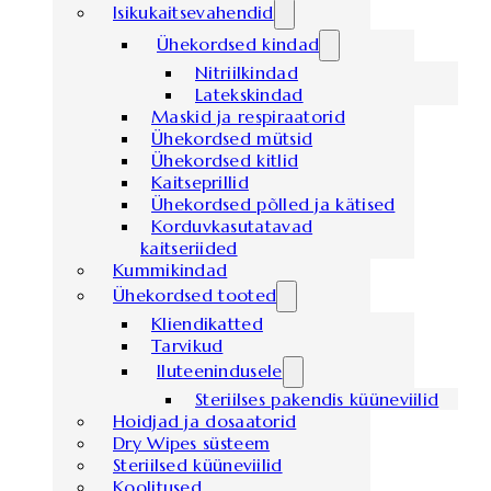
Isikukaitsevahendid
Ühekordsed kindad
Nitriilkindad
Latekskindad
Maskid ja respiraatorid
Ühekordsed mütsid
Ühekordsed kitlid
Kaitseprillid
Ühekordsed põlled ja kätised
Korduvkasutatavad
kaitseriided
Kummikindad
Ühekordsed tooted
Kliendikatted
Tarvikud
Iluteenindusele
Steriilses pakendis küüneviilid
Hoidjad ja dosaatorid
Dry Wipes süsteem
Steriilsed küüneviilid
Koolitused