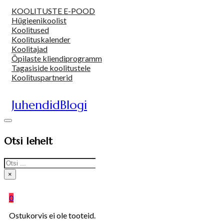
KOOLITUSTE E-POOD
Hügieenikoolist
Koolitused
Koolituskalender
Koolitajad
Õpilaste kliendiprogramm
Tagasiside koolitustele
Koolituspartnerid
Juhendid
Blogi
Otsi lehelt
Search
×
0
Ostukorvis ei ole tooteid.