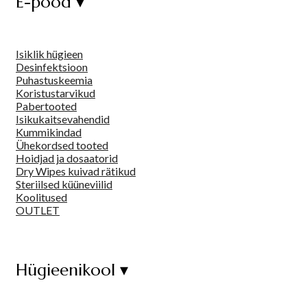
E-pood ▾
Isiklik hügieen
Desinfektsioon
Puhastuskeemia
Koristustarvikud
Pabertooted
Isikukaitsevahendid
Kummikindad
Ühekordsed tooted
Hoidjad ja dosaatorid
Dry Wipes kuivad rätikud
Steriilsed küüneviilid
Koolitused
OUTLET
Hügieenikool ▾