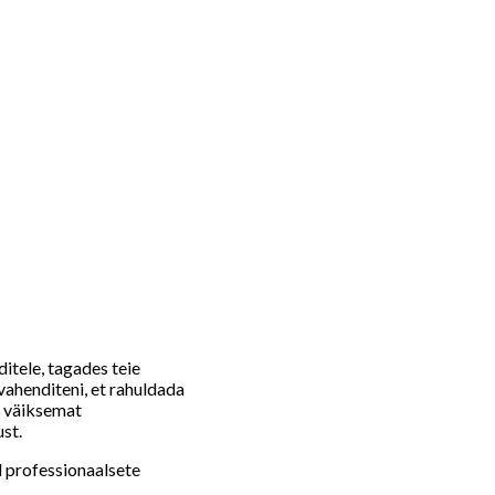
itele, tagades teie
vahenditeni, et rahuldada
d väiksemat
st.
d professionaalsete