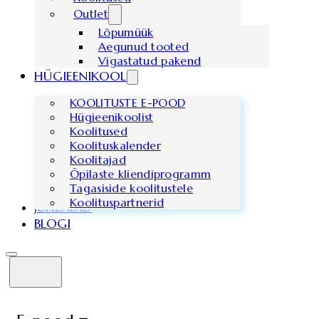
Outlet
Lõpumüük
Aegunud tooted
Vigastatud pakend
HÜGIEENIKOOL
KOOLITUSTE E-POOD
Hügieenikoolist
Koolitused
Koolituskalender
Koolitajad
Õpilaste kliendiprogramm
Tagasiside koolitustele
Koolituspartnerid
JUHENDID
BLOGI