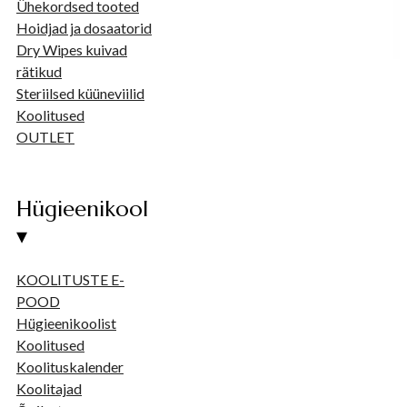
Ühekordsed tooted
Hoidjad ja dosaatorid
Dry Wipes kuivad
rätikud
Steriilsed küüneviilid
Koolitused
OUTLET
Hügieenikool
▾
KOOLITUSTE E-
POOD
Hügieenikoolist
Koolitused
Koolituskalender
Koolitajad