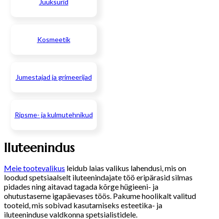
Juuksurid
Kosmeetik
Jumestajad ja grimeerijad
Ripsme- ja kulmutehnikud
Iluteenindus
Meie tootevalikus
leidub laias valikus lahendusi, mis on
loodud spetsiaalselt iluteenindajate töö eripärasid silmas
pidades ning aitavad tagada kõrge hügieeni- ja
ohutustaseme igapäevases töös. Pakume hoolikalt valitud
tooteid, mis sobivad kasutamiseks esteetika- ja
iluteeninduse valdkonna spetsialistidele.