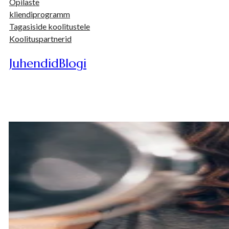
Õpilaste
kliendiprogramm
Tagasiside koolitustele
Koolituspartnerid
Juhendid
Blogi