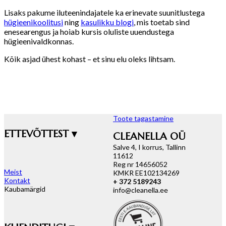
Lisaks pakume iluteenindajatele ka erinevate suunitlustega
hügieenikoolitusi
ning
kasulikku blogi
, mis toetab sind
enesearengus ja hoiab kursis oluliste uuendustega
hügieenivaldkonnas.
Kõik asjad ühest kohast – et sinu elu oleks lihtsam.
Toote tagastamine
ETTEVÕTTEST ▾
CLEANELLA OÜ
Salve 4, I korrus, Tallinn
11612
Reg nr 14656052
Meist
KMKR EE102134269
Kontakt
+ 372 5189243
Kaubamärgid
info@cleanella.ee