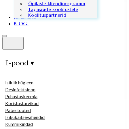
Õpilaste kliendiprogramm
Tagasiside koolitustele
Koolituspartnerid
JUHENDID
BLOGI
E-pood ▾
Isiklik hügieen
Desinfektsioon
Puhastuskeemia
Koristustarvikud
Pabertooted
Isikukaitsevahendid
Kummikindad