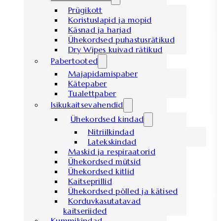
Prügikott
Koristuslapid ja mopid
Käsnad ja harjad
Ühekordsed puhastusrätikud
Dry Wipes kuivad rätikud
Pabertooted
Majapidamispaber
Kätepaber
Tualettpaber
Isikukaitsevahendid
Ühekordsed kindad
Nitriilkindad
Latekskindad
Maskid ja respiraatorid
Ühekordsed mütsid
Ühekordsed kitlid
Kaitseprillid
Ühekordsed põlled ja kätised
Korduvkasutatavad
kaitseriided
Kummikindad