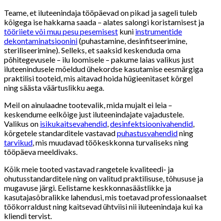
Teame, et iluteenindaja tööpäevad on pikad ja sageli tuleb
kõigega ise hakkama saada – alates salongi koristamisest ja
tööriiete või muu pesu pesemisest
kuni
instrumentide
dekontaminatsioonini
(puhastamine, desinfitseerimine,
steriliseerimine). Selleks, et saaksid keskenduda oma
põhitegevusele – ilu loomisele – pakume laias valikus just
iluteenindusele mõeldud ühekordse kasutamise eesmärgiga
praktilisi tooteid, mis aitavad hoida hügieenitaset kõrgel
ning säästa väärtuslikku aega.
Meil on ainulaadne tootevalik, mida mujalt ei leia –
keskendume eelkõige just iluteenindajate vajadustele.
Valikus on
isikukaitsevahendid
,
desinfektsioonivahendid
,
kõrgetele standarditele vastavad
puhastusvahendid
ning
tarvikud
, mis muudavad töökeskkonna turvaliseks ning
tööpäeva meeldivaks.
Kõik meie tooted vastavad rangetele kvaliteedi- ja
ohutusstandarditele ning on valitud praktilisuse, tõhususe ja
mugavuse järgi. Eelistame keskkonnasäästlikke ja
kasutajasõbralikke lahendusi, mis toetavad professionaalset
töökorraldust ning kaitsevad ühtviisi nii iluteenindaja kui ka
kliendi tervist.