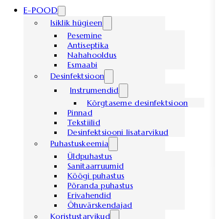
E-POOD
Isiklik hügieen
Pesemine
Antiseptika
Nahahooldus
Esmaabi
Desinfektsioon
Instrumendid
Kõrgtaseme desinfektsioon
Pinnad
Tekstiilid
Desinfektsiooni lisatarvikud
Puhastuskeemia
Üldpuhastus
Sanitaarruumid
Köögi puhastus
Põranda puhastus
Erivahendid
Õhuvärskendajad
Koristustarvikud