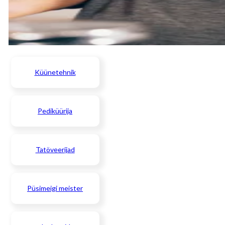
Küünetehnik
Pediküürija
Tatöveerijad
Püsimeigi meister