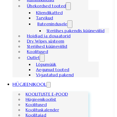
Ühekordsed tooted
Kliendikatted
Tarvikud
Iluteenindusele
Steriilses pakendis küüneviilid
Hoidjad ja dosaatorid
Dry Wipes süsteem
Steriilsed küüneviilid
Koolitused
Outlet
Lõpumüük
Aegunud tooted
Vigastatud pakend
HÜGIEENIKOOL
KOOLITUSTE E-POOD
Hügieenikoolist
Koolitused
Koolituskalender
Koolitajad