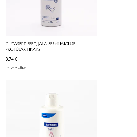
CUTASEPT FEET, JALA SEENHAIGUSE
PROFÜLAKTIKAKS
8.74
€
34.96
€
/
liiter