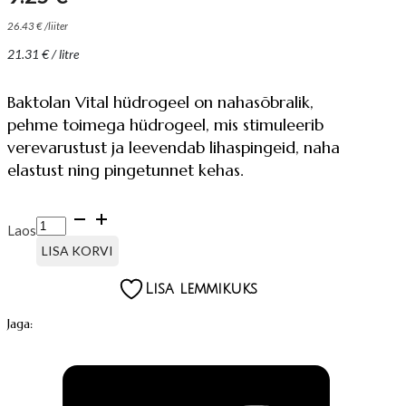
26.43
€
/
liiter
21.31
€
/ litre
Baktolan Vital hüdrogeel on nahasõbralik,
pehme toimega hüdrogeel, mis stimuleerib
verevarustust ja leevendab lihaspingeid, naha
elastust ning pingetunnet kehas.
BAKTOLAN
Laos
VITAL,
VEREVARUSTUST
LISA KORVI
STIMULEERIV
GEEL
Lisa lemmikuks
kogus
Jaga: