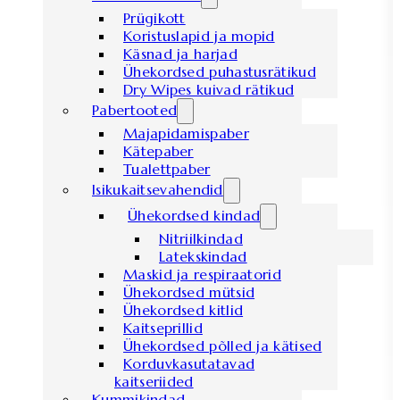
Prügikott
Koristuslapid ja mopid
Käsnad ja harjad
Ühekordsed puhastusrätikud
Dry Wipes kuivad rätikud
Pabertooted
Majapidamispaber
Kätepaber
Tualettpaber
Isikukaitsevahendid
Ühekordsed kindad
Nitriilkindad
Latekskindad
Maskid ja respiraatorid
Ühekordsed mütsid
Ühekordsed kitlid
Kaitseprillid
Ühekordsed põlled ja kätised
Korduvkasutatavad
kaitseriided
Kummikindad