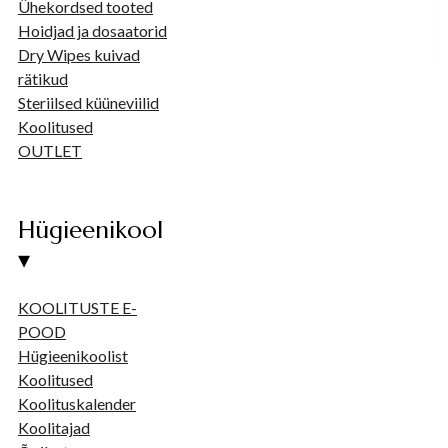
Ühekordsed tooted
Hoidjad ja dosaatorid
Dry Wipes kuivad
rätikud
Steriilsed küüneviilid
Koolitused
OUTLET
Hügieenikool
▾
KOOLITUSTE E-
POOD
Hügieenikoolist
Koolitused
Koolituskalender
Koolitajad