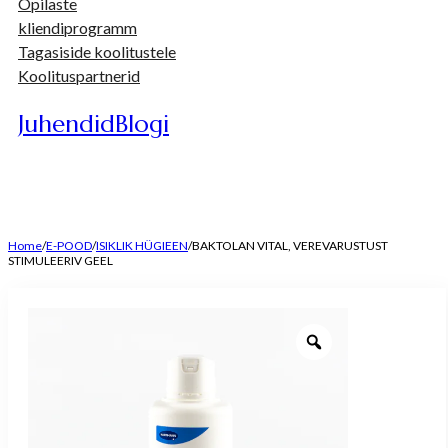
Õpilaste
kliendiprogramm
Tagasiside koolitustele
Koolituspartnerid
Juhendid
Blogi
Home
/
E-POOD
/
ISIKLIK HÜGIEEN
/
BAKTOLAN VITAL, VEREVARUSTUST
STIMULEERIV GEEL