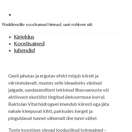
Püsikliendile soodsamad hinnad, uuri rohkem siit:
Kirjeldus
Koostisained
Juhendid
Geeli jahutav ja ergutav efekt mõjub kiirelt ja
värskendavalt, muutes selle ideaalseks väsinud
jalgade, sundasenditest tekkinud lihasvaevuste või
aktiivsest elustiilist tingitud ülekoormuse korral.
Baktolan Vital hüdrogeel imendub kiiresti ega jäta
nahale kleepuvat kihti, pakkudes kerget ja
pinguldavat tunnet vähemalt ühe tunni vältel.
Toote koostises olevad looduslikud toimeained –