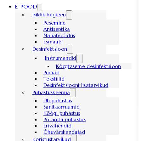
E-POOD
Isiklik hügieen
Pesemine
Antiseptika
Nahahooldus
Esmaabi
Desinfektsioon
Instrumendid
Kõrgtaseme desinfektsioon
Pinnad
Tekstiilid
Desinfektsiooni lisatarvikud
Puhastuskeemia
Üldpuhastus
Sanitaarruumid
Köögi puhastus
Põranda puhastus
Erivahendid
Õhuvärskendajad
Koristustarvikud