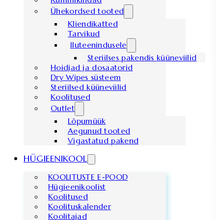
Ühekordsed tooted
Kliendikatted
Tarvikud
Iluteenindusele
Steriilses pakendis küüneviilid
Hoidjad ja dosaatorid
Dry Wipes süsteem
Steriilsed küüneviilid
Koolitused
Outlet
Lõpumüük
Aegunud tooted
Vigastatud pakend
HÜGIEENIKOOL
KOOLITUSTE E-POOD
Hügieenikoolist
Koolitused
Koolituskalender
Koolitajad