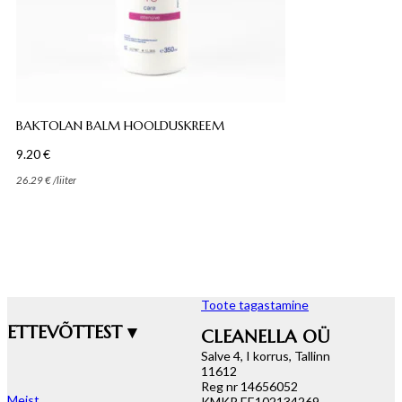
BAKTOLAN BALM HOOLDUSKREEM
9.20
€
26.29
€
/
liiter
Toote tagastamine
ETTEVÕTTEST ▾
CLEANELLA OÜ
Salve 4, I korrus, Tallinn
11612
Reg nr 14656052
Meist
KMKR EE102134269