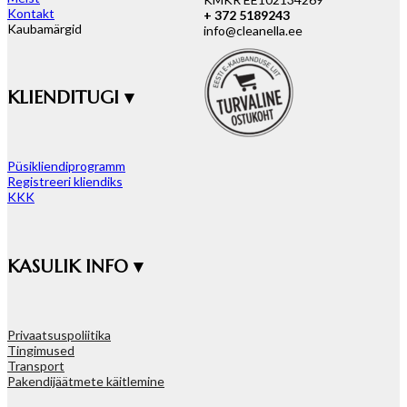
Kontakt
+ 372 5189243
Kaubamärgid
info@cleanella.ee
KLIENDITUGI ▾
Püsikliendiprogramm
Registreeri kliendiks
KKK
KASULIK INFO ▾
Privaatsuspoliitika
Tingimused
Transport
Pakendijäätmete käitlemine