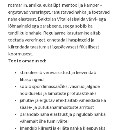
rosmariin, arnika, eukalüpt, mentool ja kamper –
ergutavad vereringet, rahustavad nahka ja toetavad
naha elastsust. Baktolan Vital ei sisalda värvi- ega
lõhnaaineid ega parabeene, seega sobib ka
tundlikule nahale. Regulaarne kasutamine aitab
toetada vereringet, ennetada lihaspingeid ja
kiirendada taastumist igapäevasest füüsilisest
koormusest.
Toote omadused:
stimuleerib verevarustust ja leevendab
lihaspingeid
sobib spordimassaažiks, väsinud jalgade
hoolduseks ja lamatiste profülaktikaks
jahutav ja ergutav efekt aitab vähendada ka
sääse- ja putukahammustuste ärritust
parandab naha elastsust ja pinguldab nahka
vähemalt ühe tunni vältel
imendub kiiresti ja ei jäta nahka kleepuvaks