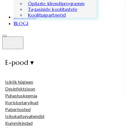
Õpilaste kliendiprogramm
Tagasiside koolitustele
Koolituspartnerid
JUHENDID
BLOGI
E-pood ▾
Isiklik hügieen
Desinfektsioon
Puhastuskeemia
Koristustarvikud
Pabertooted
Isikukaitsevahendid
Kummikindad