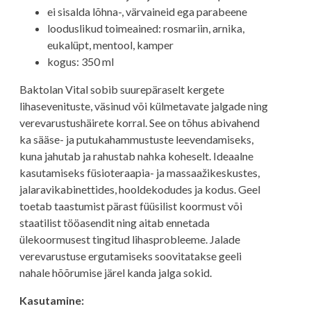
ei sisalda lõhna-, värvaineid ega parabeene
looduslikud toimeained: rosmariin, arnika,
eukalüpt, mentool, kamper
kogus: 350 ml
Baktolan Vital sobib suurepäraselt kergete
lihasevenituste, väsinud või külmetavate jalgade ning
verevarustushäirete korral. See on tõhus abivahend
ka sääse- ja putukahammustuste leevendamiseks,
kuna jahutab ja rahustab nahka koheselt. Ideaalne
kasutamiseks füsioteraapia- ja massaažikeskustes,
jalaravikabinettides, hooldekodudes ja kodus. Geel
toetab taastumist pärast füüsilist koormust või
staatilist tööasendit ning aitab ennetada
ülekoormusest tingitud lihasprobleeme. Jalade
verevarustuse ergutamiseks soovitatakse geeli
nahale hõõrumise järel kanda jalga sokid.
Kasutamine: