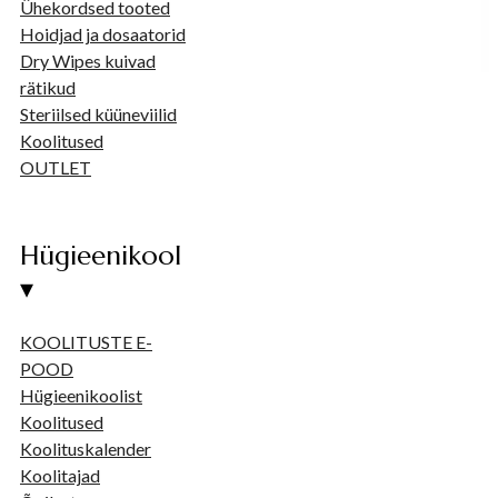
Ühekordsed tooted
Hoidjad ja dosaatorid
Dry Wipes kuivad
rätikud
Steriilsed küüneviilid
Koolitused
OUTLET
Hügieenikool
▾
KOOLITUSTE E-
POOD
Hügieenikoolist
Koolitused
Koolituskalender
Koolitajad