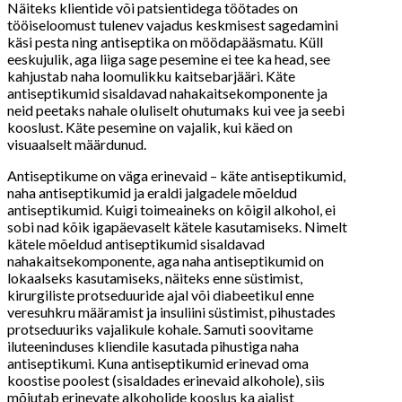
Näiteks klientide või patsientidega töötades on
tööiseloomust tulenev vajadus keskmisest sagedamini
käsi pesta ning antiseptika on möödapääsmatu. Küll
eeskujulik, aga liiga sage pesemine ei tee ka head, see
kahjustab naha loomulikku kaitsebarjääri. Käte
antiseptikumid sisaldavad nahakaitsekomponente ja
neid peetaks nahale oluliselt ohutumaks kui vee ja seebi
kooslust. Käte pesemine on vajalik, kui käed on
visuaalselt määrdunud.
Antiseptikume on väga erinevaid – käte antiseptikumid,
naha antiseptikumid ja eraldi jalgadele mõeldud
antiseptikumid. Kuigi toimeaineks on kõigil alkohol, ei
sobi nad kõik igapäevaselt kätele kasutamiseks. Nimelt
kätele mõeldud antiseptikumid sisaldavad
nahakaitsekomponente, aga naha antiseptikumid on
lokaalseks kasutamiseks, näiteks enne süstimist,
kirurgiliste protseduuride ajal või diabeetikul enne
veresuhkru määramist ja insuliini süstimist, pihustades
protseduuriks vajalikule kohale. Samuti soovitame
iluteeninduses kliendile kasutada pihustiga naha
antiseptikumi. Kuna antiseptikumid erinevad oma
koostise poolest (sisaldades erinevaid alkohole), siis
mõjutab erinevate alkoholide kooslus ka ajalist