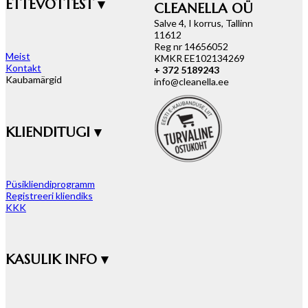
ETTEVÕTTEST ▾
CLEANELLA OÜ
Salve 4, I korrus, Tallinn
11612
Reg nr 14656052
Meist
KMKR EE102134269
Kontakt
+ 372 5189243
Kaubamärgid
info@cleanella.ee
KLIENDITUGI ▾
Püsikliendiprogramm
Registreeri kliendiks
KKK
KASULIK INFO ▾