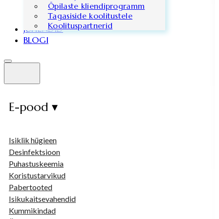
Õpilaste kliendiprogramm
Tagasiside koolitustele
Koolituspartnerid
JUHENDID
BLOGI
E-pood ▾
Isiklik hügieen
Desinfektsioon
Puhastuskeemia
Koristustarvikud
Pabertooted
Isikukaitsevahendid
Kummikindad