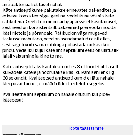
antibakteriaalset taset nahal.
Käte antiseptikume pakutakse erinevates pakendites ja
erineva konsistentsiga: geelina, vedelikuna või niiskete
rätikutena. Geelid on mõnusad igapäevasel kasutamisel,
sest need on konsistentsilt paksemad ja ei voola mööda
käsi riietele ja põrandale. Rätikud on väga mugavad
taskusse mahutada, need on asendamatud reisil olles,
sest sageli võib sama rätikuga puhastada nii käsi kui
pindu. Vedeliku kujul käte antiseptikumi eelis on ulatuslik
laiali valgumine ja kiire toime.
Käte antiseptikaks kantakse umbes 3ml toodet ühtlaselt
kuivadele kätele ja hõõrutakse käsi kuivamiseni ehk ligi
30 sekundit. Kvaliteetsed antiseptikumid ei jäta nahale
kleepuvat tunnet, ei määri riideid, ei tekita sügelust.
Kvaliteetne antiseptikum on nahale ohutum kui pidev
kätepesu!
Toote tagastamine