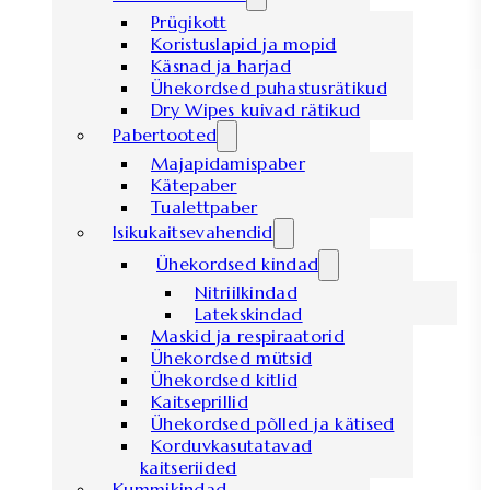
Prügikott
Koristuslapid ja mopid
Käsnad ja harjad
Ühekordsed puhastusrätikud
Dry Wipes kuivad rätikud
Pabertooted
Majapidamispaber
Kätepaber
Tualettpaber
Isikukaitsevahendid
Ühekordsed kindad
Nitriilkindad
Latekskindad
Maskid ja respiraatorid
Ühekordsed mütsid
Ühekordsed kitlid
Kaitseprillid
Ühekordsed põlled ja kätised
Korduvkasutatavad
kaitseriided
Kummikindad