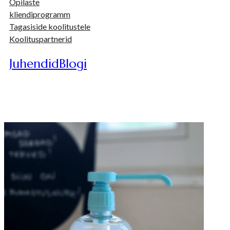
Õpilaste
kliendiprogramm
Tagasiside koolitustele
Koolituspartnerid
Juhendid
Blogi