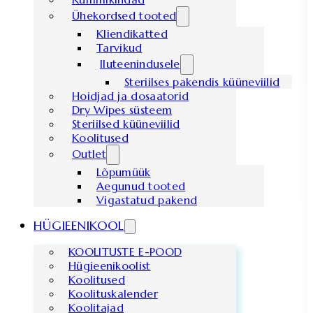
Ühekordsed tooted
Kliendikatted
Tarvikud
Iluteenindusele
Steriilses pakendis küüneviilid
Hoidjad ja dosaatorid
Dry Wipes süsteem
Steriilsed küüneviilid
Koolitused
Outlet
Lõpumüük
Aegunud tooted
Vigastatud pakend
HÜGIEENIKOOL
KOOLITUSTE E-POOD
Hügieenikoolist
Koolitused
Koolituskalender
Koolitajad