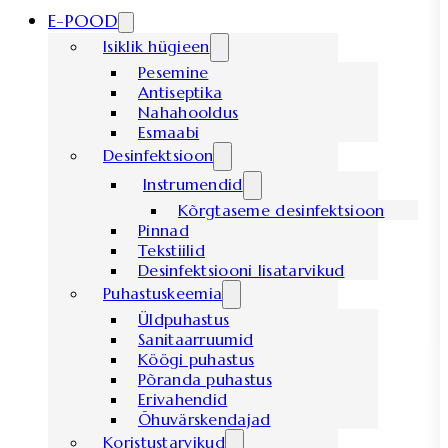
E-POOD
Isiklik hügieen
Pesemine
Antiseptika
Nahahooldus
Esmaabi
Desinfektsioon
Instrumendid
Kõrgtaseme desinfektsioon
Pinnad
Tekstiilid
Desinfektsiooni lisatarvikud
Puhastuskeemia
Üldpuhastus
Sanitaarruumid
Köögi puhastus
Põranda puhastus
Erivahendid
Õhuvärskendajad
Koristustarvikud