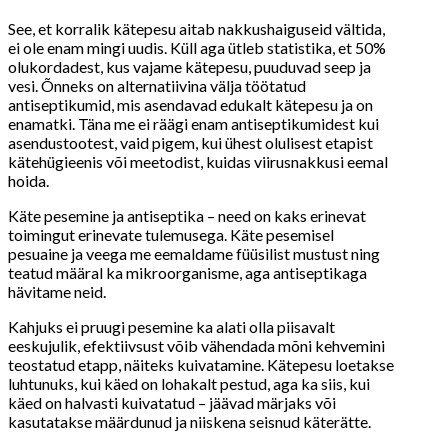
See, et korralik kätepesu aitab nakkushaiguseid vältida,
ei ole enam mingi uudis. Küll aga ütleb statistika, et 50%
olukordadest, kus vajame kätepesu, puuduvad seep ja
vesi. Õnneks on alternatiivina välja töötatud
antiseptikumid, mis asendavad edukalt kätepesu ja on
enamatki. Täna me ei räägi enam antiseptikumidest kui
asendustootest, vaid pigem, kui ühest olulisest etapist
kätehügieenis või meetodist, kuidas viirusnakkusi eemal
hoida.
Käte pesemine ja antiseptika – need on kaks erinevat
toimingut erinevate tulemusega. Käte pesemisel
pesuaine ja veega me eemaldame füüsilist mustust ning
teatud määral ka mikroorganisme, aga antiseptikaga
hävitame neid.
Kahjuks ei pruugi pesemine ka alati olla piisavalt
eeskujulik, efektiivsust võib vähendada mõni kehvemini
teostatud etapp, näiteks kuivatamine. Kätepesu loetakse
luhtunuks, kui käed on lohakalt pestud, aga ka siis, kui
käed on halvasti kuivatatud – jäävad märjaks või
kasutatakse määrdunud ja niiskena seisnud käterätte.