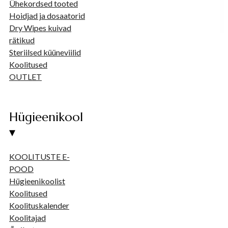
Ühekordsed tooted
Hoidjad ja dosaatorid
Dry Wipes kuivad
rätikud
Steriilsed küüneviilid
Koolitused
OUTLET
Hügieenikool
▾
KOOLITUSTE E-
POOD
Hügieenikoolist
Koolitused
Koolituskalender
Koolitajad