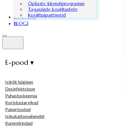
Õpilaste kliendiprogramm
Tagasiside koolitustele
Koolituspartnerid
JUHENDID
BLOGI
E-pood ▾
Isiklik hügieen
Desinfektsioon
Puhastuskeemia
Koristustarvikud
Pabertooted
Isikukaitsevahendid
Kummikindad