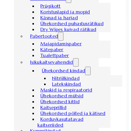
Prügikott
Koristuslapid ja mopid
Käsnad ja harjad
Ühekordsed puhastusrätikud
Dry Wipes kuivad rätikud
Pabertooted
Majapidamispaber
Kätepaber
Tualettpaber
Isikukaitsevahendid
Ühekordsed kindad
Nitriilkindad
Latekskindad
Maskid ja respiraatorid
Ühekordsed mütsid
Ühekordsed kitlid
Kaitseprillid
Ühekordsed põlled ja kätised
Korduvkasutatavad
kaitseriided
Kummikindad