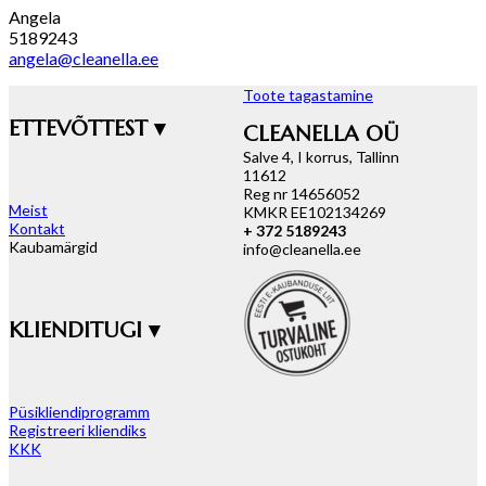
Angela
5189243
angela@cleanella.ee
Toote tagastamine
ETTEVÕTTEST ▾
CLEANELLA OÜ
Salve 4, I korrus, Tallinn
11612
Reg nr 14656052
Meist
KMKR EE102134269
Kontakt
+ 372 5189243
Kaubamärgid
info@cleanella.ee
KLIENDITUGI ▾
Püsikliendiprogramm
Registreeri kliendiks
KKK