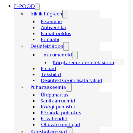
E-POOD
Isiklik hügieen
Pesemine
Antiseptika
Nahahooldus
Esmaabi
Desinfektsioon
Instrumendid
Kõrgtaseme desinfektsioon
Pinnad
Tekstiilid
Desinfektsiooni lisatarvikud
Puhastuskeemia
Üldpuhastus
Sanitaarruumid
Köögi puhastus
Põranda puhastus
Erivahendid
Õhuvärskendajad
Koristustarvikud