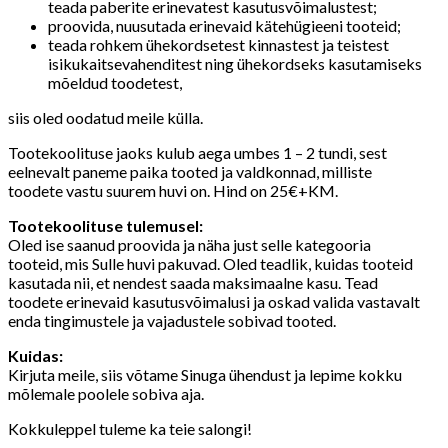
teada paberite erinevatest kasutusvõimalustest;
proovida, nuusutada erinevaid kätehügieeni tooteid;
teada rohkem ühekordsetest kinnastest ja teistest
isikukaitsevahenditest ning ühekordseks kasutamiseks
mõeldud toodetest,
siis oled oodatud meile külla.
Tootekoolituse jaoks kulub aega umbes 1 – 2 tundi, sest
eelnevalt paneme paika tooted ja valdkonnad, milliste
toodete vastu suurem huvi on. Hind on 25€+KM.
Tootekoolituse tulemusel:
Oled ise saanud proovida ja näha just selle kategooria
tooteid, mis Sulle huvi pakuvad. Oled teadlik, kuidas tooteid
kasutada nii, et nendest saada maksimaalne kasu. Tead
toodete erinevaid kasutusvõimalusi ja oskad valida vastavalt
enda tingimustele ja vajadustele sobivad tooted.
Kuidas:
Kirjuta meile, siis võtame Sinuga ühendust ja lepime kokku
mõlemale poolele sobiva aja.
Kokkuleppel tuleme ka teie salongi!