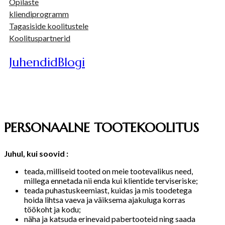
Õpilaste
kliendiprogramm
Tagasiside koolitustele
Koolituspartnerid
Juhendid
Blogi
PERSONAALNE TOOTEKOOLITUS
Juhul, kui soovid :
teada, milliseid tooted on meie tootevalikus need,
millega ennetada nii enda kui klientide terviseriske;
teada puhastuskeemiast, kuidas ja mis toodetega
hoida lihtsa vaeva ja väiksema ajakuluga korras
töökoht ja kodu;
näha ja katsuda erinevaid pabertooteid ning saada