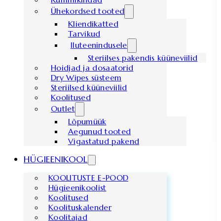
Ühekordsed tooted
Kliendikatted
Tarvikud
Iluteenindusele
Steriilses pakendis küüneviilid
Hoidjad ja dosaatorid
Dry Wipes süsteem
Steriilsed küüneviilid
Koolitused
Outlet
Lõpumüük
Aegunud tooted
Vigastatud pakend
HÜGIEENIKOOL
KOOLITUSTE E-POOD
Hügieenikoolist
Koolitused
Koolituskalender
Koolitajad