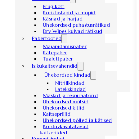
Prügikott
Koristuslapid ja mopid
Käsnad ja harjad
Ühekordsed puhastusrätikud
Dry Wipes kuivad rätikud
Pabertooted
Majapidamispaber
Kätepaber
Tualettpaber
Isikukaitsevahendid
Ühekordsed kindad
Nitriilkindad
Latekskindad
Maskid ja respiraatorid
Ühekordsed mütsid
Ühekordsed kitlid
Kaitseprillid
Ühekordsed põlled ja kätised
Korduvkasutatavad
kaitseriided
Kummikindad