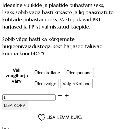
Ideaalne vuukide ja plaatide puhastamiseks,
lisaks sobib väga hästi kitsaste ja ligipääsmatute
kohtade puhastamiseks. Vastupidavad PBT-
harjased ja PP-st valmistatud käepide.
Sobib väga hästi ka kõrgemate
hügieenivajadustega, sest harjased taluvad
kuuma kuni 140 °C.
Vali
Üleni kollane
Üleni punane
vuugiharja
värv
Üleni valge
Valge/Kollane
VUUGIHARI
kogus
LISA KORVI
Lisa lemmikuks
Jaga: