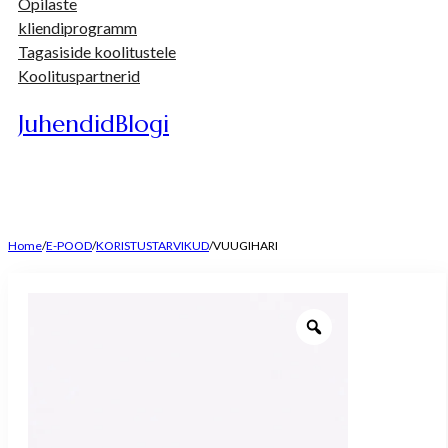
Õpilaste
kliendiprogramm
Tagasiside koolitustele
Koolituspartnerid
Juhendid
Blogi
Home
/
E-POOD
/
KORISTUSTARVIKUD
/
VUUGIHARI