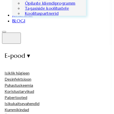
Õpilaste kliendiprogramm
Tagasiside koolitustele
Koolituspartnerid
JUHENDID
BLOGI
E-pood ▾
Isiklik hügieen
Desinfektsioon
Puhastuskeemia
Koristustarvikud
Pabertooted
Isikukaitsevahendid
Kummikindad