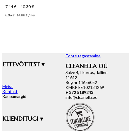
Hinnavahemik:
7.44
€
–
40.30
€
7.44 €
–
8.06
€
14.88
€
/
liter
kuni
40.30 €
Toote tagastamine
ETTEVÕTTEST ▾
CLEANELLA OÜ
Salve 4, I korrus, Tallinn
11612
Reg nr 14656052
Meist
KMKR EE102134269
Kontakt
+ 372 5189243
Kaubamärgid
info@cleanella.ee
KLIENDITUGI ▾