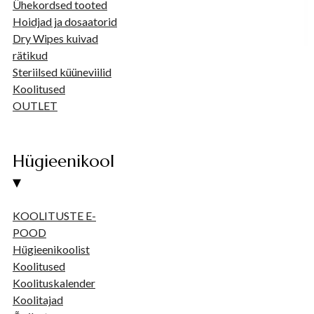
Ühekordsed tooted
Hoidjad ja dosaatorid
Dry Wipes kuivad
rätikud
Steriilsed küüneviilid
Koolitused
OUTLET
Hügieenikool
▾
KOOLITUSTE E-
POOD
Hügieenikoolist
Koolitused
Koolituskalender
Koolitajad