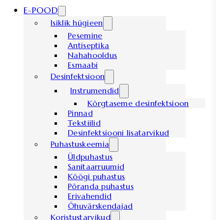
E-POOD
Isiklik hügieen
Pesemine
Antiseptika
Nahahooldus
Esmaabi
Desinfektsioon
Instrumendid
Kõrgtaseme desinfektsioon
Pinnad
Tekstiilid
Desinfektsiooni lisatarvikud
Puhastuskeemia
Üldpuhastus
Sanitaarruumid
Köögi puhastus
Põranda puhastus
Erivahendid
Õhuvärskendajad
Koristustarvikud