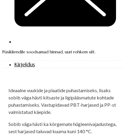
Püsikliendile soodsamad hinnad, uuri rohkem siit:
Kirjeldus
Ideaalne vuukide ja plaatide puhastamiseks, lisaks
sobib väga hästi kitsaste ja ligipääsmatute kohtade
puhastamiseks. Vastupidavad PBT-harjased ja PP-st
valmistatud käepide.
Sobib väga hästi ka kõrgemate hügieenivajadustega,
sest harjased taluvad kuuma kuni 140 °C.