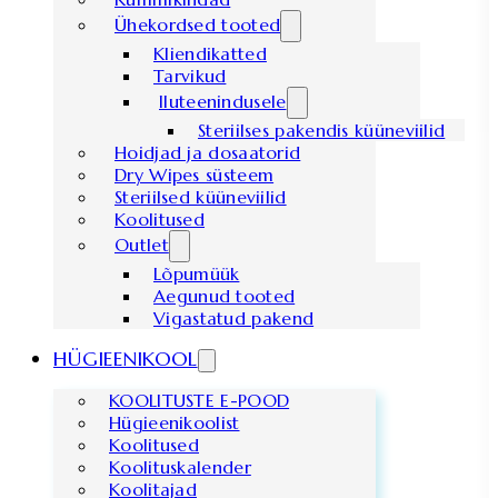
Ühekordsed tooted
Kliendikatted
Tarvikud
Iluteenindusele
Steriilses pakendis küüneviilid
Hoidjad ja dosaatorid
Dry Wipes süsteem
Steriilsed küüneviilid
Koolitused
Outlet
Lõpumüük
Aegunud tooted
Vigastatud pakend
HÜGIEENIKOOL
KOOLITUSTE E-POOD
Hügieenikoolist
Koolitused
Koolituskalender
Koolitajad