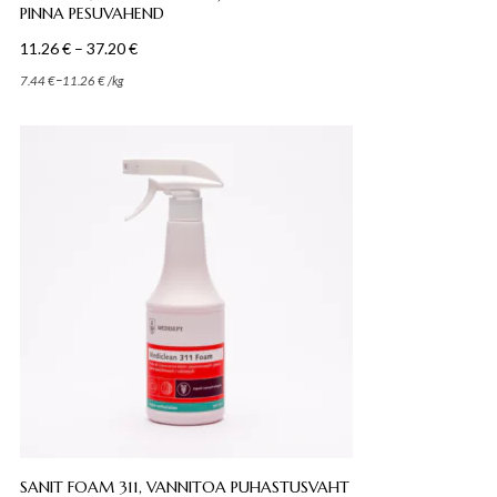
PINNA PESUVAHEND
Hinnavahemik:
11.26
€
–
37.20
€
11.26 €
–
7.44
€
11.26
€
/
kg
kuni
37.20 €
SANIT FOAM 311, VANNITOA PUHASTUSVAHT