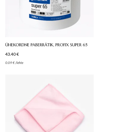
ÜHEKORDNE PABERRÄTIK, PROFIX SUPER 65
43.40
€
0.09
€
/
lehte