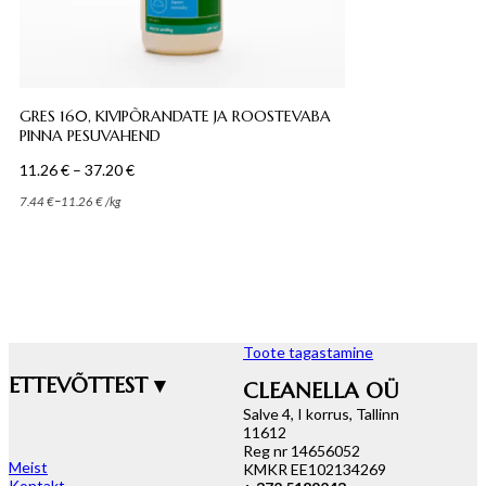
GRES 160, KIVIPÕRANDATE JA ROOSTEVABA
PINNA PESUVAHEND
Hinnavahemik:
11.26
€
–
37.20
€
11.26 €
–
7.44
€
11.26
€
/
kg
kuni
37.20 €
Toote tagastamine
ETTEVÕTTEST ▾
CLEANELLA OÜ
Salve 4, I korrus, Tallinn
11612
Reg nr 14656052
Meist
KMKR EE102134269
Kontakt