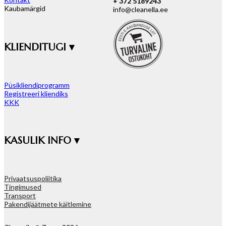
+ 372 5189243
Kaubamärgid
info@cleanella.ee
KLIENDITUGI ▾
Püsikliendiprogramm
Registreeri kliendiks
KKK
KASULIK INFO ▾
Privaatsuspoliitika
Tingimused
Transport
Pakendijäätmete käitlemine