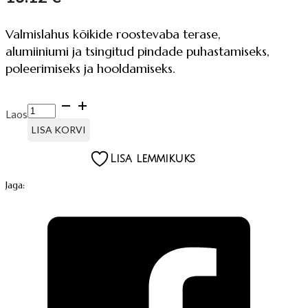
Valmislahus kõikide roostevaba terase,
alumiiniumi ja tsingitud pindade puhastamiseks,
poleerimiseks ja hooldamiseks.
STEEL
Laos
240,
ROOSTEVABAST
LISA KORVI
TERASEST
PINDADELE
Lisa lemmikuks
kogus
Jaga: