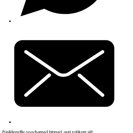
Püsikliendile soodsamad hinnad, uuri rohkem siit: