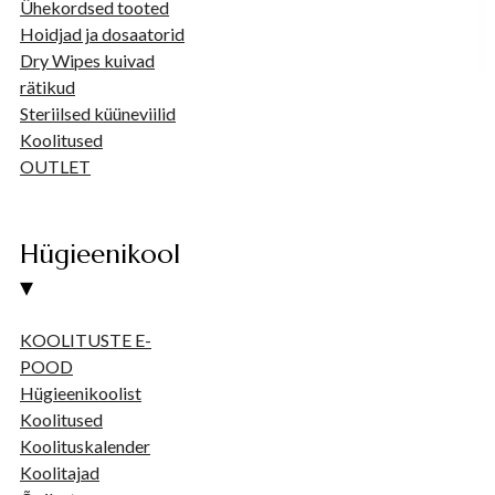
Ühekordsed tooted
Hoidjad ja dosaatorid
Dry Wipes kuivad
rätikud
Steriilsed küüneviilid
Koolitused
OUTLET
Hügieenikool
▾
KOOLITUSTE E-
POOD
Hügieenikoolist
Koolitused
Koolituskalender
Koolitajad