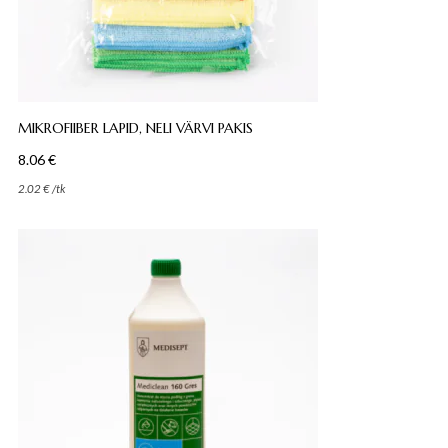
MIKROFIIBER LAPID, NELI VÄRVI PAKIS
8.06
€
2.02
€
/
tk