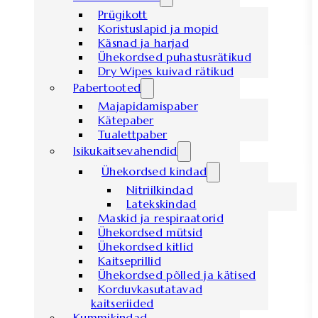
Prügikott
Koristuslapid ja mopid
Käsnad ja harjad
Ühekordsed puhastusrätikud
Dry Wipes kuivad rätikud
Pabertooted
Majapidamispaber
Kätepaber
Tualettpaber
Isikukaitsevahendid
Ühekordsed kindad
Nitriilkindad
Latekskindad
Maskid ja respiraatorid
Ühekordsed mütsid
Ühekordsed kitlid
Kaitseprillid
Ühekordsed põlled ja kätised
Korduvkasutatavad
kaitseriided
Kummikindad