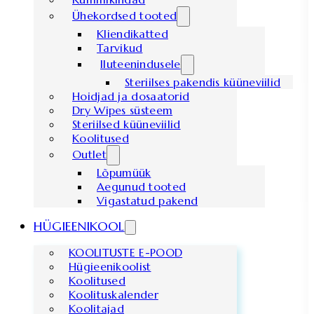
Ühekordsed tooted
Kliendikatted
Tarvikud
Iluteenindusele
Steriilses pakendis küüneviilid
Hoidjad ja dosaatorid
Dry Wipes süsteem
Steriilsed küüneviilid
Koolitused
Outlet
Lõpumüük
Aegunud tooted
Vigastatud pakend
HÜGIEENIKOOL
KOOLITUSTE E-POOD
Hügieenikoolist
Koolitused
Koolituskalender
Koolitajad