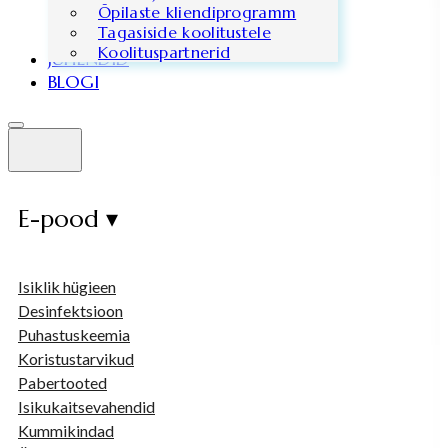
Õpilaste kliendiprogramm
Tagasiside koolitustele
Koolituspartnerid
JUHENDID
BLOGI
E-pood ▾
Isiklik hügieen
Desinfektsioon
Puhastuskeemia
Koristustarvikud
Pabertooted
Isikukaitsevahendid
Kummikindad