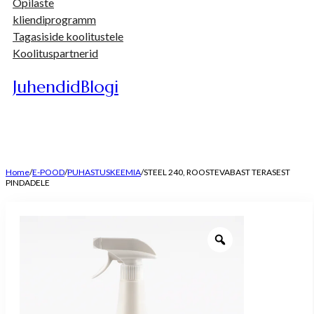
Õpilaste
kliendiprogramm
Tagasiside koolitustele
Koolituspartnerid
Juhendid
Blogi
Home
/
E-POOD
/
PUHASTUSKEEMIA
/
STEEL 240, ROOSTEVABAST TERASEST
PINDADELE