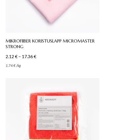
MIKROFIIBER KORISTUSLAPP MICROMASTER
STRONG
Hinnavahemik:
2.12
€
–
17.36
€
2.12 €
1.74
€
/
kg
kuni
17.36 €