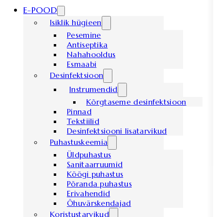
E-POOD
Isiklik hügieen
Pesemine
Antiseptika
Nahahooldus
Esmaabi
Desinfektsioon
Instrumendid
Kõrgtaseme desinfektsioon
Pinnad
Tekstiilid
Desinfektsiooni lisatarvikud
Puhastuskeemia
Üldpuhastus
Sanitaarruumid
Köögi puhastus
Põranda puhastus
Erivahendid
Õhuvärskendajad
Koristustarvikud