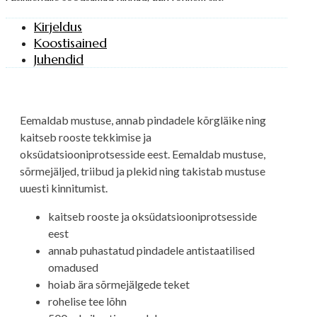
Kirjeldus
Koostisained
Juhendid
Eemaldab mustuse, annab pindadele kõrgläike ning
kaitseb rooste tekkimise ja
oksüdatsiooniprotsesside eest. Eemaldab mustuse,
sõrmejäljed, triibud ja plekid ning takistab mustuse
uuesti kinnitumist.
kaitseb rooste ja oksüdatsiooniprotsesside
eest
annab puhastatud pindadele antistaatilised
omadused
hoiab ära sõrmejälgede teket
rohelise tee lõhn