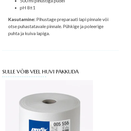
500 ml pihustiga pudel
pH 8±1
Kasutamine:
Pihustage preparaati lapi pinnale või
otse puhastatavale pinnale. Pühkige ja poleerige
puhta ja kuiva lapiga.
SULLE VÕIB VEEL HUVI PAKKUDA