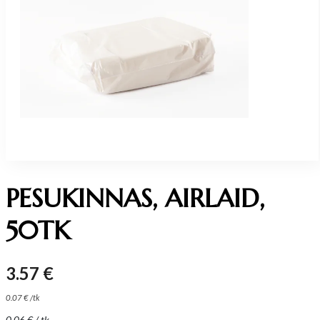
PESUKINNAS, AIRLAID,
50TK
3.57
€
0.07
€
/
tk
0.06
€
/ tk