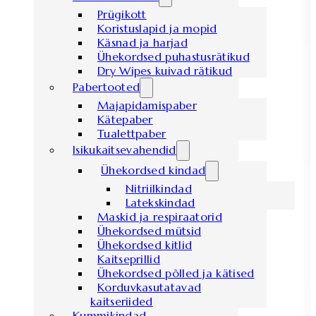
Prügikott
Koristuslapid ja mopid
Käsnad ja harjad
Ühekordsed puhastusrätikud
Dry Wipes kuivad rätikud
Pabertooted
Majapidamispaber
Kätepaber
Tualettpaber
Isikukaitsevahendid
Ühekordsed kindad
Nitriilkindad
Latekskindad
Maskid ja respiraatorid
Ühekordsed mütsid
Ühekordsed kitlid
Kaitseprillid
Ühekordsed põlled ja kätised
Korduvkasutatavad
kaitseriided
Kummikindad