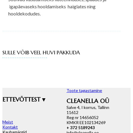
igapäevaseks hooldamiseks haiglates ning
hooldekodudes.
SULLE VÕIB VEEL HUVI PAKKUDA
Toote tagastamine
ETTEVÕTTEST ▾
CLEANELLA OÜ
Salve 4, I korrus, Tallinn
11612
Reg nr 14656052
Meist
KMKR EE102134269
Kontakt
+ 372 5189243
Kaubamärgid
info@cleanella.ee