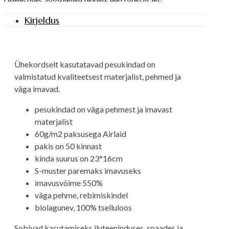
Kirjeldus
Ühekordselt kasutatavad pesukindad on
valmistatud kvaliteetsest materjalist, pehmed ja
väga imavad.
pesukindad on väga pehmest ja imavast
materjalist
60g/m2 paksusega Airlaid
pakis on 50 kinnast
kinda suurus on 23*16cm
S-muster paremaks imavuseks
imavusvõime 550%
väga pehme, rebimiskindel
biolagunev, 100% tselluloos
Sobivad kasutamiseks iluteeninduses, spaades ja