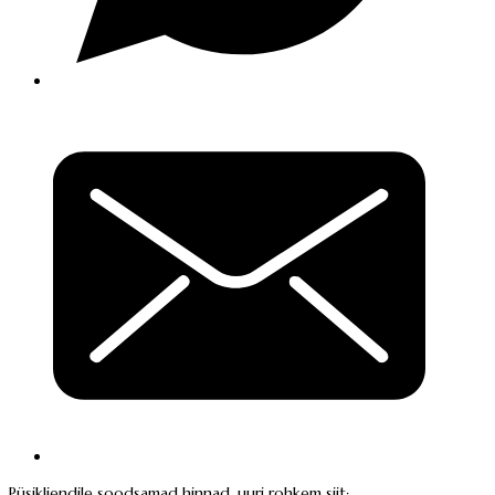
Püsikliendile soodsamad hinnad, uuri rohkem siit: