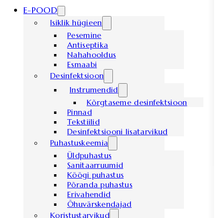
E-POOD
Isiklik hügieen
Pesemine
Antiseptika
Nahahooldus
Esmaabi
Desinfektsioon
Instrumendid
Kõrgtaseme desinfektsioon
Pinnad
Tekstiilid
Desinfektsiooni lisatarvikud
Puhastuskeemia
Üldpuhastus
Sanitaarruumid
Köögi puhastus
Põranda puhastus
Erivahendid
Õhuvärskendajad
Koristustarvikud