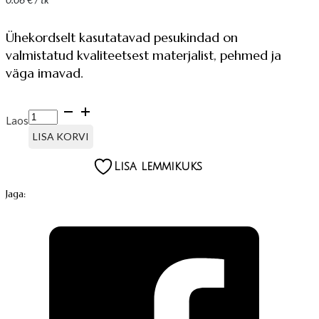
Ühekordselt kasutatavad pesukindad on
valmistatud kvaliteetsest materjalist, pehmed ja
väga imavad.
PESUKINNAS,
Laos
AIRLAID,
50TK
LISA KORVI
kogus
Lisa lemmikuks
Jaga: