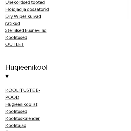
Ühekordsed tooted
Hoidjad ja dosaatorid
Dry Wipes kuivad
rätikud
Steriilsed küüneviilid
Koolitused
OUTLET
Hügieenikool
▾
KOOLITUSTE E-
POOD
Hügieenikoolist
Koolitused
Koolituskalender
Koolitajad