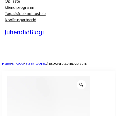
Õpilaste
kliendiprogramm
Tagasiside koolitustele
Koolituspartnerid
Juhendid
Blogi
Home
/
E-POOD
/
PABERTOOTED
/
PESUKINNAS, AIRLAID, 50TK