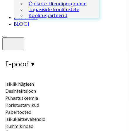
Õpilaste kliendiprogramm
Tagasiside koolitustele
Koolituspartnerid
JUHENDID
BLOGI
E-pood ▾
Isiklik hügieen
Desinfektsioon
Puhastuskeemia
Koristustarvikud
Pabertooted
Isikukaitsevahendid
Kummikindad