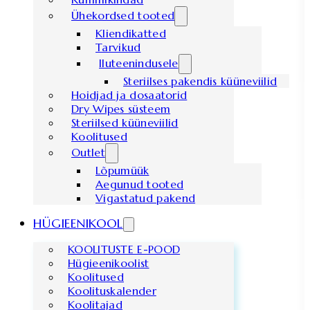
Ühekordsed tooted
Kliendikatted
Tarvikud
Iluteenindusele
Steriilses pakendis küüneviilid
Hoidjad ja dosaatorid
Dry Wipes süsteem
Steriilsed küüneviilid
Koolitused
Outlet
Lõpumüük
Aegunud tooted
Vigastatud pakend
HÜGIEENIKOOL
KOOLITUSTE E-POOD
Hügieenikoolist
Koolitused
Koolituskalender
Koolitajad