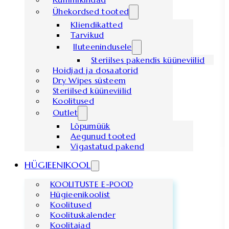
Ühekordsed tooted
Kliendikatted
Tarvikud
Iluteenindusele
Steriilses pakendis küüneviilid
Hoidjad ja dosaatorid
Dry Wipes süsteem
Steriilsed küüneviilid
Koolitused
Outlet
Lõpumüük
Aegunud tooted
Vigastatud pakend
HÜGIEENIKOOL
KOOLITUSTE E-POOD
Hügieenikoolist
Koolitused
Koolituskalender
Koolitajad