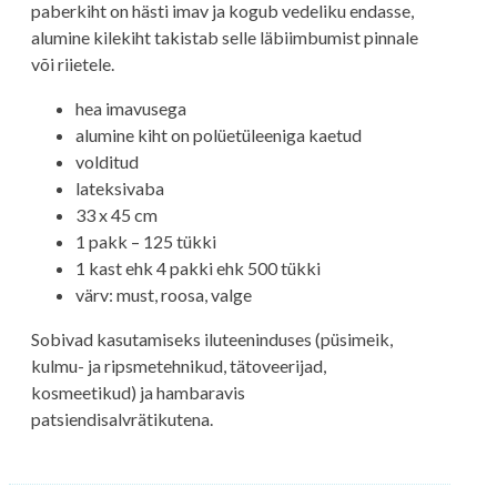
paberkiht on hästi imav ja kogub vedeliku endasse,
alumine kilekiht takistab selle läbiimbumist pinnale
või riietele.
hea imavusega
alumine kiht on polüetüleeniga kaetud
volditud
lateksivaba
33 x 45 cm
1 pakk – 125 tükki
1 kast ehk 4 pakki ehk 500 tükki
värv: must, roosa, valge
Sobivad kasutamiseks iluteeninduses (püsimeik,
kulmu- ja ripsmetehnikud, tätoveerijad,
kosmeetikud) ja hambaravis
patsiendisalvrätikutena.