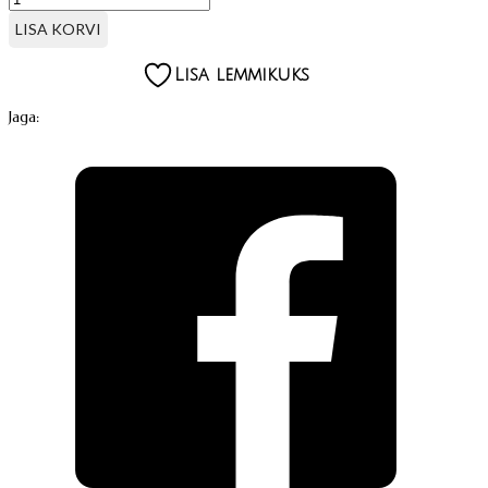
KIHIGA
SALVRÄTIKUD,
LISA KORVI
33X45
CM
Lisa lemmikuks
kogus
Jaga: