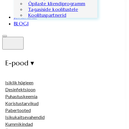
Õpilaste kliendiprogramm
Tagasiside koolitustele
Koolituspartnerid
JUHENDID
BLOGI
E-pood ▾
Isiklik hügieen
Desinfektsioon
Puhastuskeemia
Koristustarvikud
Pabertooted
Isikukaitsevahendid
Kummikindad