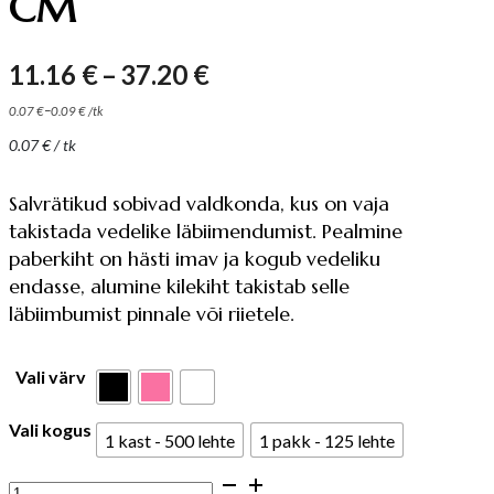
CM
Hinnavahemik:
11.16
€
–
37.20
€
11.16 €
–
0.07
€
0.09
€
/
tk
kuni
0.07
€
/ tk
37.20 €
Salvrätikud sobivad valdkonda, kus on vaja
takistada vedelike läbiimendumist. Pealmine
paberkiht on hästi imav ja kogub vedeliku
endasse, alumine kilekiht takistab selle
läbiimbumist pinnale või riietele.
Vali värv
Vali kogus
1 kast - 500 lehte
1 pakk - 125 lehte
KILETATUD