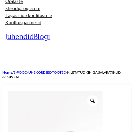
Õpilaste
kliendiprogramm
Tagasiside koolitustele
Koolituspartnerid
Juhendid
Blogi
Home
/
E-POOD
/
ÜHEKORDSED TOOTED
/
KILETATUD KIHIGA SALVRÄTIKUD,
33X45 CM