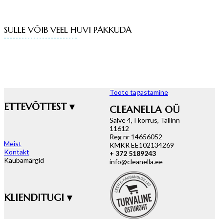
SULLE VÕIB VEEL HUVI PAKKUDA
Toote tagastamine
ETTEVÕTTEST ▾
CLEANELLA OÜ
Salve 4, I korrus, Tallinn
11612
Reg nr 14656052
Meist
KMKR EE102134269
Kontakt
+ 372 5189243
Kaubamärgid
info@cleanella.ee
KLIENDITUGI ▾