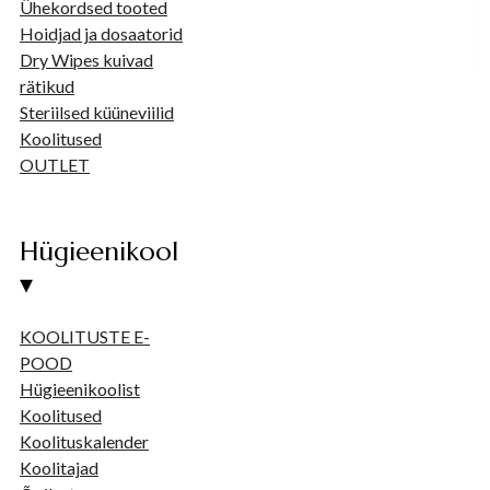
Ühekordsed tooted
Hoidjad ja dosaatorid
Dry Wipes kuivad
rätikud
Steriilsed küüneviilid
Koolitused
OUTLET
Hügieenikool
▾
KOOLITUSTE E-
POOD
Hügieenikoolist
Koolitused
Koolituskalender
Koolitajad