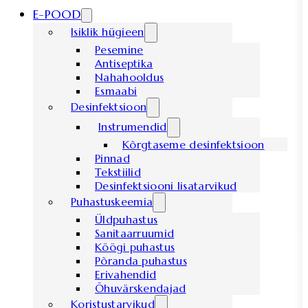
E-POOD
Isiklik hügieen
Pesemine
Antiseptika
Nahahooldus
Esmaabi
Desinfektsioon
Instrumendid
Kõrgtaseme desinfektsioon
Pinnad
Tekstiilid
Desinfektsiooni lisatarvikud
Puhastuskeemia
Üldpuhastus
Sanitaarruumid
Köögi puhastus
Põranda puhastus
Erivahendid
Õhuvärskendajad
Koristustarvikud