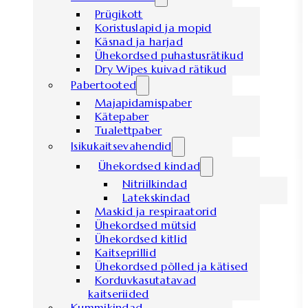
Prügikott
Koristuslapid ja mopid
Käsnad ja harjad
Ühekordsed puhastusrätikud
Dry Wipes kuivad rätikud
Pabertooted
Majapidamispaber
Kätepaber
Tualettpaber
Isikukaitsevahendid
Ühekordsed kindad
Nitriilkindad
Latekskindad
Maskid ja respiraatorid
Ühekordsed mütsid
Ühekordsed kitlid
Kaitseprillid
Ühekordsed põlled ja kätised
Korduvkasutatavad
kaitseriided
Kummikindad