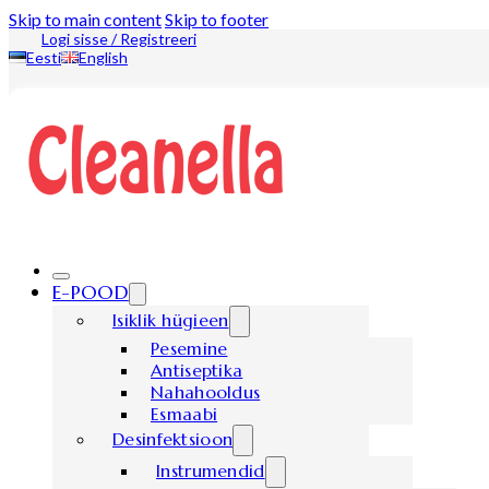
Skip to main content
Skip to footer
Logi sisse / Registreeri
Eesti
English
E-POOD
Isiklik hügieen
Pesemine
Antiseptika
Nahahooldus
Esmaabi
Desinfektsioon
Instrumendid