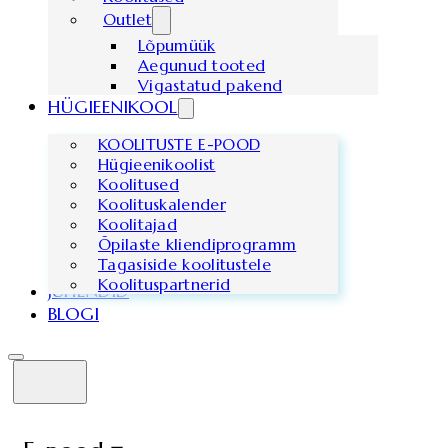
Outlet
Lõpumüük
Aegunud tooted
Vigastatud pakend
HÜGIEENIKOOL
KOOLITUSTE E-POOD
Hügieenikoolist
Koolitused
Koolituskalender
Koolitajad
Õpilaste kliendiprogramm
Tagasiside koolitustele
Koolituspartnerid
JUHENDID
BLOGI