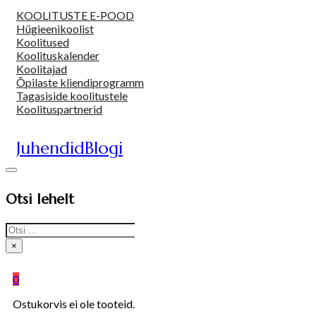
KOOLITUSTE E-POOD
Hügieenikoolist
Koolitused
Koolituskalender
Koolitajad
Õpilaste kliendiprogramm
Tagasiside koolitustele
Koolituspartnerid
Juhendid
Blogi
Otsi lehelt
Search
×
0
Ostukorvis ei ole tooteid.