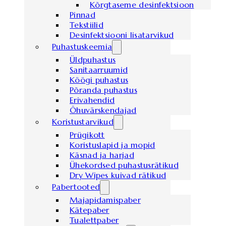
Kõrgtaseme desinfektsioon
Pinnad
Tekstiilid
Desinfektsiooni lisatarvikud
Puhastuskeemia
Üldpuhastus
Sanitaarruumid
Köögi puhastus
Põranda puhastus
Erivahendid
Õhuvärskendajad
Koristustarvikud
Prügikott
Koristuslapid ja mopid
Käsnad ja harjad
Ühekordsed puhastusrätikud
Dry Wipes kuivad rätikud
Pabertooted
Majapidamispaber
Kätepaber
Tualettpaber