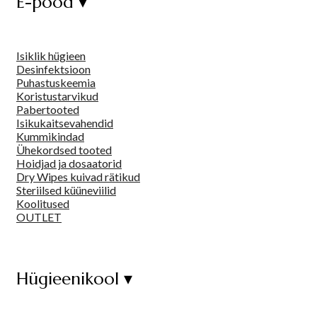
E-pood ▾
Isiklik hügieen
Desinfektsioon
Puhastuskeemia
Koristustarvikud
Pabertooted
Isikukaitsevahendid
Kummikindad
Ühekordsed tooted
Hoidjad ja dosaatorid
Dry Wipes kuivad rätikud
Steriilsed küüneviilid
Koolitused
OUTLET
Hügieenikool ▾