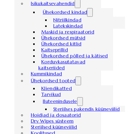
Isikukaitsevahendid
Ühekordsed kindad
Nitriilkindad
Latekskindad
Maskid ja respiraatorid
Ühekordsed mütsid
Ühekordsed kitlid
Kaitseprillid
Ühekordsed põlled ja kätised
Korduvkasutatavad
kaitseriided
Kummikindad
Ühekordsed tooted
Kliendikatted
Tarvikud
Iluteenindusele
Steriilses pakendis küüneviilid
Hoidjad ja dosaatorid
Dry Wipes süsteem
Steriilsed küüneviilid
Koolitused