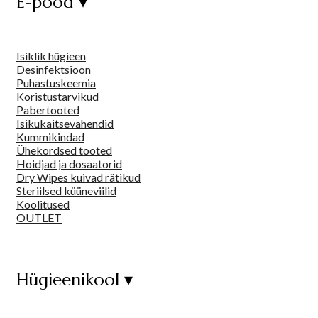
E-pood ▾
Isiklik hügieen
Desinfektsioon
Puhastuskeemia
Koristustarvikud
Pabertooted
Isikukaitsevahendid
Kummikindad
Ühekordsed tooted
Hoidjad ja dosaatorid
Dry Wipes kuivad rätikud
Steriilsed küüneviilid
Koolitused
OUTLET
Hügieenikool ▾