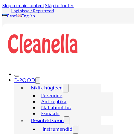
Skip to main content
Skip to footer
Logi sisse / Registreeri
Eesti
English
E-POOD
Isiklik hügieen
Pesemine
Antiseptika
Nahahooldus
Esmaabi
Desinfektsioon
Instrumendid