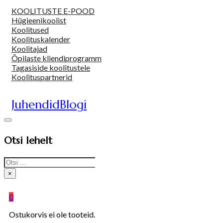
KOOLITUSTE E-POOD
Hügieenikoolist
Koolitused
Koolituskalender
Koolitajad
Õpilaste kliendiprogramm
Tagasiside koolitustele
Koolituspartnerid
Juhendid
Blogi
Otsi lehelt
Search
×
0
Ostukorvis ei ole tooteid.