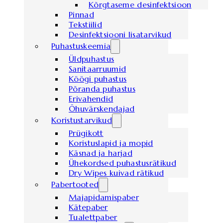
Kõrgtaseme desinfektsioon
Pinnad
Tekstiilid
Desinfektsiooni lisatarvikud
Puhastuskeemia
Üldpuhastus
Sanitaarruumid
Köögi puhastus
Põranda puhastus
Erivahendid
Õhuvärskendajad
Koristustarvikud
Prügikott
Koristuslapid ja mopid
Käsnad ja harjad
Ühekordsed puhastusrätikud
Dry Wipes kuivad rätikud
Pabertooted
Majapidamispaber
Kätepaber
Tualettpaber