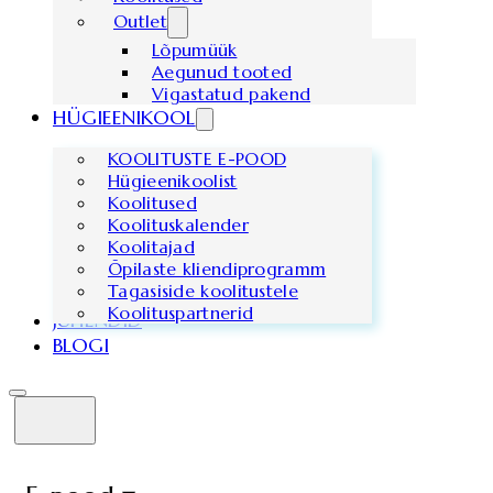
Outlet
Lõpumüük
Aegunud tooted
Vigastatud pakend
HÜGIEENIKOOL
KOOLITUSTE E-POOD
Hügieenikoolist
Koolitused
Koolituskalender
Koolitajad
Õpilaste kliendiprogramm
Tagasiside koolitustele
Koolituspartnerid
JUHENDID
BLOGI