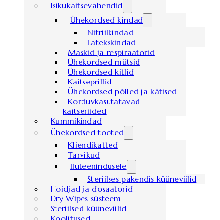
Isikukaitsevahendid
Ühekordsed kindad
Nitriilkindad
Latekskindad
Maskid ja respiraatorid
Ühekordsed mütsid
Ühekordsed kitlid
Kaitseprillid
Ühekordsed põlled ja kätised
Korduvkasutatavad
kaitseriided
Kummikindad
Ühekordsed tooted
Kliendikatted
Tarvikud
Iluteenindusele
Steriilses pakendis küüneviilid
Hoidjad ja dosaatorid
Dry Wipes süsteem
Steriilsed küüneviilid
Koolitused